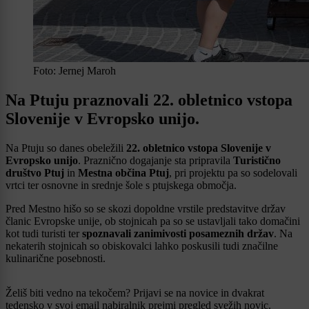
Foto: Jernej Maroh
Na Ptuju praznovali 22. obletnico vstopa
Slovenije v Evropsko unijo.
Na Ptuju so danes obeležili
22. obletnico vstopa Slovenije v
Evropsko unijo
. Praznično dogajanje sta pripravila
Turistično
društvo Ptuj
in
Mestna občina Ptuj
, pri projektu pa so sodelovali
vrtci ter osnovne in srednje šole s ptujskega območja.
Pred Mestno hišo so se skozi dopoldne vrstile predstavitve držav
članic Evropske unije, ob stojnicah pa so se ustavljali tako domačini
kot tudi turisti ter
spoznavali zanimivosti posameznih držav
. Na
nekaterih stojnicah so obiskovalci lahko poskusili tudi značilne
kulinarične posebnosti.
Želiš biti vedno na tekočem? Prijavi se na novice in dvakrat
tedensko v svoj email nabiralnik prejmi pregled svežih novic.