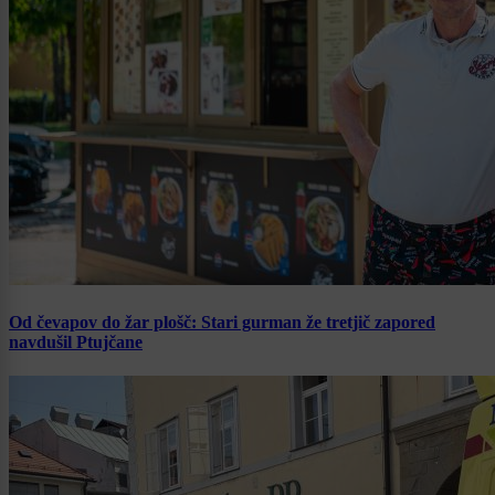
Od čevapov do žar plošč: Stari gurman že tretjič zapored
navdušil Ptujčane