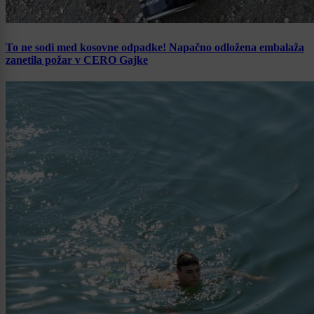
To ne sodi med kosovne odpadke! Napačno odložena embalaža
zanetila požar v CERO Gajke