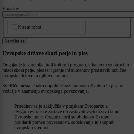
E-naslov
CAPTCHA
Nisem robot
Naročite se
Evropske države skozi petje in ples
Dogajanje je spremljal tudi kulturni program, v katerem so otroci in
mladi skozi petje, ples ter igranje inštrumentov predstavili različne
evropske države in njihove kulture.
Središče mesta je tako dopoldne zaznamovalo živahno in pisano
vzdušje v znamenju evropskega povezovanja.
Prireditev se je zaključila v ptujskem Evroparku z
dvigom evropske zastave ob zastavah vseh držav članic
Evropske unije. Organizatorji so ob dnevu Evrope
poudarili pomen povezanosti, sodelovanja in skupnih
evropskih vrednot.