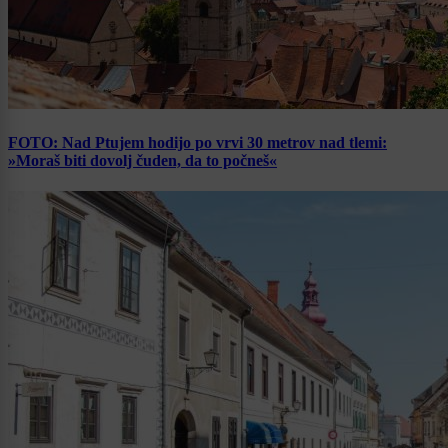
FOTO: Nad Ptujem hodijo po vrvi 30 metrov nad tlemi:
»Moraš biti dovolj čuden, da to počneš«