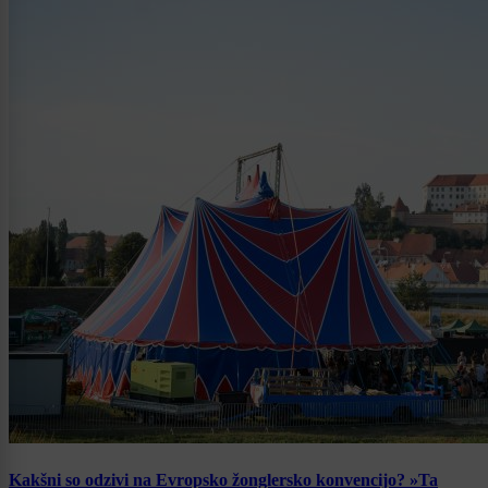
Kakšni so odzivi na Evropsko žonglersko konvencijo? »Ta