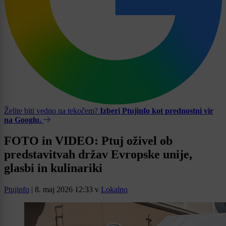
Želite biti vedno na tekočem?
Izberi Ptujinfo kot prednostni vir
na Googlu.
FOTO in VIDEO: Ptuj oživel ob
predstavitvah držav Evropske unije,
glasbi in kulinariki
Ptujinfo
|
8. maj 2026 12:33
v
Lokalno