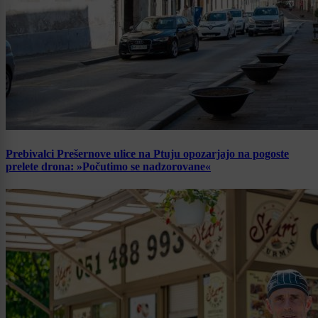
Prebivalci Prešernove ulice na Ptuju opozarjajo na pogoste
prelete drona: »Počutimo se nadzorovane«