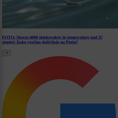
FOTO: Skoraj 4000 obiskovalcev in temperature nad 35
stopinj: Kako vročino doživljajo na Ptuju?