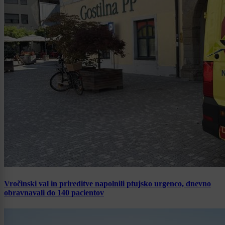
Vročinski val in prireditve napolnili ptujsko urgenco, dnevno
obravnavali do 140 pacientov