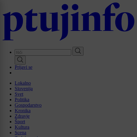
Skip
to
main
content
Prijavi se
Lokalno
Slovenija
Svet
Politika
Gospodarstvo
Kronika
Zdravje
Šport
Kultura
Scena