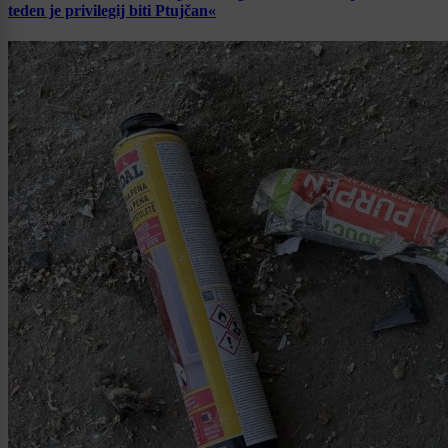
teden je privilegij biti Ptujčan«