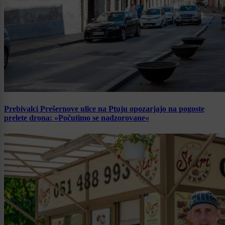
Prebivalci Prešernove ulice na Ptuju opozarjajo na pogoste
prelete drona: »Počutimo se nadzorovane«