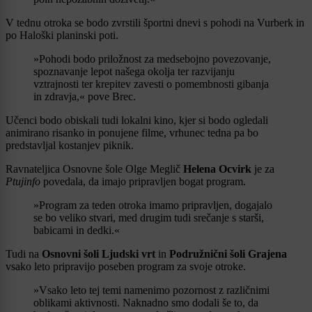
V tednu otroka se bodo zvrstili športni dnevi s pohodi na Vurberk in
po Haloški planinski poti.
»Pohodi bodo priložnost za medsebojno povezovanje,
spoznavanje lepot našega okolja ter razvijanju
vztrajnosti ter krepitev zavesti o pomembnosti gibanja
in zdravja,« pove Brec.
Učenci bodo obiskali tudi lokalni kino, kjer si bodo ogledali
animirano risanko in ponujene filme, vrhunec tedna pa bo
predstavljal kostanjev piknik.
Ravnateljica Osnovne šole Olge Meglič
Helena Ocvirk
je za
Ptujinfo
povedala, da imajo pripravljen bogat program.
»Program za teden otroka imamo pripravljen, dogajalo
se bo veliko stvari, med drugim tudi srečanje s starši,
babicami in dedki.«
Tudi na
Osnovni šoli Ljudski vrt
in
Podružnični šoli Grajena
vsako leto pripravijo poseben program za svoje otroke.
»Vsako leto tej temi namenimo pozornost z različnimi
oblikami aktivnosti. Naknadno smo dodali še to, da