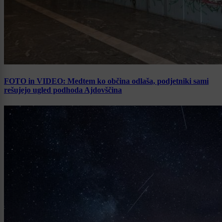
FOTO in VIDEO: Medtem ko občina odlaša, podjetniki sami
rešujejo ugled podhoda Ajdovščina