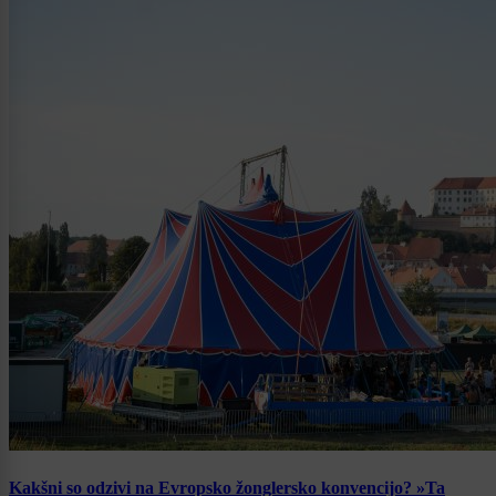
Kakšni so odzivi na Evropsko žonglersko konvencijo? »Ta