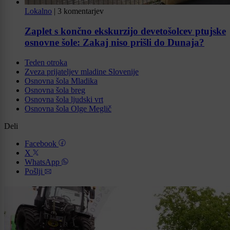
Lokalno
|
3 komentarjev
Zaplet s končno ekskurzijo devetošolcev ptujske
osnovne šole: Zakaj niso prišli do Dunaja?
Teden otroka
Zveza prijateljev mladine Slovenije
Osnovna šola Mladika
Osnovna šola breg
Osnovna šola ljudski vrt
Osnovna šola Olge Meglič
Deli
Facebook
X
WhatsApp
Pošlji