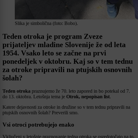
Slika je simbolična (foto: Bobo).
Teden otroka je program Zveze
prijateljev mladine Slovenije že od leta
1954. Vsako leto se začne na prvi
ponedeljek v oktobru. Kaj so v tem tednu
za otroke pripravili na ptujskih osnovnih
šolah?
Teden otroka
praznujemo že 70. leto zapored in bo potekal od 7.
do 13. oktobra. Letošnja tema je
Otrok, nepopisan list
.
Katere dejavnosti za otroke in družine so v tem tednu pripravili na
ptujskih osnovnih šolah? Preverili smo.
Vsi otroci potrebujejo enako
Vključeni v letošnje praznovanje tedna otroka se osredotočajo na to,