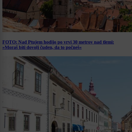
FOTO: Nad Ptujem hodijo po vrvi 30 metrov nad tlemi:
»Moraš biti dovolj čuden, da to počneš«