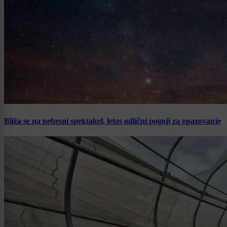
Bliža se na nebesni spektakel, letos odlični pogoji za opazovanje