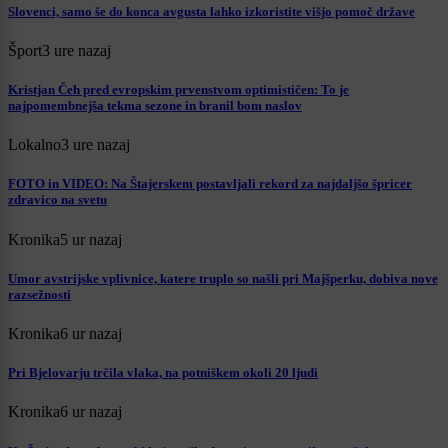
Slovenci, samo še do konca avgusta lahko izkoristite višjo pomoč države
Šport
3 ure nazaj
Kristjan Čeh pred evropskim prvenstvom optimističen: To je
najpomembnejša tekma sezone in branil bom naslov
Lokalno
3 ure nazaj
FOTO in VIDEO: Na Štajerskem postavljali rekord za najdaljšo špricer
zdravico na svetu
Kronika
5 ur nazaj
Umor avstrijske vplivnice, katere truplo so našli pri Majšperku, dobiva nove
razsežnosti
Kronika
6 ur nazaj
Pri Bjelovarju trčila vlaka, na potniškem okoli 20 ljudi
Kronika
6 ur nazaj