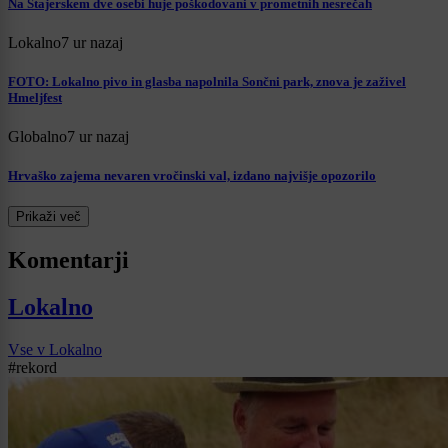
Na Štajerskem dve osebi huje poškodovani v prometnih nesrečah
Lokalno
7 ur nazaj
FOTO: Lokalno pivo in glasba napolnila Sončni park, znova je zaživel
Hmeljfest
Globalno
7 ur nazaj
Hrvaško zajema nevaren vročinski val, izdano najvišje opozorilo
Prikaži več
Komentarji
Lokalno
Vse v Lokalno
#rekord