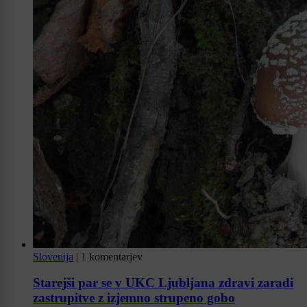
Slovenija
|
1 komentarjev
Starejši par se v UKC Ljubljana zdravi zaradi
zastrupitve z izjemno strupeno gobo