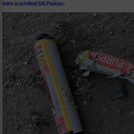
teden je privilegij biti Ptujčan«