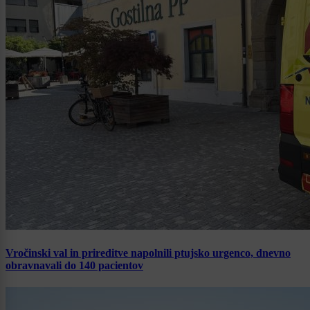
Vročinski val in prireditve napolnili ptujsko urgenco, dnevno
obravnavali do 140 pacientov