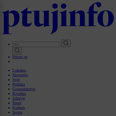
Skip
to
main
content
Prijavi se
Lokalno
Slovenija
Svet
Politika
Gospodarstvo
Kronika
Zdravje
Šport
Kultura
Scena