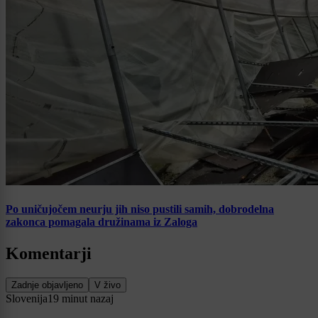
Po uničujočem neurju jih niso pustili samih, dobrodelna
zakonca pomagala družinama iz Zaloga
Komentarji
Zadnje objavljeno
V živo
Slovenija
19 minut nazaj