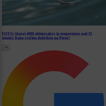
FOTO: Skoraj 4000 obiskovalcev in temperature nad 35
stopinj: Kako vročino doživljajo na Ptuju?