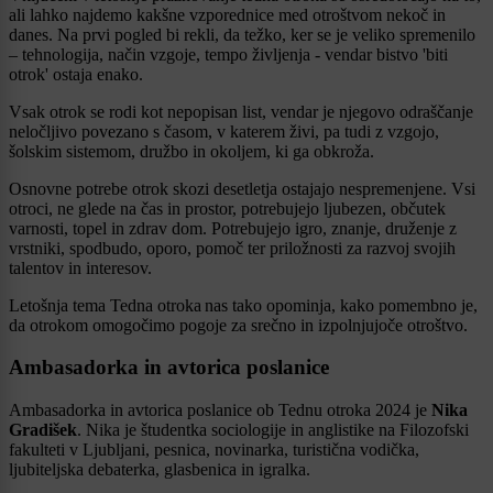
ali lahko najdemo kakšne vzporednice med otroštvom nekoč in
danes. Na prvi pogled bi rekli, da težko, ker se je veliko spremenilo
– tehnologija, način vzgoje, tempo življenja - vendar bistvo 'biti
otrok' ostaja enako.
Vsak otrok se rodi kot nepopisan list, vendar je njegovo odraščanje
neločljivo povezano s časom, v katerem živi, pa tudi z vzgojo,
šolskim sistemom, družbo in okoljem, ki ga obkroža.
Osnovne potrebe otrok skozi desetletja ostajajo nespremenjene. Vsi
otroci, ne glede na čas in prostor, potrebujejo ljubezen, občutek
varnosti, topel in zdrav dom. Potrebujejo igro, znanje, druženje z
vrstniki, spodbudo, oporo, pomoč ter priložnosti za razvoj svojih
talentov in interesov.
Letošnja tema Tedna otroka nas tako opominja, kako pomembno je,
da otrokom omogočimo pogoje za srečno in izpolnjujoče otroštvo.
Ambasadorka in avtorica poslanice
Ambasadorka in avtorica poslanice ob Tednu otroka 2024 je
Nika
Gradišek
. Nika je študentka sociologije in anglistike na Filozofski
fakulteti v Ljubljani, pesnica, novinarka, turistična vodička,
ljubiteljska debaterka, glasbenica in igralka.