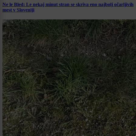
Ne le Bled: Le nekaj minut stran se skriva eno najbolj očarljivih
mest v Sloveniji