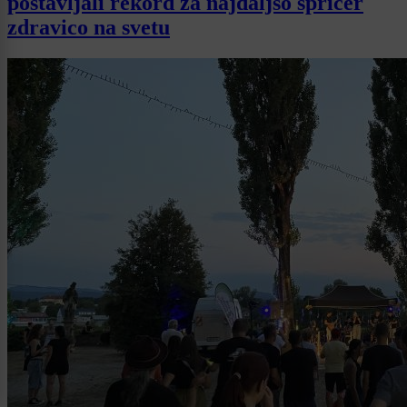
postavljali rekord za najdaljšo špricer
zdravico na svetu