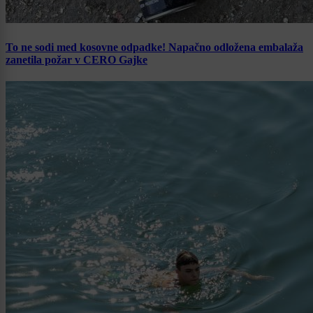
To ne sodi med kosovne odpadke! Napačno odložena embalaža
zanetila požar v CERO Gajke