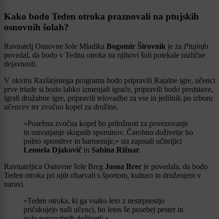
Kako bodo Teden otroka praznovali na ptujskih
osnovnih šolah?
Ravnatelj Osnovne šole Mladika
Bogomir Širovnik
je za
Ptujinfo
povedal, da bodo v Tednu otroka na njihovi šoli potekale različne
dejavnosti.
V okviru Razširjenega programa bodo pripravili Rajalne igre, učenci
prve triade si bodo lahko izmenjali igrače, pripravili bodo predstave,
igrali družabne igre, pripravili telovadbo za vse in jedilnik po izboru
učencev ter zvočno kopel za družine.
»Posebna zvočna kopel bo priložnost za povezovanje
in ustvarjanje skupnih spominov. Čarobno doživetje bo
polno sprostitve in harmonije,« sta zapisali učiteljici
Leonela Djakovič
in
Sabina Rižnar
.
Ravnateljica Osnovne šole Breg
Jasna Brec
je povedala, da bodo
Teden otroka pri njih obarvali s športom, kulturo in druženjem v
naravi.
»Teden otroka, ki ga vsako leto z nestrpnostjo
pričakujejo naši učenci, bo letos še posebej pester in
poln nepozabnih doživetij.«