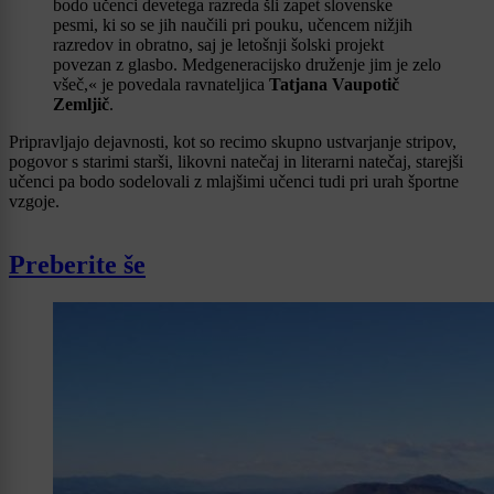
bodo učenci devetega razreda šli zapet slovenske
pesmi, ki so se jih naučili pri pouku, učencem nižjih
razredov in obratno, saj je letošnji šolski projekt
povezan z glasbo. Medgeneracijsko druženje jim je zelo
všeč,« je povedala ravnateljica
Tatjana Vaupotič
Zemljič
.
Pripravljajo dejavnosti, kot so recimo skupno ustvarjanje stripov,
pogovor s starimi starši, likovni natečaj in literarni natečaj, starejši
učenci pa bodo sodelovali z mlajšimi učenci tudi pri urah športne
vzgoje.
Preberite še