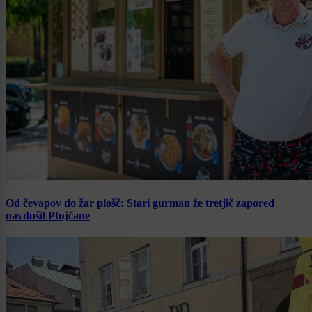
Od čevapov do žar plošč: Stari gurman že tretjič zapored
navdušil Ptujčane