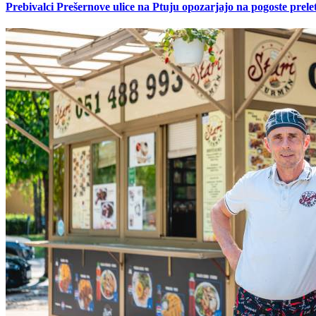
Prebivalci Prešernove ulice na Ptuju opozarjajo na pogoste pre