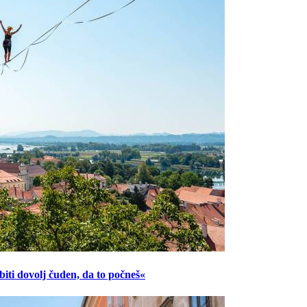
ti dovolj čuden, da to počneš«