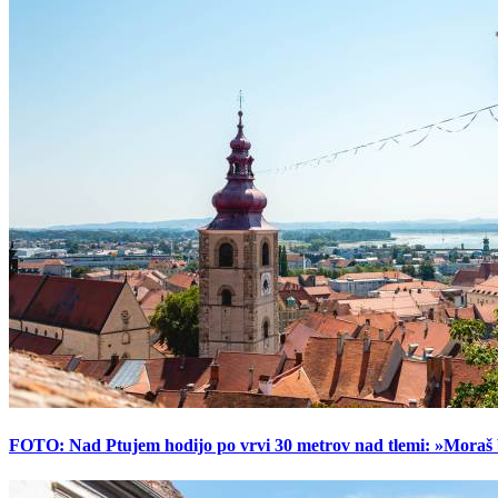
FOTO: Nad Ptujem hodijo po vrvi 30 metrov nad tlemi: »Moraš bi