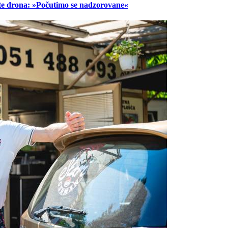
lete drona: »Počutimo se nadzorovane«
Prijavi se na cajtng