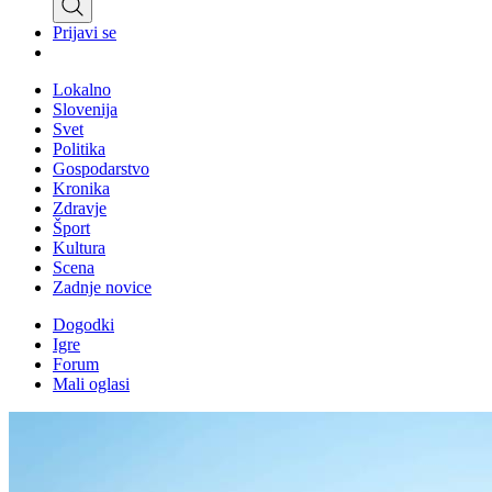
Prijavi se
Lokalno
Slovenija
Svet
Politika
Gospodarstvo
Kronika
Zdravje
Šport
Kultura
Scena
Zadnje novice
Dogodki
Igre
Forum
Mali oglasi