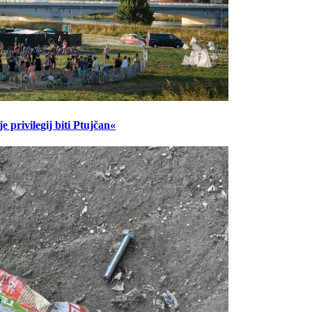
 privilegij biti Ptujčan«