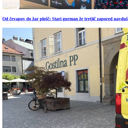
Od čevapov do žar plošč: Stari gurman že tretjič zapored navduš