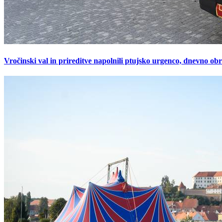
Vročinski val in prireditve napolnili ptujsko urgenco, dnevno ob