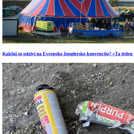
Kakšni so odzivi na Evropsko žonglersko konvencijo? »Ta teden je