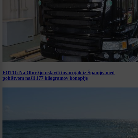
FOTO: Na Obrežju ustavili tovornjak iz Španije, med
pohištvom našli 177 kilogramov konoplje