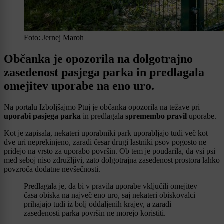
Foto: Jernej Maroh
Občanka je opozorila na dolgotrajno
zasedenost pasjega parka in predlagala
omejitev uporabe na eno uro.
Na portalu Izboljšajmo Ptuj je občanka opozorila na težave pri
uporabi pasjega parka
in predlagala
spremembo pravil
uporabe.
Kot je zapisala, nekateri uporabniki park uporabljajo tudi več kot
dve uri neprekinjeno, zaradi česar drugi lastniki psov pogosto ne
pridejo na vrsto za uporabo površin. Ob tem je poudarila, da vsi psi
med seboj niso združljivi, zato dolgotrajna zasedenost prostora lahko
povzroča dodatne nevšečnosti.
Predlagala je, da bi v pravila uporabe vključili omejitev
časa obiska na največ eno uro, saj nekateri obiskovalci
prihajajo tudi iz bolj oddaljenih krajev, a zaradi
zasedenosti parka površin ne morejo koristiti.