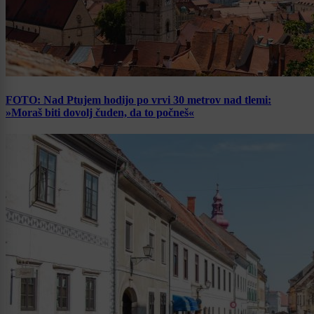
FOTO: Nad Ptujem hodijo po vrvi 30 metrov nad tlemi:
»Moraš biti dovolj čuden, da to počneš«