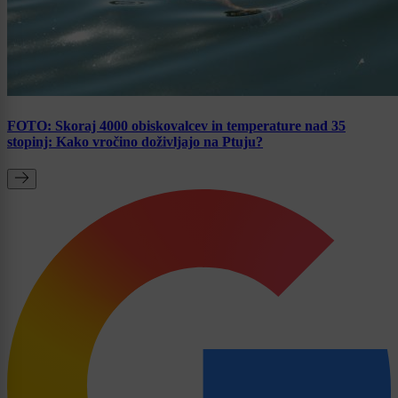
FOTO: Skoraj 4000 obiskovalcev in temperature nad 35
stopinj: Kako vročino doživljajo na Ptuju?