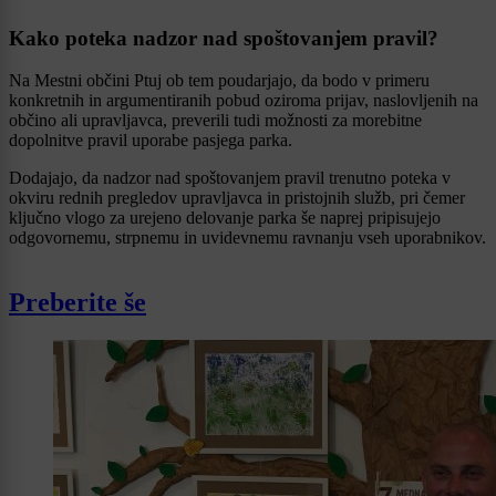
Kako poteka nadzor nad spoštovanjem pravil?
Na Mestni občini Ptuj ob tem poudarjajo, da bodo v primeru
konkretnih in argumentiranih pobud oziroma prijav, naslovljenih na
občino ali upravljavca, preverili tudi možnosti za morebitne
dopolnitve pravil uporabe pasjega parka.
Dodajajo, da nadzor nad spoštovanjem pravil trenutno poteka v
okviru rednih pregledov upravljavca in pristojnih služb, pri čemer
ključno vlogo za urejeno delovanje parka še naprej pripisujejo
odgovornemu, strpnemu in uvidevnemu ravnanju vseh uporabnikov.
Preberite še