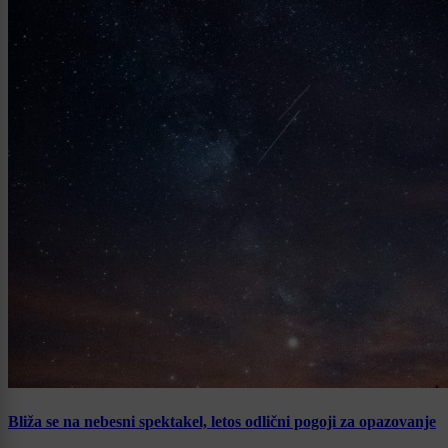
Bliža se na nebesni spektakel, letos odlični pogoji za opazovanje