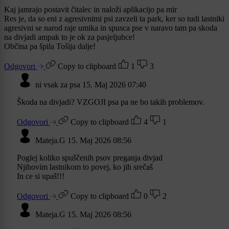
Kaj jamrajo postavit čitalec in naloži aplikacijo pa mir
Res je, da so eni z agresivnimi psi zavzeli ta park, ker so tudi lastniki
agresivni se narod raje umika in spusca pse v naravo tam pa skoda
na divjadi ampak to je ok za pasjeljubce!
Občina pa špila Tošija dalje!
Odgovori
Copy to clipboard
1
3
ni vsak za psa
15. Maj 2026 07:40
Škoda na divjadi? VZGOJI psa pa ne bo takih problemov.
Odgovori
Copy to clipboard
4
1
Mateja.G
15. Maj 2026 08:56
Poglej koliko spuščenih psov preganja divjad
Njihovim lastnikom to povej, ko jih srečaš
In ce si upaš!!!
Odgovori
Copy to clipboard
0
2
Mateja.G
15. Maj 2026 08:56