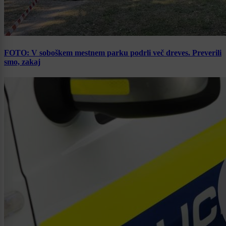
FOTO: V soboškem mestnem parku podrli več dreves. Preverili
smo, zakaj