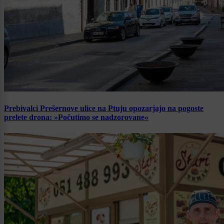
Prebivalci Prešernove ulice na Ptuju opozarjajo na pogoste
prelete drona: »Počutimo se nadzorovane«