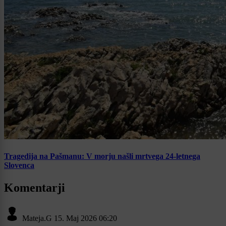
Tragedija na Pašmanu: V morju našli mrtvega 24-letnega
Slovenca
Komentarji
Mateja.G
15. Maj 2026 06:20