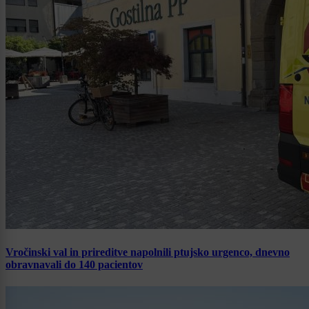
Vročinski val in prireditve napolnili ptujsko urgenco, dnevno
obravnavali do 140 pacientov