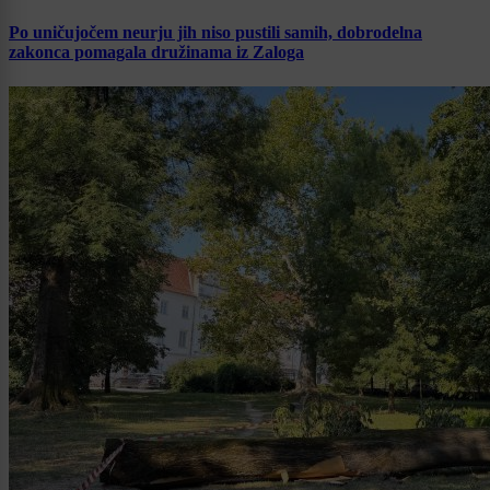
Po uničujočem neurju jih niso pustili samih, dobrodelna
zakonca pomagala družinama iz Zaloga