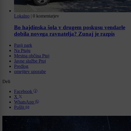
Lokalno
|
0 komentarjev
Bo hajdinska šola v drugem poskusu vendarle
dobila novega ravnatelja? Zunaj je razpis
Pasji park
Na Ptuju
Mestna občina Ptuj
Javne službe Ptuj
Predlog
omejitev uporabe
Deli
Facebook
X
WhatsApp
Pošlji