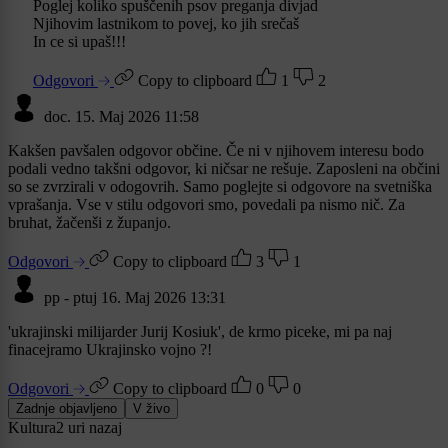
Poglej koliko spuščenih psov preganja divjad
Njihovim lastnikom to povej, ko jih srečaš
In ce si upaš!!!
Odgovori
Copy to clipboard
1
2
doc.
15. Maj 2026 11:58
Kakšen pavšalen odgovor občine. Če ni v njihovem interesu bodo
podali vedno takšni odgovor, ki ničsar ne rešuje. Zaposleni na občini
so se zvrzirali v odogovrih. Samo poglejte si odgovore na svetniška
vprašanja. Vse v stilu odgovori smo, povedali pa nismo nič. Za
bruhat, žačenši z županjo.
Odgovori
Copy to clipboard
3
1
pp - ptuj
16. Maj 2026 13:31
'ukrajinski milijarder Jurij Kosiuk', de krmo piceke, mi pa naj
finacejramo Ukrajinsko vojno ?!
Odgovori
Copy to clipboard
0
0
Zadnje objavljeno
V živo
Kultura
2 uri nazaj