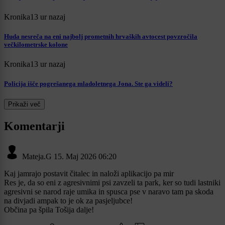
Kronika
13 ur nazaj
Huda nesreča na eni najbolj prometnih hrvaških avtocest povzročila
večkilometrske kolone
Kronika
13 ur nazaj
Policija išče pogrešanega mladoletnega Jona. Ste ga videli?
Prikaži več
Komentarji
Mateja.G
15. Maj 2026 06:20
Kaj jamrajo postavit čitalec in naloži aplikacijo pa mir
Res je, da so eni z agresivnimi psi zavzeli ta park, ker so tudi lastniki
agresivni se narod raje umika in spusca pse v naravo tam pa skoda
na divjadi ampak to je ok za pasjeljubce!
Občina pa špila Tošija dalje!