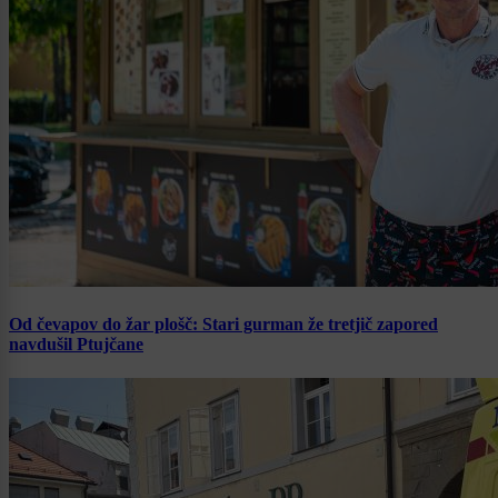
Od čevapov do žar plošč: Stari gurman že tretjič zapored
navdušil Ptujčane