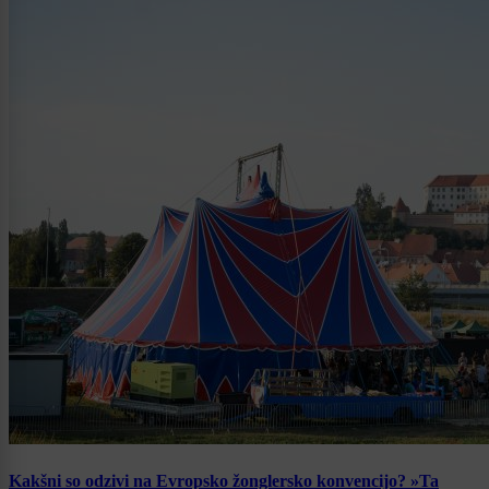
Kakšni so odzivi na Evropsko žonglersko konvencijo? »Ta