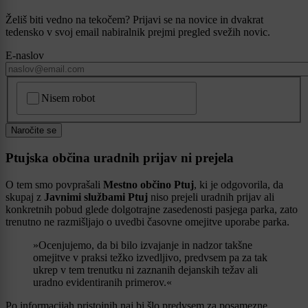
Želiš biti vedno na tekočem? Prijavi se na novice in dvakrat
tedensko v svoj email nabiralnik prejmi pregled svežih novic.
E-naslov
CAPTCHA
Nisem robot
Naročite se
Ptujska občina uradnih prijav ni prejela
O tem smo povprašali
Mestno občino Ptuj
, ki je odgovorila, da
skupaj z
Javnimi službami Ptuj
niso prejeli uradnih prijav ali
konkretnih pobud glede dolgotrajne zasedenosti pasjega parka, zato
trenutno ne razmišljajo o uvedbi časovne omejitve uporabe parka.
»Ocenjujemo, da bi bilo izvajanje in nadzor takšne
omejitve v praksi težko izvedljivo, predvsem pa za tak
ukrep v tem trenutku ni zaznanih dejanskih težav ali
uradno evidentiranih primerov.«
Po informacijah pristojnih naj bi šlo predvsem za posamezne