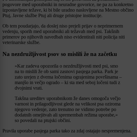
pogovore med uporabniki in neuradne govorice, ne pa za konkretno
izpostavljene težave, ki bi bile uradno naslovljene na Mestno občino
Ptuj, Javne službe Ptuj ali druge pristojne institucije.
Ob tem poudarjajo, da doslej niso prejeli prijav o neprimernem
vedenju, sporih med uporabniki ali težavah med psi. Takšnih
primerov po njihovih navedbah niso evidentirali niti policija niti
veterinarske službe.
Na nezdružljivost psov so mislili že na začetku
»Kar zadeva opozorila o nezdružljivosti med psi, smo
na to mislili že ob sami zasnovi pasjega parka. Park je
zato urejen z dvema ločenima ograjenima površinama –
manjšo in večjo ogrado – ki sta med seboj ločeni tudi z
dvojnimi vrati.
Takšna ureditev uporabnikom že danes omogoča večjo
varnost in prilagodljivost glede na velikost psa oziroma
njegovo vedenje, zato trenutno ne vidimo potrebe po
dodatnih omejitvah ali spremembah režima uporabe,«
so povedali na ptujski občini.
Pravila uporabe pasjega parka tako za zdaj ostajajo nespremenjena.