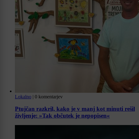
Lokalno
|
0 komentarjev
Ptujčan razkril, kako je v manj kot minuti rešil
življenje: »Tak občutek je nepopisen«