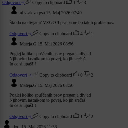
Odgovori
Copy to clipboard
1
3
ni vsak za psa
15. Maj 2026 07:40
Škoda na divjadi? VZGOJI psa pa ne bo takih problemov.
Odgovori
Copy to clipboard
4
1
Mateja.G
15. Maj 2026 08:56
Poglej koliko spuščenih psov preganja divjad
Njihovim lastnikom to povej, ko jih srečaš
In ce si upaš!!!
Odgovori
Copy to clipboard
0
2
Mateja.G
15. Maj 2026 08:56
Poglej koliko spuščenih psov preganja divjad
Njihovim lastnikom to povej, ko jih srečaš
In ce si upaš!!!
Odgovori
Copy to clipboard
1
2
doc.
15. Maj 2026 11:58