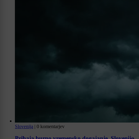
Slovenija
|
0 komentarjev
Prihaja burno vremensko dogajanje, Slovenijo