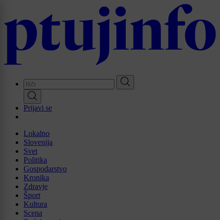
Skip
to
main
content
Prijavi se
Lokalno
Slovenija
Svet
Politika
Gospodarstvo
Kronika
Zdravje
Šport
Kultura
Scena