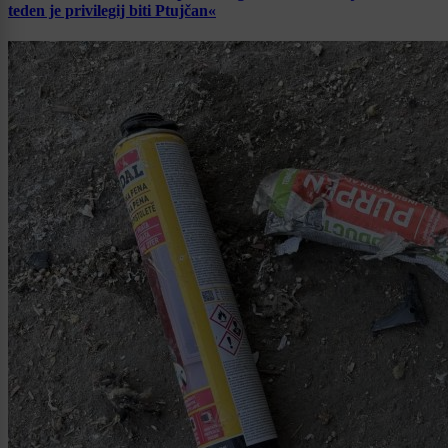
teden je privilegij biti Ptujčan«