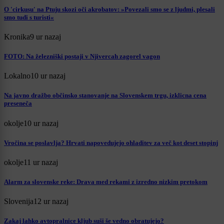
O 'cirkusu' na Ptuju skozi oči akrobatov: »Povezali smo se z ljudmi, plesali
smo tudi s turisti«
Kronika
9 ur nazaj
FOTO: Na železniški postaji v Njivercah zagorel vagon
Lokalno
10 ur nazaj
Na javno dražbo občinsko stanovanje na Slovenskem trgu, izklicna cena
preseneča
okolje
10 ur nazaj
Vročina se poslavlja? Hrvati napovedujejo ohladitev za več kot deset stopinj
okolje
11 ur nazaj
Alarm za slovenske reke: Drava med rekami z izredno nizkim pretokom
Slovenija
12 ur nazaj
Zakaj lahko avtopralnice kljub suši še vedno obratujejo?