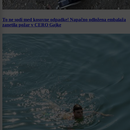
To ne sodi med kosovne odpadke! Napačno odložena embalaža
zanetila požar v CERO Gajke