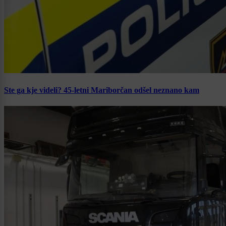
Ste ga kje videli? 45-letni Mariborčan odšel neznano kam