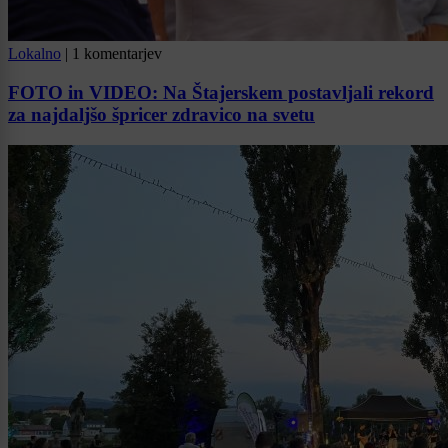
Lokalno
|
1 komentarjev
FOTO in VIDEO: Na Štajerskem postavljali rekord
za najdaljšo špricer zdravico na svetu