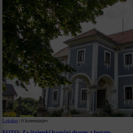
Lokalno
|
0 komentarjev
FOTO: Za štajerski baročni dvorec z bogato