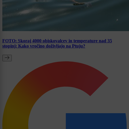
FOTO: Skoraj 4000 obiskovalcev in temperature nad 35
stopinj: Kako vročino doživljajo na Ptuju?