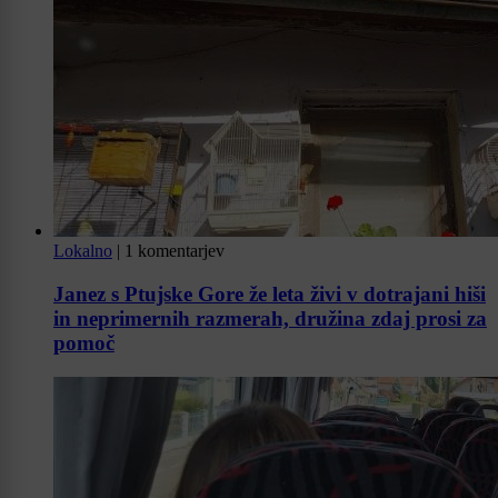
Lokalno
|
1 komentarjev
Janez s Ptujske Gore že leta živi v dotrajani hiši
in neprimernih razmerah, družina zdaj prosi za
pomoč