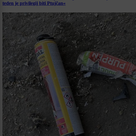
teden je privilegij biti Ptujčan«