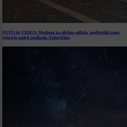
FOTO in VIDEO: Medtem ko občina odlaša, podjetniki sami
rešujejo ugled podhoda Ajdovščina