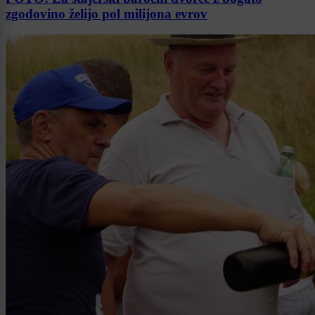
zgodovino želijo pol milijona evrov