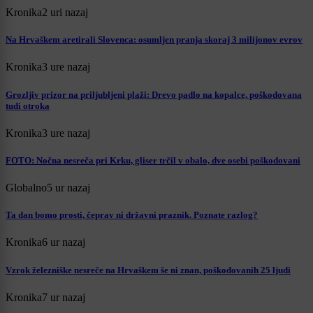
Kronika
2 uri nazaj
Na Hrvaškem aretirali Slovenca: osumljen pranja skoraj 3 milijonov evrov
Kronika
3 ure nazaj
Grozljiv prizor na priljubljeni plaži: Drevo padlo na kopalce, poškodovana
tudi otroka
Kronika
3 ure nazaj
FOTO: Nočna nesreča pri Krku, gliser trčil v obalo, dve osebi poškodovani
Globalno
5 ur nazaj
Ta dan bomo prosti, čeprav ni državni praznik. Poznate razlog?
Kronika
6 ur nazaj
Vzrok železniške nesreče na Hrvaškem še ni znan, poškodovanih 25 ljudi
Kronika
7 ur nazaj