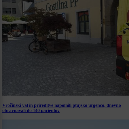
Vročinski val in prireditve napolnili ptujsko urgenco, dnevno
obravnavali do 140 pacientov