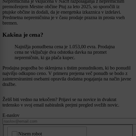
Nepremičnina je vključena v Načrt razpolaganja z nepremičnim
premoženjem Mestne občine Ptuj za leto 2025, so sporočili iz
ptujske občine in dodali, da je energetska izkaznica v izdelavi.
Predmetna nepremičnina je v času prodaje prazna in prosta vseh
bremen.
Kakšna je cena?
Najnižja ponudbena cena je 1.053,00 evra. Prodajna
cena ne vključuje dva odstotka davka na promet
nepremičnin, ki ga plača kupec.
Prodajna pogodba bo sklenjena s tistim ponudnikom, ki bo ponudil
najvišjo odkupno ceno. V primeru prejema več ponudb se bodo z
zainteresiranimi osebami opravila dodatna pogajanja na način javne
dražbe.
Želiš biti vedno na tekočem? Prijavi se na novice in dvakrat
tedensko v svoj email nabiralnik prejmi pregled svežih novic.
E-naslov
CAPTCHA
Nisem robot