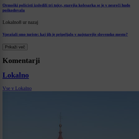
Ormoški policisti izsledili tri tujce, starejša kolesarka se je v nesreči hudo
poškodovala
Lokalno
8 ur nazaj
Vprašali smo turiste: kaj jih je pripeljalo v najstarejše slovensko mesto?
Prikaži več
Komentarji
Lokalno
Vse v Lokalno