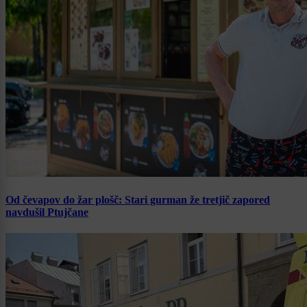
Od čevapov do žar plošč: Stari gurman že tretjič zapored
navdušil Ptujčane