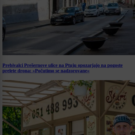
Prebivalci Prešernove ulice na Ptuju opozarjajo na pogoste
prelete drona: »Počutimo se nadzorovane«