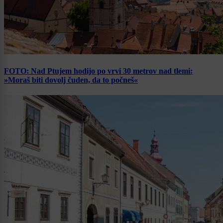
FOTO: Nad Ptujem hodijo po vrvi 30 metrov nad tlemi:
»Moraš biti dovolj čuden, da to počneš«