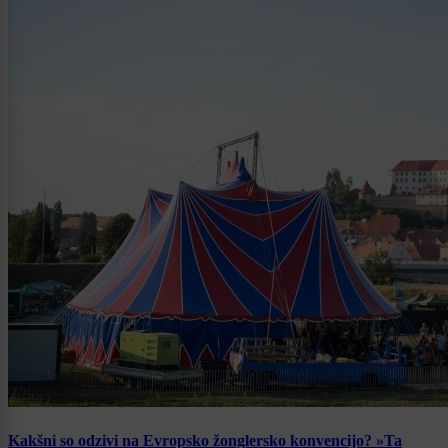
Kakšni so odzivi na Evropsko žonglersko konvencijo? »Ta