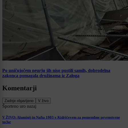
Po uničujočem neurju jih niso pustili samih, dobrodelna
zakonca pomagala družinama iz Zaloga
Komentarji
Zadnje objavljeno
V živo
Šport
eno uro nazaj
V ŽIVO: Aluminij in Nafta 1903 v Kidričevem za pomembne prvenstvene
točke