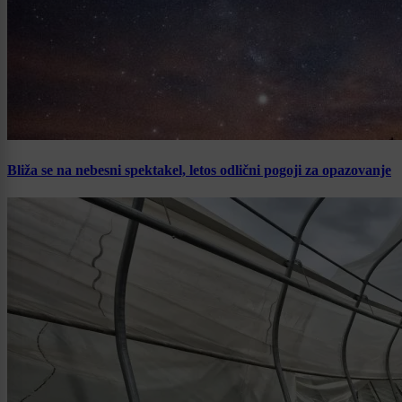
Bliža se na nebesni spektakel, letos odlični pogoji za opazovanje