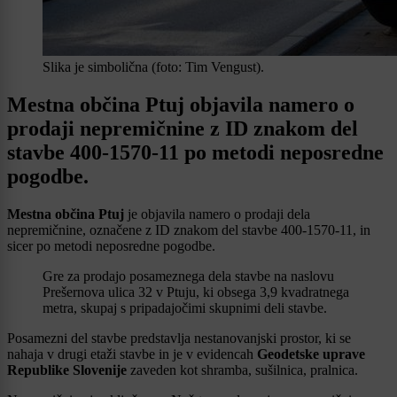
Slika je simbolična (foto: Tim Vengust).
Mestna občina Ptuj objavila namero o
prodaji nepremičnine z ID znakom del
stavbe 400-1570-11 po metodi neposredne
pogodbe.
Mestna občina Ptuj
je objavila namero o prodaji dela
nepremičnine, označene z ID znakom del stavbe 400-1570-11, in
sicer po metodi neposredne pogodbe.
Gre za prodajo posameznega dela stavbe na naslovu
Prešernova ulica 32 v Ptuju, ki obsega 3,9 kvadratnega
metra, skupaj s pripadajočimi skupnimi deli stavbe.
Posamezni del stavbe predstavlja nestanovanjski prostor, ki se
nahaja v drugi etaži stavbe in je v evidencah
Geodetske uprave
Republike Slovenije
zaveden kot shramba, sušilnica, pralnica.