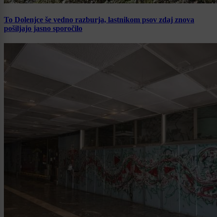
To Dolenjce še vedno razburja, lastnikom psov zdaj znova
pošiljajo jasno sporočilo