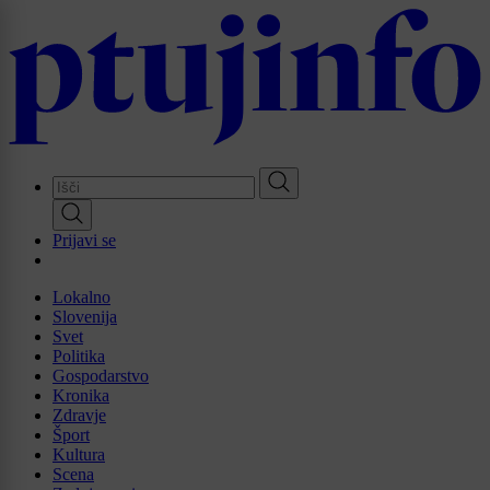
Skip
to
main
content
Prijavi se
Lokalno
Slovenija
Svet
Politika
Gospodarstvo
Kronika
Zdravje
Šport
Kultura
Scena