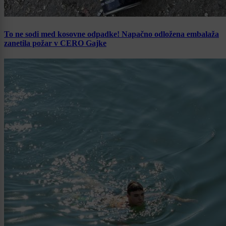
To ne sodi med kosovne odpadke! Napačno odložena embalaža
zanetila požar v CERO Gajke