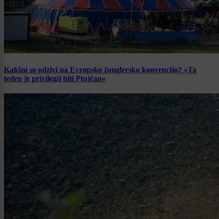
Kakšni so odzivi na Evropsko žonglersko konvencijo? »Ta
teden je privilegij biti Ptujčan«