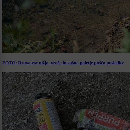
FOTO: Drava vse nižja, vroče in sušno poletje pušča posledice