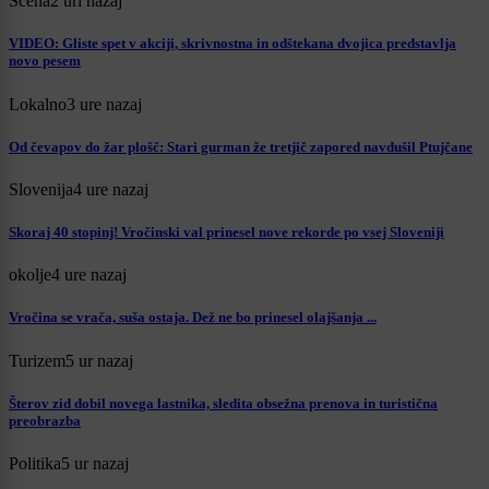
Scena
2 uri nazaj
VIDEO: Gliste spet v akciji, skrivnostna in odštekana dvojica predstavlja
novo pesem
Lokalno
3 ure nazaj
Od čevapov do žar plošč: Stari gurman že tretjič zapored navdušil Ptujčane
Slovenija
4 ure nazaj
Skoraj 40 stopinj! Vročinski val prinesel nove rekorde po vsej Sloveniji
okolje
4 ure nazaj
Vročina se vrača, suša ostaja. Dež ne bo prinesel olajšanja ...
Turizem
5 ur nazaj
Šterov zid dobil novega lastnika, sledita obsežna prenova in turistična
preobrazba
Politika
5 ur nazaj