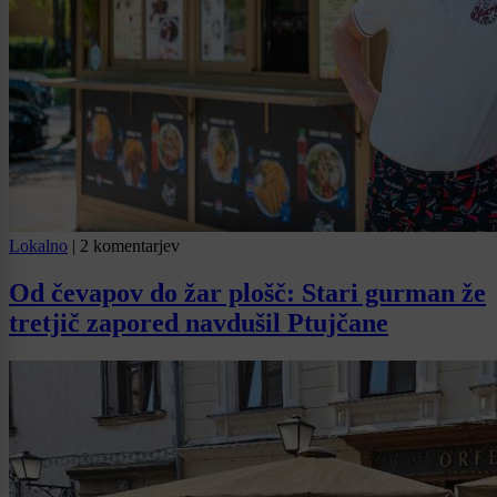
Lokalno
|
2 komentarjev
Od čevapov do žar plošč: Stari gurman že
tretjič zapored navdušil Ptujčane