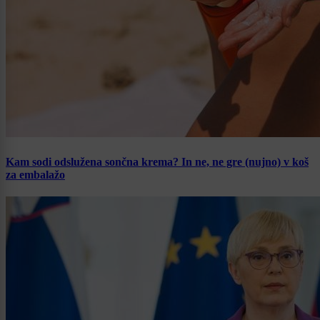
Kam sodi odslužena sončna krema? In ne, ne gre (nujno) v koš
za embalažo