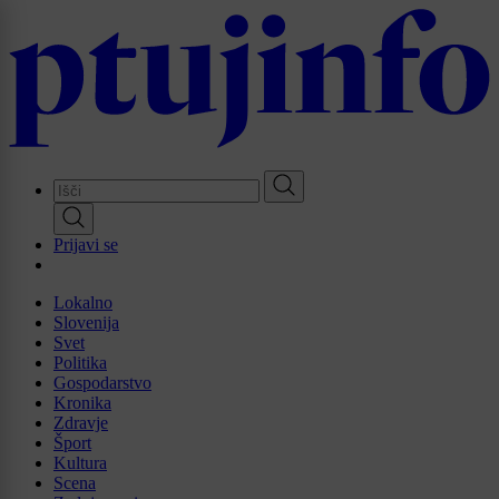
Skip
to
main
content
Prijavi se
Lokalno
Slovenija
Svet
Politika
Gospodarstvo
Kronika
Zdravje
Šport
Kultura
Scena