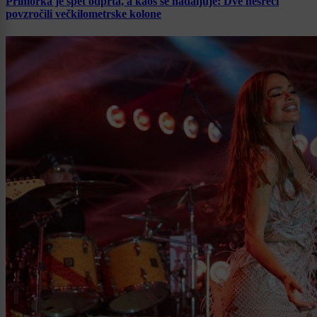
Primorka je spet odprta, a kaos se nadaljuje: Dve nesreči
povzročili večkilometrske kolone