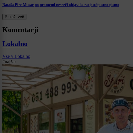
Nataša Pirc Musar po prometni nesreči objavila svoje odpustno pismo
Prikaži več
Komentarji
Lokalno
Vse v Lokalno
#najžar