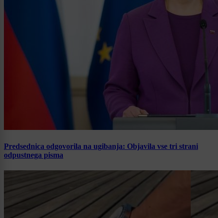
Predsednica odgovorila na ugibanja: Objavila vse tri strani
odpustnega pisma