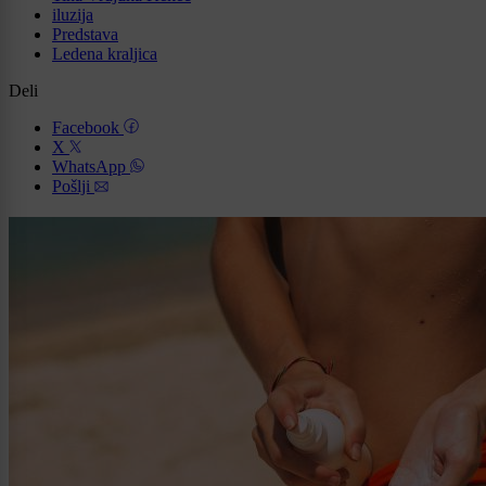
iluzija
Predstava
Ledena kraljica
Deli
Facebook
X
WhatsApp
Pošlji