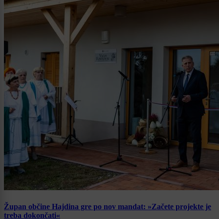
Župan občine Hajdina gre po nov mandat: »Začete projekte je
treba dokončati«