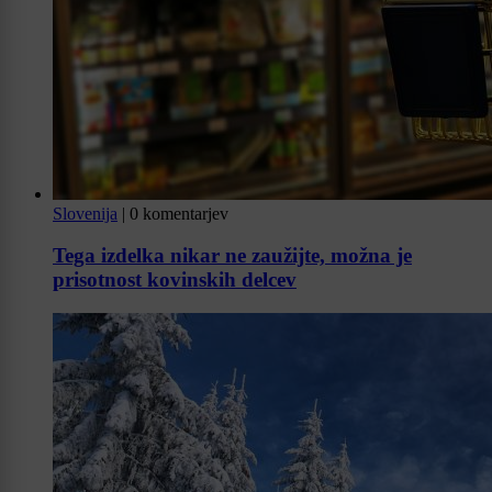
Slovenija
|
0 komentarjev
Tega izdelka nikar ne zaužijte, možna je
prisotnost kovinskih delcev