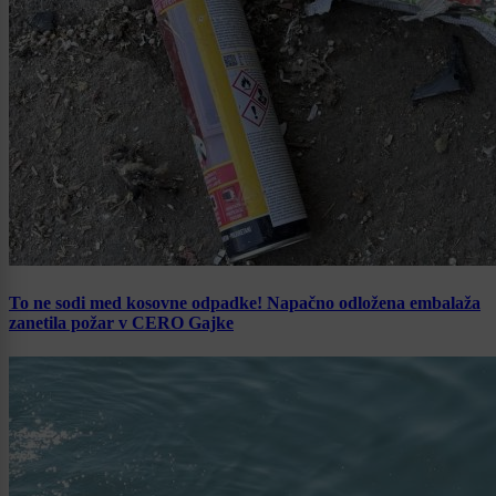
To ne sodi med kosovne odpadke! Napačno odložena embalaža
zanetila požar v CERO Gajke