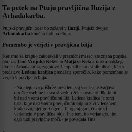
Ta petek na Ptuju pravljična Iluzija z
Arbadakarba.
Ptujski pravljični oder bo zažarel v
Iluziji
. Ptujski dvojec
Arbadakarba
končno tudi na Ptuju.
Pomembo je verjeti v pravljična bitja
Ker smo že krepko zakorakali v praznični mesec, ste znana ptujska
obraza,
Tino Vrdjuka Kekec
in
Matjaža Kekca
iz akrobatskega
dvojca Arbadakarba, zagotovo že opazili na mestnih ulicah, kjer s
predstavo
Ledena kraljica
prenašata sporočilo, kako pomembno je
verjeti v pravljična bitja.
»Na idejo sva prišla že pred leti, saj ves čas ustvarjava
otroške vsebine in sva si vedno želela ustvariti lik, ki bi
bil nad vsemi pravljičnimi liki. Ledena kraljica je torej
tista, ki je nad vsemi pravljičnimi bitji in živi v ledenem
kraljestvu, kjer gori ogenj. Ta ogenj gori, če otroci
verjamejo v pravljična bitja. In s tem, ko verjamejo, jim
dajo tudi pravljične moči,« je povedala Tina.