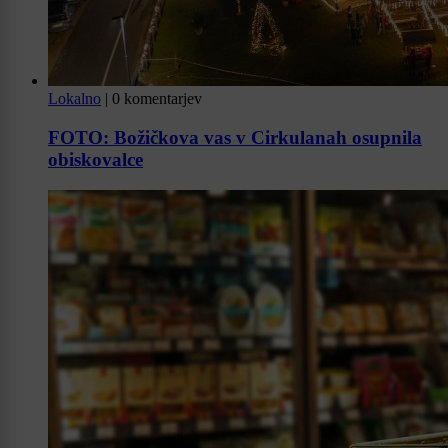
Lokalno
|
0 komentarjev
FOTO: Božičkova vas v Cirkulanah osupnila
obiskovalce