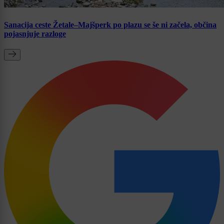
Sanacija ceste Žetale–Majšperk po plazu se še ni začela, občina
pojasnjuje razloge