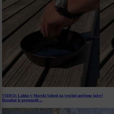
VIDEO: Lahko v Murski Soboti na vročini spečemo jajce?
Rezultat je presenetil ...