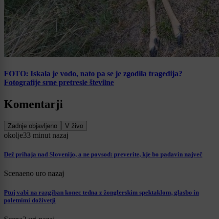
FOTO: Iskala je vodo, nato pa se je zgodila tragedija?
Fotografije srne pretresle številne
Komentarji
Zadnje objavljeno
V živo
okolje
33 minut nazaj
Dež prihaja nad Slovenijo, a ne povsod: preverite, kje bo padavin največ
Scena
eno uro nazaj
Ptuj vabi na razgiban konec tedna z žonglerskim spektaklom, glasbo in
poletnimi doživetji