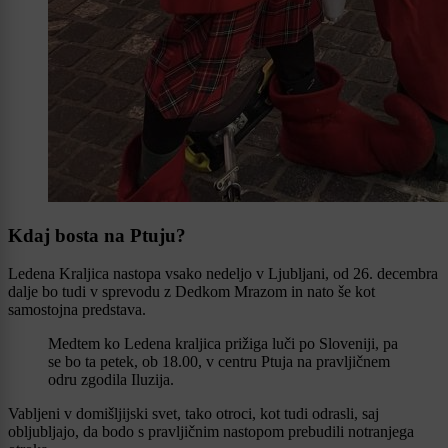
Kdaj bosta na Ptuju?
Ledena Kraljica nastopa vsako nedeljo v Ljubljani, od 26. decembra
dalje bo tudi v sprevodu z Dedkom Mrazom in nato še kot
samostojna predstava.
Medtem ko Ledena kraljica prižiga luči po Sloveniji, pa
se bo ta petek, ob 18.00, v centru Ptuja na pravljičnem
odru zgodila Iluzija.
Vabljeni v domišljijski svet, tako otroci, kot tudi odrasli, saj
obljubljajo, da bodo s pravljičnim nastopom prebudili notranjega