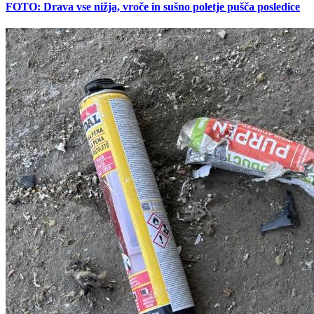
FOTO: Drava vse nižja, vroče in sušno poletje pušča posledice