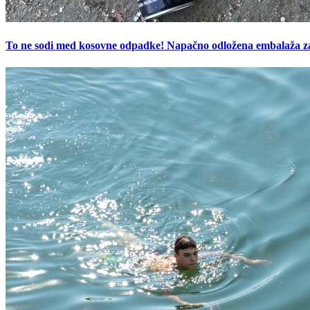
To ne sodi med kosovne odpadke! Napačno odložena embalaža z