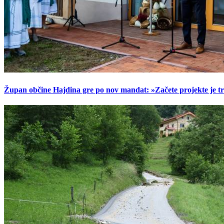
Župan občine Hajdina gre po nov mandat: »Začete projekte je t