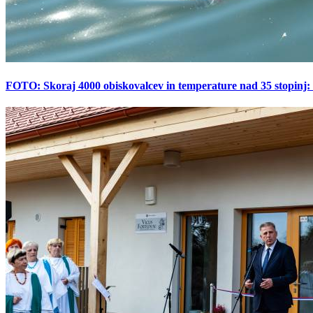
FOTO: Skoraj 4000 obiskovalcev in temperature nad 35 stopinj: 