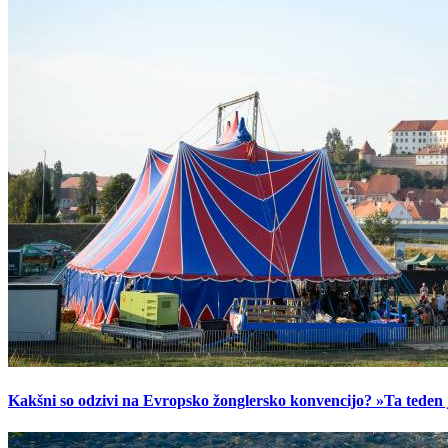
Kakšni so odzivi na Evropsko žonglersko konvencijo? »Ta teden je