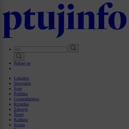
Skip
to
main
content
Prijavi se
Lokalno
Slovenija
Svet
Politika
Gospodarstvo
Kronika
Zdravje
Šport
Kultura
Scena