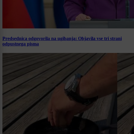
Predsednica odgovorila na ugibanja: Objavila vse tri strani
odpustnega pisma