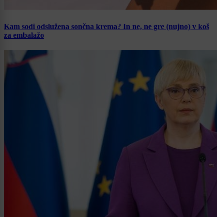
Kam sodi odslužena sončna krema? In ne, ne gre (nujno) v koš
za embalažo