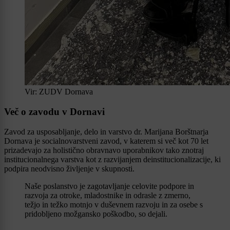
Vir: ZUDV Dornava
Več o zavodu v Dornavi
Zavod za usposabljanje, delo in varstvo dr. Marijana Borštnarja
Dornava je socialnovarstveni zavod, v katerem si več kot 70 let
prizadevajo za holistično obravnavo uporabnikov tako znotraj
institucionalnega varstva kot z razvijanjem deinstitucionalizacije, ki
podpira neodvisno življenje v skupnosti.
Naše poslanstvo je zagotavljanje celovite podpore in
razvoja za otroke, mladostnike in odrasle z zmerno,
težjo in težko motnjo v duševnem razvoju in za osebe s
pridobljeno možgansko poškodbo, so dejali.