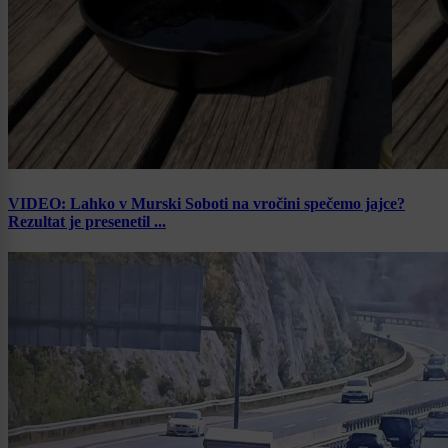
VIDEO: Lahko v Murski Soboti na vročini spečemo jajce?
Rezultat je presenetil ...