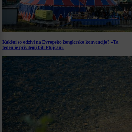
Kakšni so odzivi na Evropsko žonglersko konvencijo? »Ta
teden je privilegij biti Ptujčan«