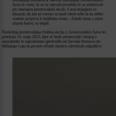
Sava in vsem, ki so se odzvali povabilu in so sodelovali
pri omenjeni prostovoljski akciji. S tem dejanjem so
izkazali, da jim ni vseeno za ljudi okoli sebe in da lahko
vsakdo prispeva k boljšemu svetu – četudi samo z enim
slojem barve, so dejali.
Naslednja prostovoljska čistilna akcija z Zavarovalnico Sava bo
potekala 16. maja 2025, kjer se bodo prostovoljci skupaj z
uporabniki in zaposlenimi sprehodili od Zavoda Dornava do
bližnjega Gaja in pri tem očistili okolico odvrženih odpadkov.