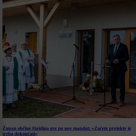
Župan občine Hajdina gre po nov mandat: »Začete projekte je
treba dokončati«