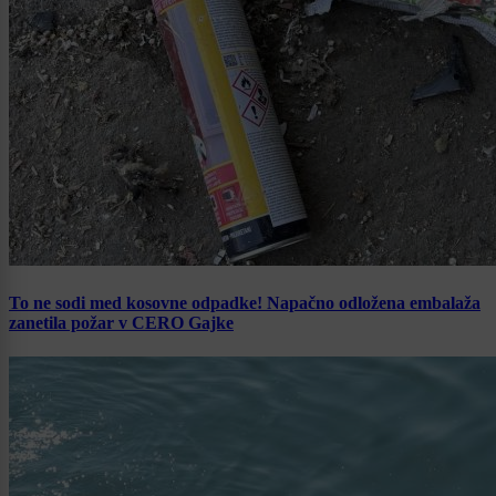
To ne sodi med kosovne odpadke! Napačno odložena embalaža
zanetila požar v CERO Gajke