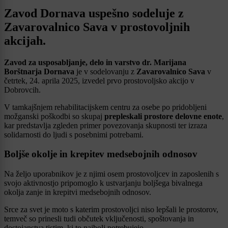
Zavod Dornava uspešno sodeluje z
Zavarovalnico Sava v prostovoljnih
akcijah.
Zavod za usposabljanje, delo in varstvo dr. Marijana
Borštnarja Dornava
je v sodelovanju z
Zavarovalnico Sava
v
četrtek, 24. aprila 2025, izvedel prvo prostovoljsko akcijo v
Dobrovcih.
V tamkajšnjem rehabilitacijskem centru za osebe po pridobljeni
možganski poškodbi so skupaj
prepleskali prostore delovne enote
,
kar predstavlja zgleden primer povezovanja skupnosti ter izraza
solidarnosti do ljudi s posebnimi potrebami.
Boljše okolje in krepitev medsebojnih odnosov
Na željo uporabnikov je z njimi osem prostovoljcev in zaposlenih s
svojo aktivnostjo pripomoglo k ustvarjanju boljšega bivalnega
okolja zanje in krepitvi medsebojnih odnosov.
Srce za svet je moto s katerim prostovoljci niso lepšali le prostorov,
temveč so prinesli tudi občutek vključenosti, spoštovanja in
dostojanstva tistim, ki to najbolj potrebujejo.