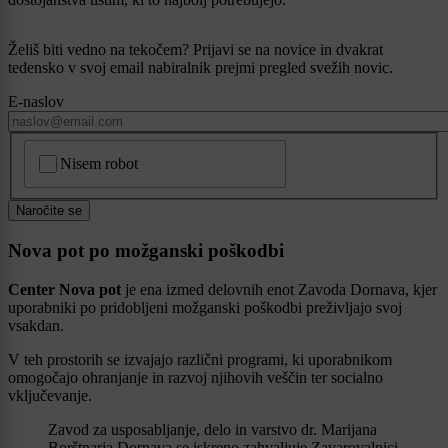
Želiš biti vedno na tekočem? Prijavi se na novice in dvakrat
tedensko v svoj email nabiralnik prejmi pregled svežih novic.
E-naslov
CAPTCHA
Nisem robot
Naročite se
Nova pot po možganski poškodbi
Center Nova pot
je ena izmed delovnih enot Zavoda Dornava, kjer
uporabniki po pridobljeni možganski poškodbi preživljajo svoj
vsakdan.
V teh prostorih se izvajajo različni programi, ki uporabnikom
omogočajo ohranjanje in razvoj njihovih veščin ter socialno
vključevanje.
Zavod za usposabljanje, delo in varstvo dr. Marijana
Borštnarja Dornava se iskreno zahvaljuje Zavarovalnici