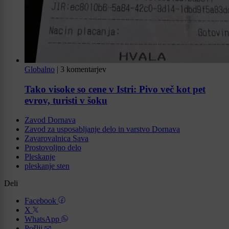
Globalno
|
3 komentarjev
Tako visoke so cene v Istri: Pivo več kot pet
evrov, turisti v šoku
Zavod Dornava
Zavod za usposabljanje delo in varstvo Dornava
Zavarovalnica Sava
Prostovoljno delo
Pleskanje
pleskanje sten
Deli
Facebook
X
WhatsApp
Pošlji