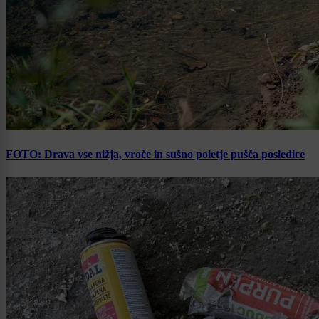
FOTO: Drava vse nižja, vroče in sušno poletje pušča posledice