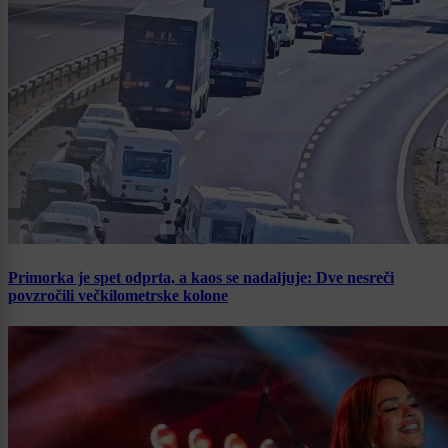
Primorka je spet odprta, a kaos se nadaljuje: Dve nesreči
povzročili večkilometrske kolone