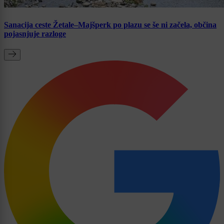
Sanacija ceste Žetale–Majšperk po plazu se še ni začela, občina
pojasnjuje razloge