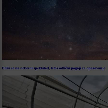
Bliža se na nebesni spektakel, letos odlični pogoji za opazovanje