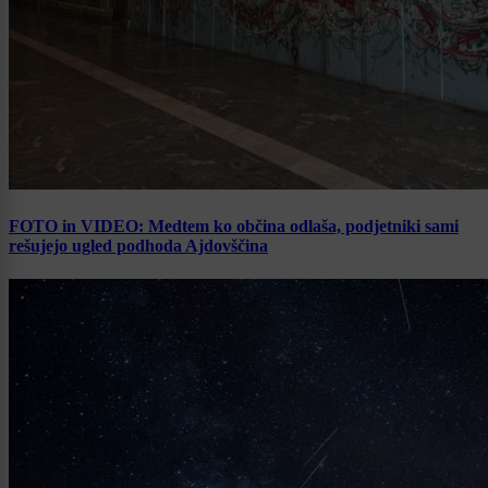
FOTO in VIDEO: Medtem ko občina odlaša, podjetniki sami
rešujejo ugled podhoda Ajdovščina