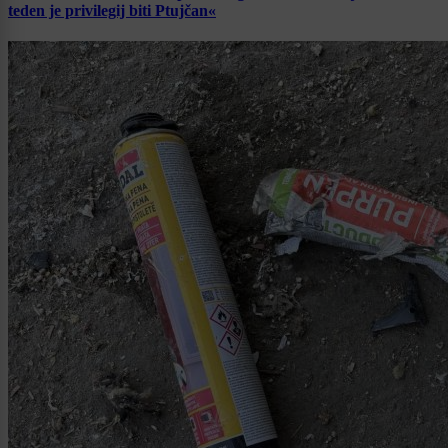
teden je privilegij biti Ptujčan«