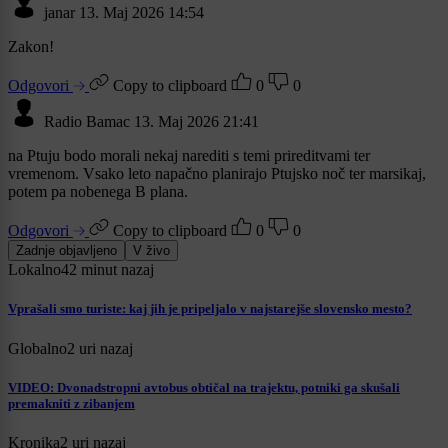
janar
13. Maj 2026 14:54
Zakon!
Odgovori
Copy to clipboard
0
0
Radio Bamac
13. Maj 2026 21:41
na Ptuju bodo morali nekaj narediti s temi prireditvami ter
vremenom. Vsako leto napačno planirajo Ptujsko noč ter marsikaj,
potem pa nobenega B plana.
Odgovori
Copy to clipboard
0
0
Zadnje objavljeno
V živo
Lokalno
42 minut nazaj
Vprašali smo turiste: kaj jih je pripeljalo v najstarejše slovensko mesto?
Globalno
2 uri nazaj
VIDEO: Dvonadstropni avtobus obtičal na trajektu, potniki ga skušali
premakniti z zibanjem
Kronika
2 uri nazaj