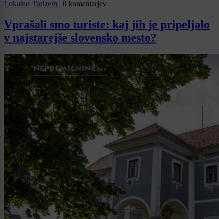
Lokalno
Turizem
|
0 komentarjev
Vprašali smo turiste: kaj jih je pripeljalo
v najstarejše slovensko mesto?