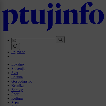
Skip
to
main
content
Prijavi se
Lokalno
Slovenija
Svet
Politika
Gospodarstvo
Kronika
Zdravje
Šport
Kultura
Scena