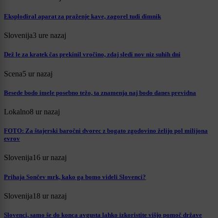
Eksplodiral aparat za praženje kave, zagorel tudi dimnik
Slovenija
3 ure nazaj
Dež le za kratek čas prekinil vročino, zdaj sledi nov niz suhih dni
Scena
5 ur nazaj
Besede bodo imele posebno težo, ta znamenja naj bodo danes previdna
Lokalno
8 ur nazaj
FOTO: Za štajerski baročni dvorec z bogato zgodovino želijo pol milijona
evrov
Slovenija
16 ur nazaj
Prihaja Sončev mrk, kako ga bomo videli Slovenci?
Slovenija
18 ur nazaj
Slovenci, samo še do konca avgusta lahko izkoristite višjo pomoč države