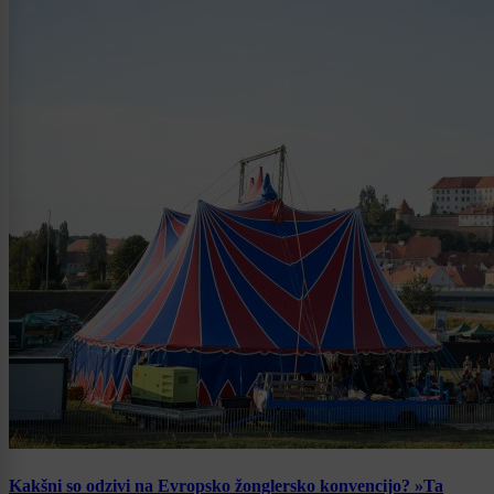
Kakšni so odzivi na Evropsko žonglersko konvencijo? »Ta