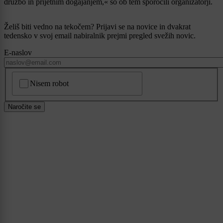
družbo in prijetnim dogajanjem,« so ob tem sporočili organizatorji.
Želiš biti vedno na tekočem? Prijavi se na novice in dvakrat
tedensko v svoj email nabiralnik prejmi pregled svežih novic.
E-naslov
CAPTCHA
Nisem robot
Naročite se