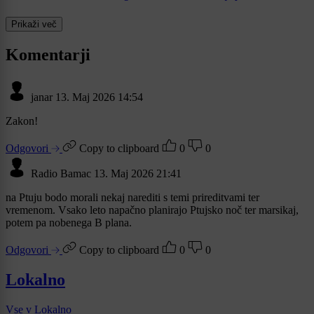
Prikaži več
Komentarji
janar
13. Maj 2026 14:54
Zakon!
Odgovori
Copy to clipboard
0
0
Radio Bamac
13. Maj 2026 21:41
na Ptuju bodo morali nekaj narediti s temi prireditvami ter
vremenom. Vsako leto napačno planirajo Ptujsko noč ter marsikaj,
potem pa nobenega B plana.
Odgovori
Copy to clipboard
0
0
Lokalno
Vse v Lokalno