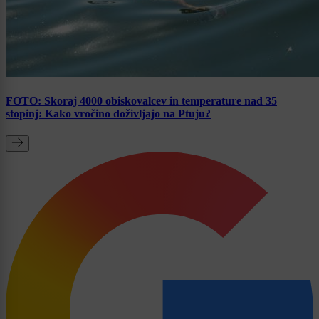
FOTO: Skoraj 4000 obiskovalcev in temperature nad 35
stopinj: Kako vročino doživljajo na Ptuju?