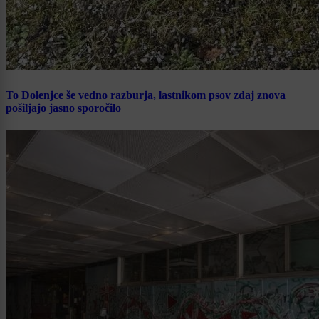
To Dolenjce še vedno razburja, lastnikom psov zdaj znova
pošiljajo jasno sporočilo