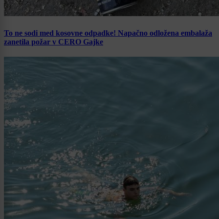
To ne sodi med kosovne odpadke! Napačno odložena embalaža
zanetila požar v CERO Gajke