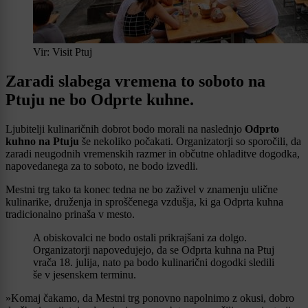
Vir: Visit Ptuj
Zaradi slabega vremena to soboto na
Ptuju ne bo Odprte kuhne.
Ljubitelji kulinaričnih dobrot bodo morali na naslednjo
Odprto
kuhno na Ptuju
še nekoliko počakati. Organizatorji so sporočili, da
zaradi neugodnih vremenskih razmer in občutne ohladitve dogodka,
napovedanega za to soboto, ne bodo izvedli.
Mestni trg tako ta konec tedna ne bo zaživel v znamenju ulične
kulinarike, druženja in sproščenega vzdušja, ki ga Odprta kuhna
tradicionalno prinaša v mesto.
A obiskovalci ne bodo ostali prikrajšani za dolgo.
Organizatorji napovedujejo, da se Odprta kuhna na Ptuj
vrača 18. julija, nato pa bodo kulinarični dogodki sledili
še v jesenskem terminu.
»Komaj čakamo, da Mestni trg ponovno napolnimo z okusi, dobro