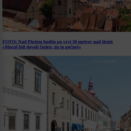
FOTO: Nad Ptujem hodijo po vrvi 30 metrov nad tlemi:
»Moraš biti dovolj čuden, da to počneš«