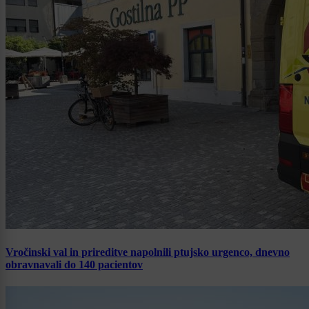
Vročinski val in prireditve napolnili ptujsko urgenco, dnevno
obravnavali do 140 pacientov