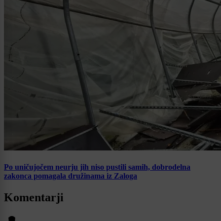
Po uničujočem neurju jih niso pustili samih, dobrodelna
zakonca pomagala družinama iz Zaloga
Komentarji