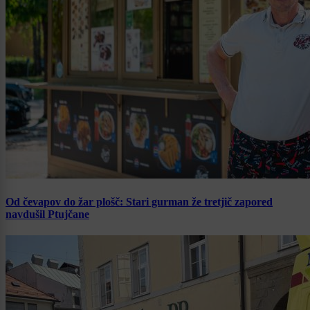
Od čevapov do žar plošč: Stari gurman že tretjič zapored
navdušil Ptujčane