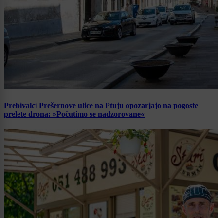
Prebivalci Prešernove ulice na Ptuju opozarjajo na pogoste
prelete drona: »Počutimo se nadzorovane«