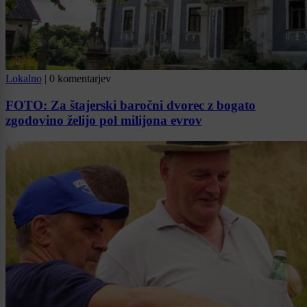
Lokalno
|
0 komentarjev
FOTO: Za štajerski baročni dvorec z bogato
zgodovino želijo pol milijona evrov