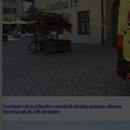
Vročinski val in prireditve napolnili ptujsko urgenco, dnevno
obravnavali do 140 pacientov