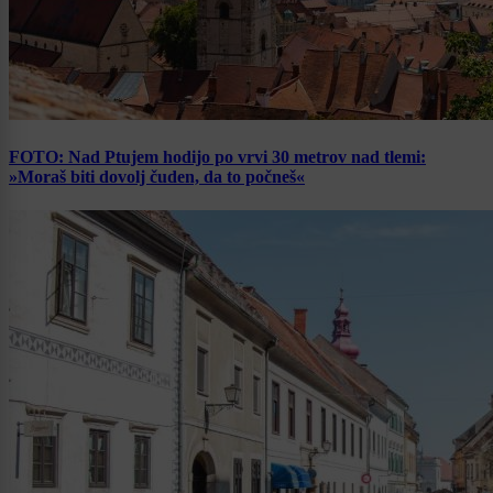
FOTO: Nad Ptujem hodijo po vrvi 30 metrov nad tlemi:
»Moraš biti dovolj čuden, da to počneš«