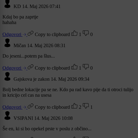
KD
14. Maj 2026 07:41
Kdaj bo pa zaprtje
hahaha
Odgovori
Copy to clipboard
1
0
Mičan
14. Maj 2026 08:31
Do jeseni...potem pa šlus...
Odgovori
Copy to clipboard
1
0
Gajskova je zakon
14. Maj 2026 09:34
Bolj bedne lokacije pa se ne. Kdo pa rad kavo pije da ti otroci tulijo
in kricijo cel cas na usesa
Odgovori
Copy to clipboard
2
1
VSIPANI
14. Maj 2026 10:08
Še en, ki si bo opekel prste v poslu z občino...