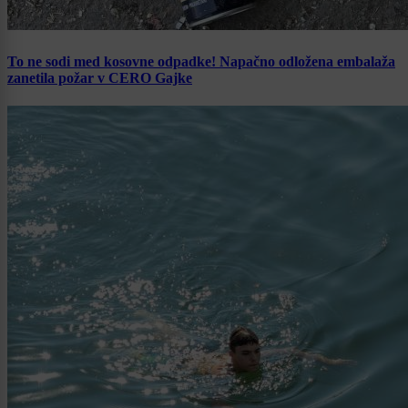
To ne sodi med kosovne odpadke! Napačno odložena embalaža
zanetila požar v CERO Gajke