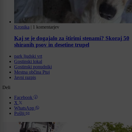
Kronika
|
1 komentarjev
Kaj se je dogajalo za štirimi stenami? Skoraj 50
shiranih psov in desetine trupel
park ljudski vrt
Gostinski lokal
Gostinski ponudniki
Mestna občina Ptuj
Javni razpis
Deli
Facebook
X
WhatsApp
Pošlji