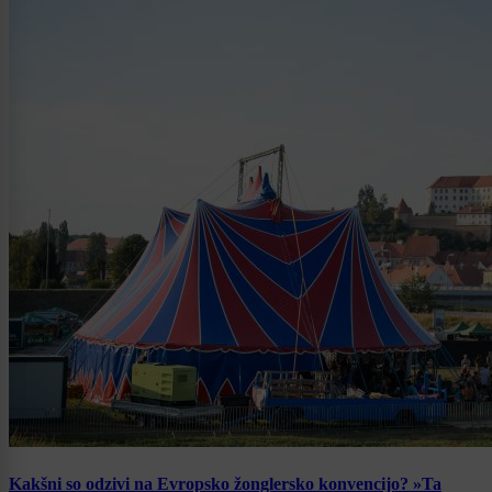
Kakšni so odzivi na Evropsko žonglersko konvencijo? »Ta