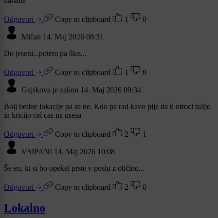
hahaha
Odgovori
Copy to clipboard
1
0
Mičan
14. Maj 2026 08:31
Do jeseni...potem pa šlus...
Odgovori
Copy to clipboard
1
0
Gajskova je zakon
14. Maj 2026 09:34
Bolj bedne lokacije pa se ne. Kdo pa rad kavo pije da ti otroci tulijo
in kricijo cel cas na usesa
Odgovori
Copy to clipboard
2
1
VSIPANI
14. Maj 2026 10:08
Še en, ki si bo opekel prste v poslu z občino...
Odgovori
Copy to clipboard
2
0
Lokalno