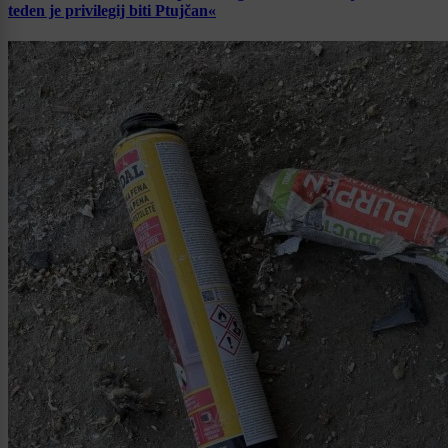
teden je privilegij biti Ptujčan«