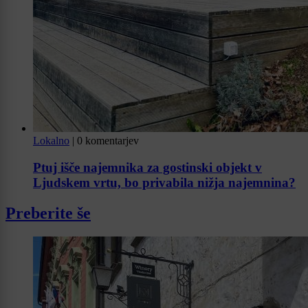
Lokalno
|
0 komentarjev
Ptuj išče najemnika za gostinski objekt v
Ljudskem vrtu, bo privabila nižja najemnina?
Preberite še