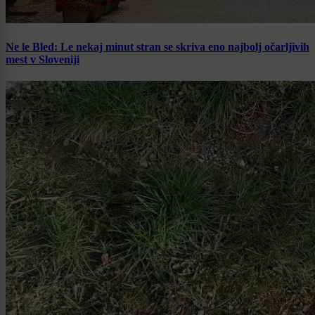
Ne le Bled: Le nekaj minut stran se skriva eno najbolj očarljivih
mest v Sloveniji