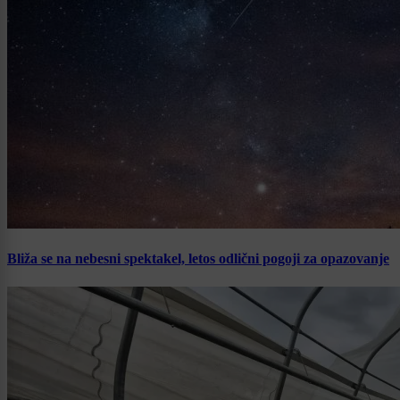
Bliža se na nebesni spektakel, letos odlični pogoji za opazovanje