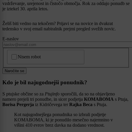
vzdrževanje, urejenost in čistočo območja. Rok za oddajo ponudb se
je iztekel 30. aprila letos.
Želiš biti vedno na tekočem? Prijavi se na novice in dvakrat
tedensko v svoj email nabiralnik prejmi pregled svežih novic.
E-naslov
CAPTCHA
Nisem robot
Naročite se
Kdo je bil najugodnejši ponudnik?
S ptujske občine so za
Ptujinfo
sporočili, da so na objavljeno
namero prejeli tri ponudbe, in sicer podjetja
KOMABOMA
s Ptuja,
Borisa Pergerja
iz Kidričevega ter
Rajka Beca
s Ptuja.
Kot najugodnejšega ponudnika so izbrali podjetje
KOMABOMA, ki je ponudilo mesečno najemnino v
višini 410 evrov brez davka na dodano vrednost.