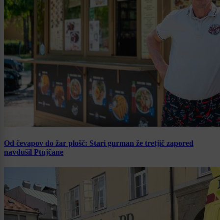
Od čevapov do žar plošč: Stari gurman že tretjič zapored
navdušil Ptujčane