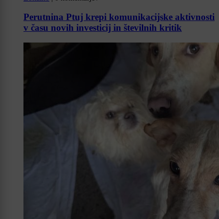
Perutnina Ptuj krepi komunikacijske aktivnosti
v času novih investicij in številnih kritik