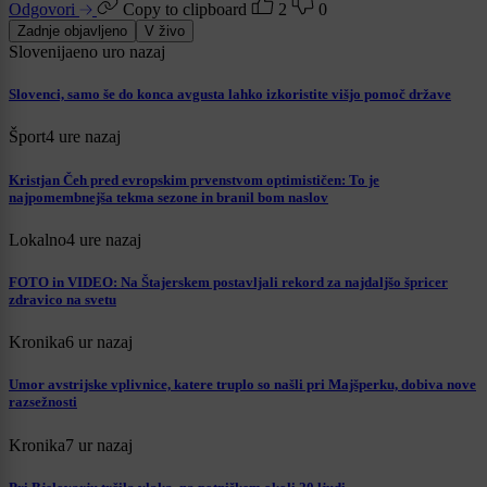
Odgovori
Copy to clipboard
2
0
Zadnje objavljeno
V živo
Slovenija
eno uro nazaj
Slovenci, samo še do konca avgusta lahko izkoristite višjo pomoč države
Šport
4 ure nazaj
Kristjan Čeh pred evropskim prvenstvom optimističen: To je
najpomembnejša tekma sezone in branil bom naslov
Lokalno
4 ure nazaj
FOTO in VIDEO: Na Štajerskem postavljali rekord za najdaljšo špricer
zdravico na svetu
Kronika
6 ur nazaj
Umor avstrijske vplivnice, katere truplo so našli pri Majšperku, dobiva nove
razsežnosti
Kronika
7 ur nazaj