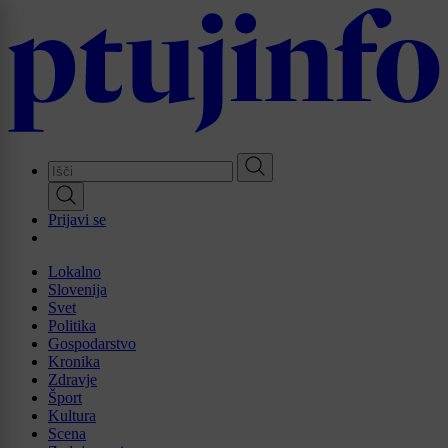
Skip
to
main
content
Prijavi se
Lokalno
Slovenija
Svet
Politika
Gospodarstvo
Kronika
Zdravje
Šport
Kultura
Scena