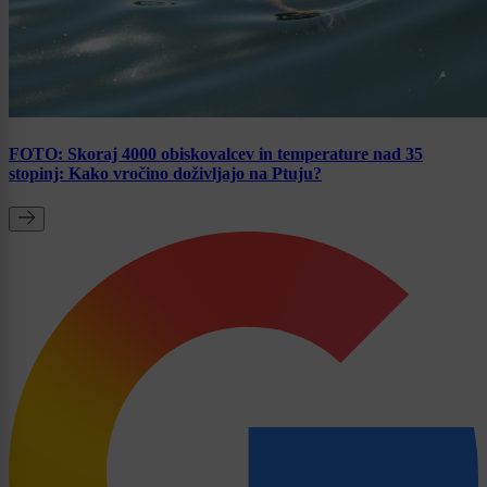
FOTO: Skoraj 4000 obiskovalcev in temperature nad 35
stopinj: Kako vročino doživljajo na Ptuju?