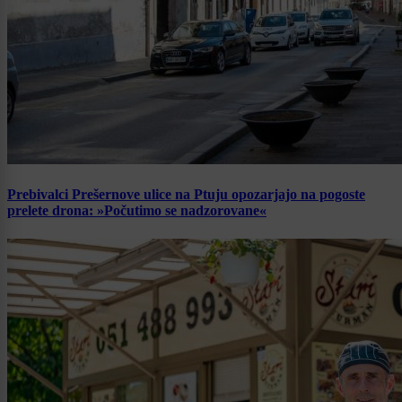
Prebivalci Prešernove ulice na Ptuju opozarjajo na pogoste
prelete drona: »Počutimo se nadzorovane«