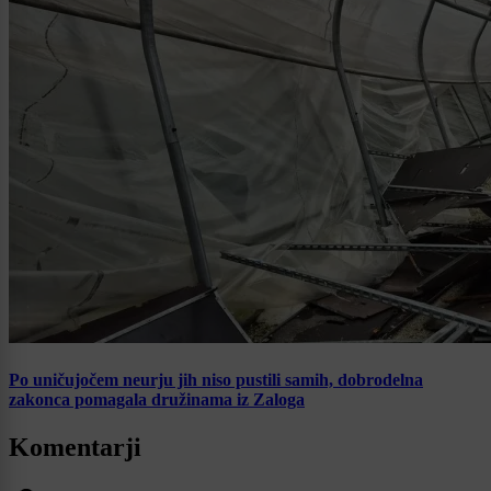
Po uničujočem neurju jih niso pustili samih, dobrodelna
zakonca pomagala družinama iz Zaloga
Komentarji