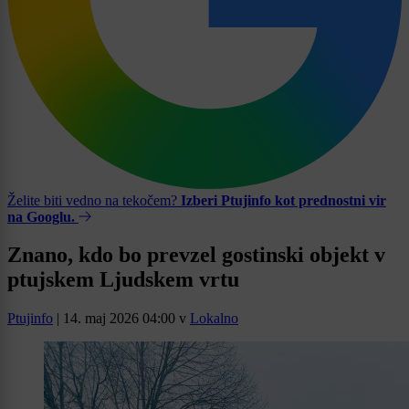
Želite biti vedno na tekočem?
Izberi Ptujinfo kot prednostni vir
na Googlu.
Znano, kdo bo prevzel gostinski objekt v
ptujskem Ljudskem vrtu
Ptujinfo
|
14. maj 2026 04:00
v
Lokalno