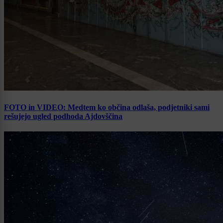
FOTO in VIDEO: Medtem ko občina odlaša, podjetniki sami
rešujejo ugled podhoda Ajdovščina