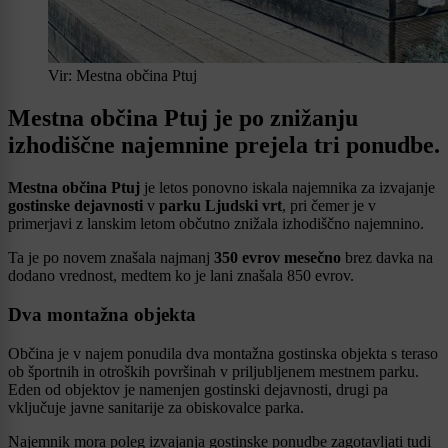
Vir: Mestna občina Ptuj
Mestna občina Ptuj je po znižanju
izhodiščne najemnine prejela tri ponudbe.
Mestna občina Ptuj
je letos ponovno iskala najemnika za izvajanje
gostinske dejavnosti
v
parku Ljudski vrt
, pri čemer je v
primerjavi z lanskim letom občutno znižala izhodiščno najemnino.
Ta je po novem znašala najmanj
350 evrov mesečno
brez davka na
dodano vrednost, medtem ko je lani znašala 850 evrov.
Dva montažna objekta
Občina je v najem ponudila dva montažna gostinska objekta s teraso
ob športnih in otroških površinah v priljubljenem mestnem parku.
Eden od objektov je namenjen gostinski dejavnosti, drugi pa
vključuje javne sanitarije za obiskovalce parka.
Najemnik mora poleg izvajanja gostinske ponudbe zagotavljati tudi