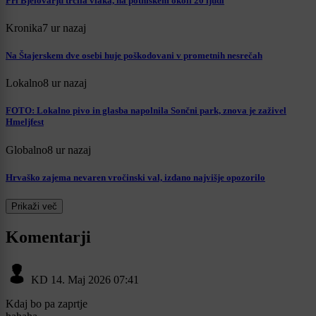
Pri Bjelovarju trčila vlaka, na potniškem okoli 20 ljudi
Kronika
7 ur nazaj
Na Štajerskem dve osebi huje poškodovani v prometnih nesrečah
Lokalno
8 ur nazaj
FOTO: Lokalno pivo in glasba napolnila Sončni park, znova je zaživel
Hmeljfest
Globalno
8 ur nazaj
Hrvaško zajema nevaren vročinski val, izdano najvišje opozorilo
Prikaži več
Komentarji
KD
14. Maj 2026 07:41
Kdaj bo pa zaprtje