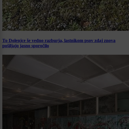
To Dolenjce še vedno razburja, lastnikom psov zdaj znova
pošiljajo jasno sporočilo