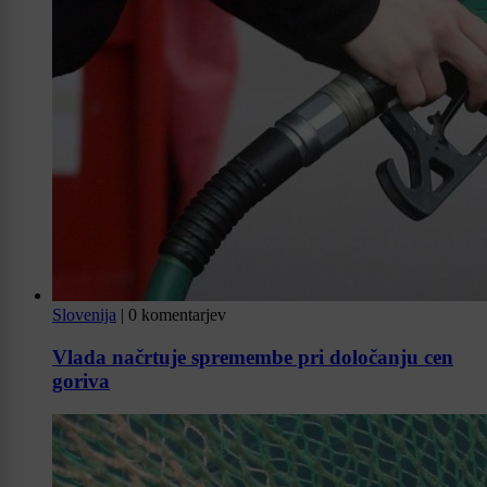
Slovenija
|
0 komentarjev
Vlada načrtuje spremembe pri določanju cen
goriva