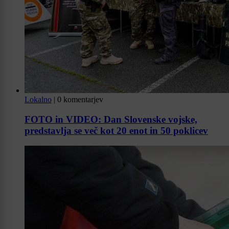
Lokalno
|
0 komentarjev
FOTO in VIDEO: Dan Slovenske vojske,
predstavlja se več kot 20 enot in 50 poklicev