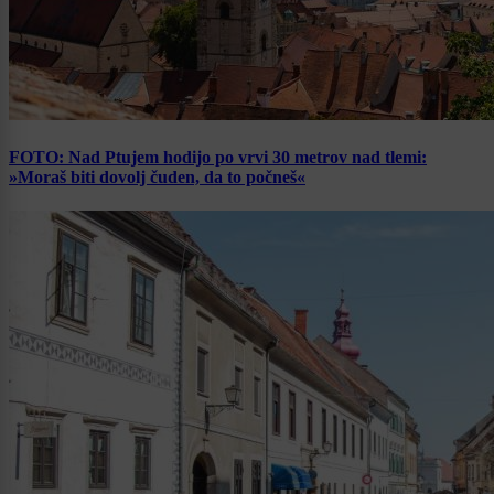
FOTO: Nad Ptujem hodijo po vrvi 30 metrov nad tlemi:
»Moraš biti dovolj čuden, da to počneš«