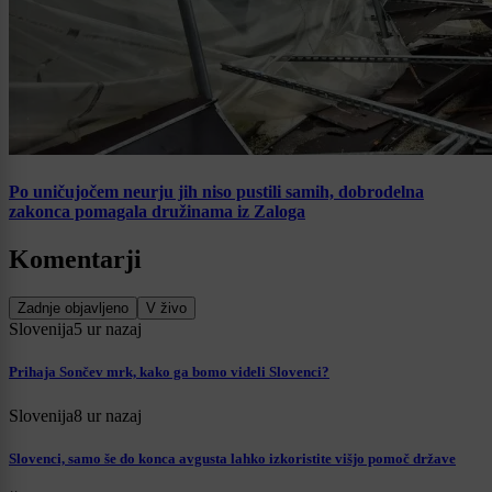
Po uničujočem neurju jih niso pustili samih, dobrodelna
zakonca pomagala družinama iz Zaloga
Komentarji
Zadnje objavljeno
V živo
Slovenija
5 ur nazaj
Prihaja Sončev mrk, kako ga bomo videli Slovenci?
Slovenija
8 ur nazaj
Slovenci, samo še do konca avgusta lahko izkoristite višjo pomoč države