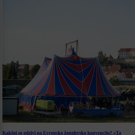
Kakšni so odzivi na Evropsko žonglersko konvencijo? »Ta