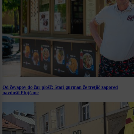
Od čevapov do žar plošč: Stari gurman že tretjič zapored
navdušil Ptujčane