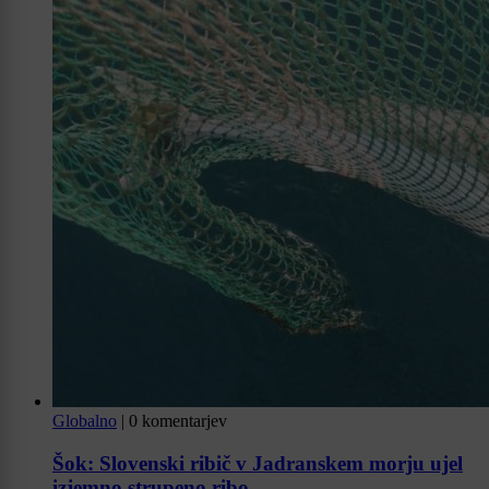
Globalno
|
0 komentarjev
Šok: Slovenski ribič v Jadranskem morju ujel
izjemno strupeno ribo