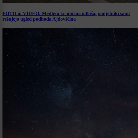
FOTO in VIDEO: Medtem ko občina odlaša, podjetniki sami
rešujejo ugled podhoda Ajdovščina