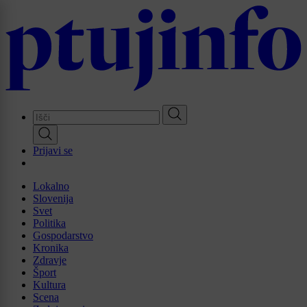
Skip
to
main
content
Prijavi se
Lokalno
Slovenija
Svet
Politika
Gospodarstvo
Kronika
Zdravje
Šport
Kultura
Scena