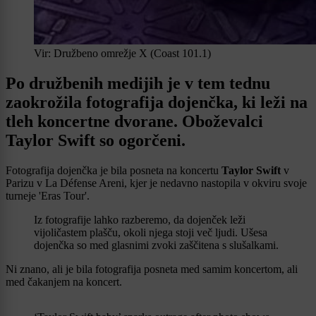
Vir: Družbeno omrežje X (Coast 101.1)
Po družbenih medijih je v tem tednu
zaokrožila fotografija dojenčka, ki leži na
tleh koncertne dvorane. Oboževalci
Taylor Swift so ogorčeni.
Fotografija dojenčka je bila posneta na koncertu
Taylor Swift
v
Parizu v La Défense Areni, kjer je nedavno nastopila v okviru svoje
turneje 'Eras Tour'.
Iz fotografije lahko razberemo, da dojenček leži
vijoličastem plašču, okoli njega stoji več ljudi. Ušesa
dojenčka so med glasnimi zvoki zaščitena s slušalkami.
Ni znano, ali je bila fotografija posneta med samim koncertom, ali
med čakanjem na koncert.