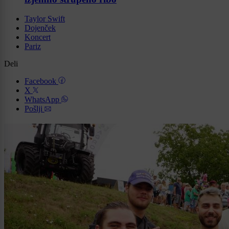
Taylor Swift
Dojenček
Koncert
Pariz
Deli
Facebook
X
WhatsApp
Pošlji