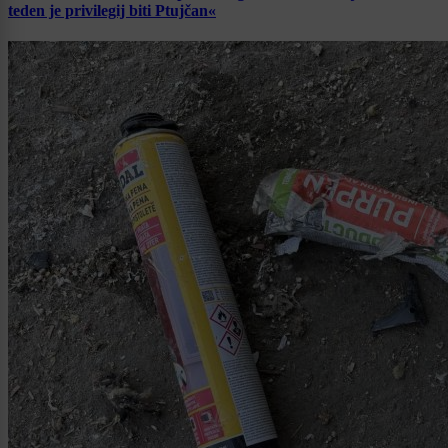
teden je privilegij biti Ptujčan«