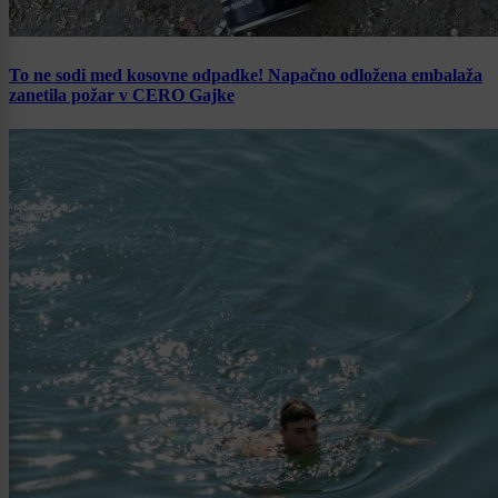
To ne sodi med kosovne odpadke! Napačno odložena embalaža
zanetila požar v CERO Gajke