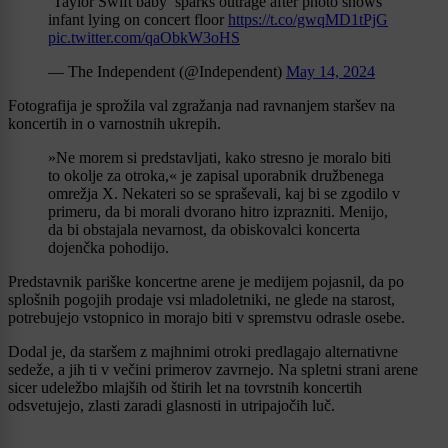
‘Taylor Swift baby’ sparks outrage after photo shows
infant lying on concert floor
https://t.co/gwqMD1tPjG
pic.twitter.com/qaObkW3oHS
— The Independent (@Independent)
May 14, 2024
Fotografija je sprožila val zgražanja nad ravnanjem staršev na
koncertih in o varnostnih ukrepih.
»Ne morem si predstavljati, kako stresno je moralo biti
to okolje za otroka,« je zapisal uporabnik družbenega
omrežja X. Nekateri so se spraševali, kaj bi se zgodilo v
primeru, da bi morali dvorano hitro izprazniti. Menijo,
da bi obstajala nevarnost, da obiskovalci koncerta
dojenčka pohodijo.
Predstavnik pariške koncertne arene je medijem pojasnil, da po
splošnih pogojih prodaje vsi mladoletniki, ne glede na starost,
potrebujejo vstopnico in morajo biti v spremstvu odrasle osebe.
Dodal je, da staršem z majhnimi otroki predlagajo alternativne
sedeže, a jih ti v večini primerov zavrnejo. Na spletni strani arene
sicer udeležbo mlajših od štirih let na tovrstnih koncertih
odsvetujejo, zlasti zaradi glasnosti in utripajočih luč.