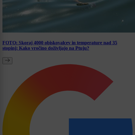
FOTO: Skoraj 4000 obiskovalcev in temperature nad 35
stopinj: Kako vročino doživljajo na Ptuju?