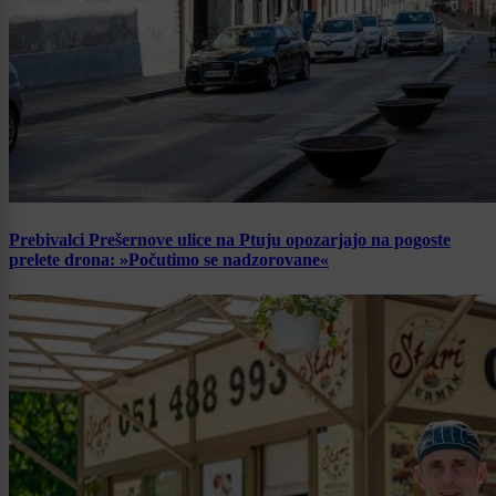
Prebivalci Prešernove ulice na Ptuju opozarjajo na pogoste
prelete drona: »Počutimo se nadzorovane«