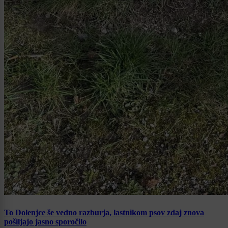
To Dolenjce še vedno razburja, lastnikom psov zdaj znova
pošiljajo jasno sporočilo