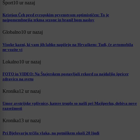
Šport
10 ur nazaj
Kristjan Čeh pred evropskim prvenstvom optimističen: To je
najpomembnejša tekma sezone in branil bom naslov
Globalno
10 ur nazaj
Visoke kazni, ki vam jih lahko napišejo na Hrvaškem: Tudi, če avtomobila
ne vozite vi
Lokalno
10 ur nazaj
FOTO in VIDEO: Na Štajerskem postavljali rekord za najdaljšo špricer
zdravico na svetu
Kronika
12 ur nazaj
Umor avstrijske vplivnice, katere truplo so našli pri Majšperku, dobiva nove
razsežnosti
Kronika
13 ur nazaj
Pri Bjelovarju trčila vlaka, na potniškem okoli 20 ljudi