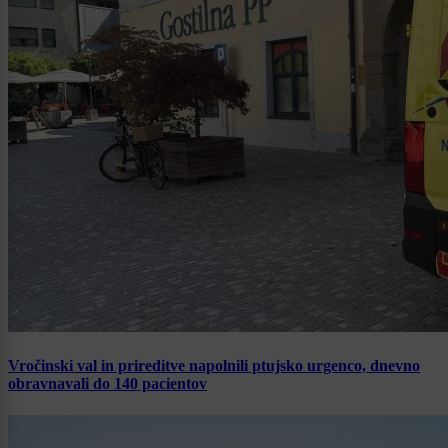
Vročinski val in prireditve napolnili ptujsko urgenco, dnevno
obravnavali do 140 pacientov