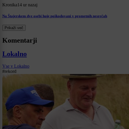
Kronika
14 ur nazaj
Na Štajerskem dve osebi huje poškodovani v prometnih nesrečah
Prikaži več
Komentarji
Lokalno
Vse v Lokalno
#rekord