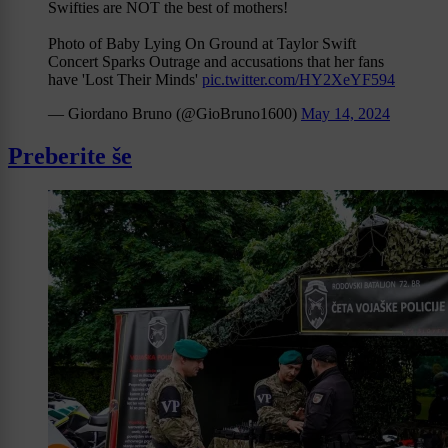
Swifties are NOT the best of mothers!
Photo of Baby Lying On Ground at Taylor Swift
Concert Sparks Outrage and accusations that her fans
have 'Lost Their Minds'
pic.twitter.com/HY2XeYF594
— Giordano Bruno (@GioBruno1600)
May 14, 2024
Preberite še