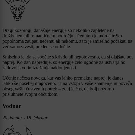
Dragi kozorogi, današnje energije so nekoliko zapletene na
družbenem ali romantičnem področju. Trenutno je morda težko
popolnoma zaupati nečemu ali nekomu, zato je smiselno počakati na
več samozavesti, preden se odločite.
Smiselno je, da se soočite s krivdo ali negotovostjo, da si olajšate pot
naprej. Ko dan napreduje, so energije zelo ugodne za ustvarjalno
zadovoljstvo in izražanje naklonjenosti.
Učenje nečesa novega, kar vas lahko premakne naprej, je danes
lahko še posebej dragoceno. Luna vstopi v vaše znamenje in poveča
obseg vaših čustvenih potreb – zdaj je čas, da bolj pozorno
prisluhnete svojim občutkom.
Vodnar
20. januar - 18. februar