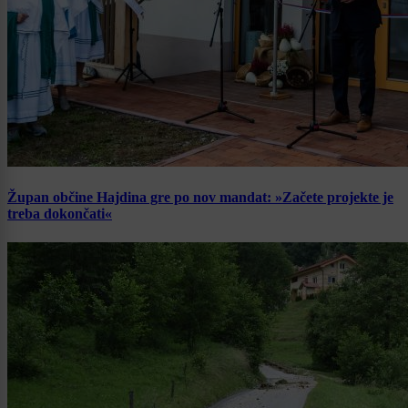
Župan občine Hajdina gre po nov mandat: »Začete projekte je
treba dokončati«