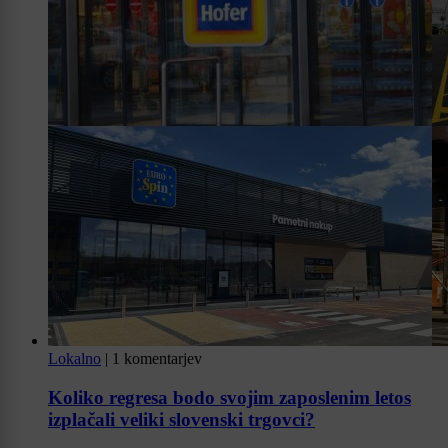
Lokalno
|
1 komentarjev
Koliko regresa bodo svojim zaposlenim letos
izplačali veliki slovenski trgovci?