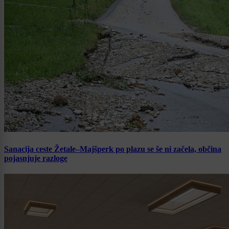
Sanacija ceste Žetale–Majšperk po plazu se še ni začela, občina
pojasnjuje razloge