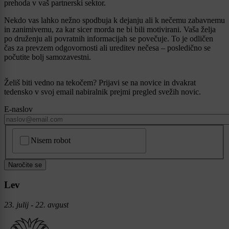
prehoda v vaš partnerski sektor.
Nekdo vas lahko nežno spodbuja k dejanju ali k nečemu zabavnemu
in zanimivemu, za kar sicer morda ne bi bili motivirani. Vaša želja
po druženju ali povratnih informacijah se povečuje. To je odličen
čas za prevzem odgovornosti ali ureditev nečesa – posledično se
počutite bolj samozavestni.
Želiš biti vedno na tekočem? Prijavi se na novice in dvakrat
tedensko v svoj email nabiralnik prejmi pregled svežih novic.
E-naslov
CAPTCHA
Nisem robot
Naročite se
Lev
23. julij - 22. avgust