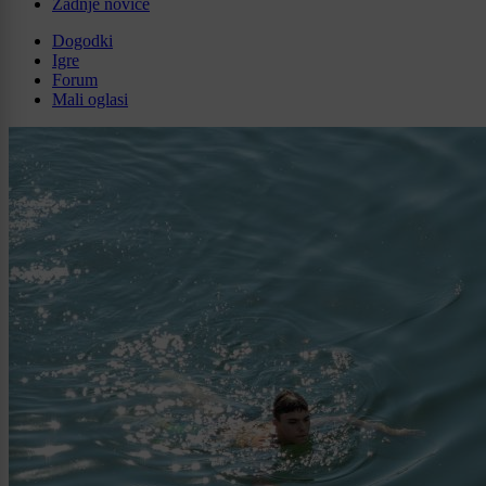
Zadnje novice
Dogodki
Igre
Forum
Mali oglasi