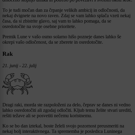
To je tudi močan dan za črpanje velikih ambicij in odločnosti, da
nekaj dvignete na novo raven. Zdaj se vam lahko splača vzeti nekaj
časa, da si zbistrite glavo, saj vam to lahko pomaga, da se
osredotočite na svoje osebne prioritete.
Premik Lune v vašo osmo solarno hišo pozneje danes lahko še
okrepi vašo odločenost, da se zberete in osredotočite.
Rak
21. junij - 22. julij
Dragi raki, morda ste razpoloženi za delo, čeprav se danes ni vedno
lahko osredotočiti ali zgodaj odločiti. Kljub temu želite stvari urediti,
rešiti težave ali se posvetiti nečemu koristnemu.
Ko se bo dan iztekal, boste želeli svojo pozornost preusmeriti na
nekaj bolj interaktivnega. Ta sprememba je posledica Luninega