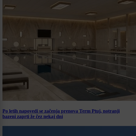
Po letih napovedi se začenja prenova Term Ptuj, notranji
bazeni zaprti že čez nekaj dni