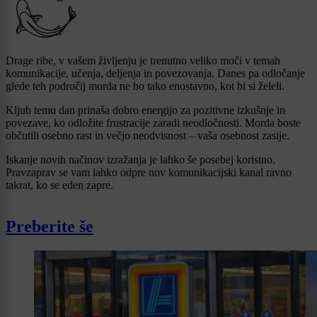
Drage ribe, v vašem življenju je trenutno veliko moči v temah
komunikacije, učenja, deljenja in povezovanja. Danes pa odločanje
glede teh področij morda ne bo tako enostavno, kot bi si želeli.
Kljub temu dan prinaša dobro energijo za pozitivne izkušnje in
povezave, ko odložite frustracije zaradi neodločnosti. Morda boste
občutili osebno rast in večjo neodvisnost – vaša osebnost zasije.
Iskanje novih načinov izražanja je lahko še posebej koristno.
Pravzaprav se vam lahko odpre nov komunikacijski kanal ravno
takrat, ko se eden zapre.
Preberite še