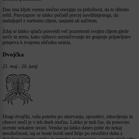
Dan ima kljub vsemu močno energijo za priložnost, da to dilemo
rešiš. Pravzaprav se lahko počutiš precej navdihnjenega, da
nadaljuješ z osebnim ciljem, sanjami ali načrtom.
Zdaj se lahko splača posvetiti več pozornosti svojim ciljem glede
sreče in temu, kako njihovo uresničevanje ter grajenje prijateljstev
prispeva k tvojemu občutku smisla.
Dvojčka
21. maj - 20. junij
Dragi dvojčki, vaša potreba po okrevanju, sprostitvi, zdravljenju in
obnovi moči je v teh dneh močna. Lahko je tudi čas, da ponovno
ocenite nekatere stvari. Vendar pa lahko danes pride do nekaj
neodločnosti, saj se boste borili med željo po osvežitvi duha z
določeno stopnjo umika in potrebo po povezavi s svetom okoli sebe.