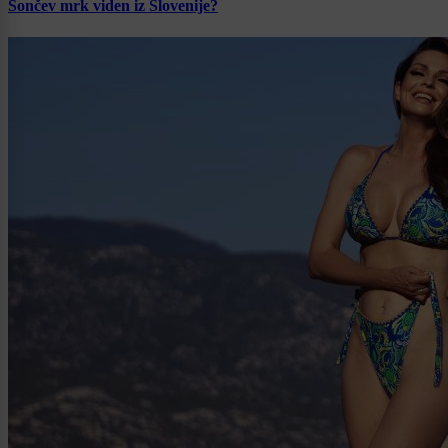
Sončev mrk viden iz Slovenije?