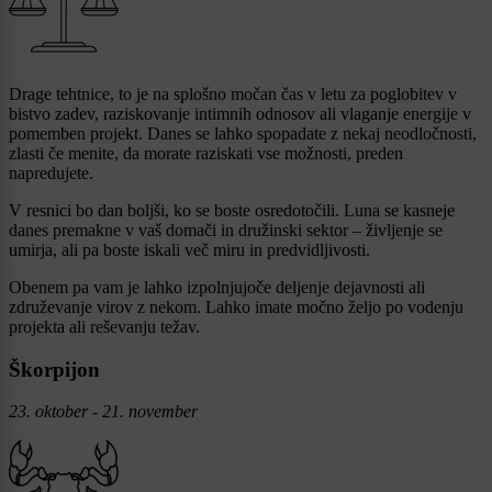
Drage tehtnice, to je na splošno močan čas v letu za poglobitev v
bistvo zadev, raziskovanje intimnih odnosov ali vlaganje energije v
pomemben projekt. Danes se lahko spopadate z nekaj neodločnosti,
zlasti če menite, da morate raziskati vse možnosti, preden
napredujete.
V resnici bo dan boljši, ko se boste osredotočili. Luna se kasneje
danes premakne v vaš domači in družinski sektor – življenje se
umirja, ali pa boste iskali več miru in predvidljivosti.
Obenem pa vam je lahko izpolnjujoče deljenje dejavnosti ali
združevanje virov z nekom. Lahko imate močno željo po vodenju
projekta ali reševanju težav.
Škorpijon
23. oktober - 21. november