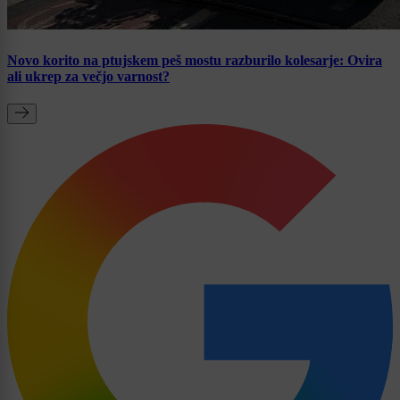
Novo korito na ptujskem peš mostu razburilo kolesarje: Ovira
ali ukrep za večjo varnost?