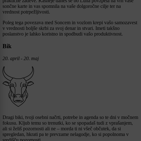
praktične zadeve. Kasneje danes se bo Luna povzpela na vrh vaše
sončne karte in vas spomnila na vaše dolgoročne cilje ter na
vrednost potrpežljivosti.
Poleg tega povezava med Soncem in vozlom krepi vašo samozavest
v vrednosti boljše skrbi za svoj denar in stvari. Imeti takšno
poslanstvo je lahko koristno in spodbudi vašo produktivnost.
Bik
20. april - 20. maj
Dragi biki, tvoji osebni načrti, potrebe in agenda so te dni v močnem
fokusu. Kljub temu so trenutki, ko se spopadaš tudi z vprašanjem,
ali si želiš pozornosti ali ne – morda ti ni všeč občutek, da si
spregledan, hkrati pa te prevzame nelagodje, ko si popolnoma v
središču pozornosti.