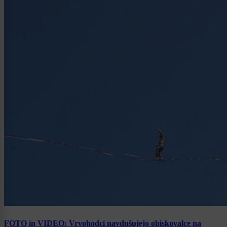
FOTO in VIDEO: Vrvohodci navdušujejo obiskovalce na