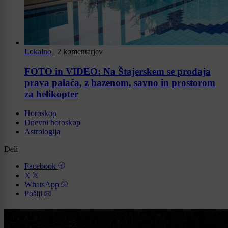
Lokalno
|
2 komentarjev
FOTO in VIDEO: Na Štajerskem se prodaja
prava palača, z bazenom, savno in prostorom
za helikopter
Horoskop
Dnevni horoskop
Astrologija
Deli
Facebook
X
WhatsApp
Pošlji