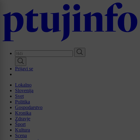
Skip
to
main
content
Prijavi se
Lokalno
Slovenija
Svet
Politika
Gospodarstvo
Kronika
Zdravje
Šport
Kultura
Scena