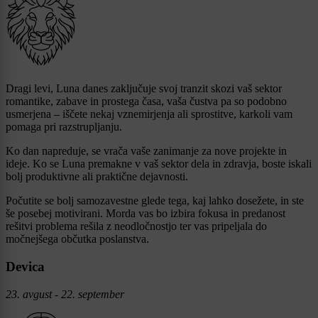
Dragi levi, Luna danes zaključuje svoj tranzit skozi vaš sektor
romantike, zabave in prostega časa, vaša čustva pa so podobno
usmerjena – iščete nekaj vznemirjenja ali sprostitve, karkoli vam
pomaga pri razstrupljanju.
Ko dan napreduje, se vrača vaše zanimanje za nove projekte in
ideje. Ko se Luna premakne v vaš sektor dela in zdravja, boste iskali
bolj produktivne ali praktične dejavnosti.
Počutite se bolj samozavestne glede tega, kaj lahko dosežete, in ste
še posebej motivirani. Morda vas bo izbira fokusa in predanost
rešitvi problema rešila z neodločnostjo ter vas pripeljala do
močnejšega občutka poslanstva.
Devica
23. avgust - 22. september