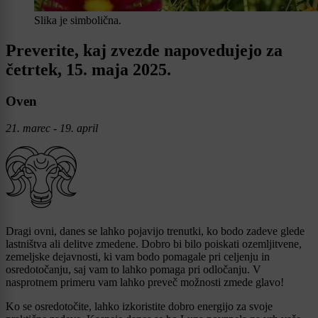
Slika je simbolična.
Preverite, kaj zvezde napovedujejo za
četrtek, 15. maja 2025.
Oven
21. marec - 19. april
Dragi ovni, danes se lahko pojavijo trenutki, ko bodo zadeve glede
lastništva ali delitve zmedene. Dobro bi bilo poiskati ozemljitvene,
zemeljske dejavnosti, ki vam bodo pomagale pri celjenju in
osredotočanju, saj vam to lahko pomaga pri odločanju. V
nasprotnem primeru vam lahko preveč možnosti zmede glavo!
Ko se osredotočite, lahko izkoristite dobro energijo za svoje