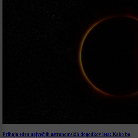
Prihaja eden največjih astronomskih dogodkov leta: Kako bo