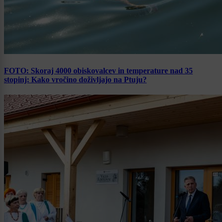
FOTO: Skoraj 4000 obiskovalcev in temperature nad 35
stopinj: Kako vročino doživljajo na Ptuju?