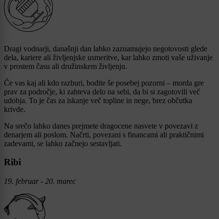
Dragi vodnarji, današnji dan lahko zaznamujejo negotovosti glede
dela, kariere ali življenjske usmeritve, kar lahko zmoti vaše uživanje
v prostem času ali družinskem življenju.
Če vas kaj ali kdo razburi, bodite še posebej pozorni – morda gre
prav za področje, ki zahteva delo na sebi, da bi si zagotovili več
udobja. To je čas za iskanje več topline in nege, brez občutka
krivde.
Na srečo lahko danes prejmete dragocene nasvete v povezavi z
denarjem ali poslom. Načrti, povezani s financami ali praktičnimi
zadevami, se lahko začnejo sestavljati.
Ribi
19. februar - 20. marec