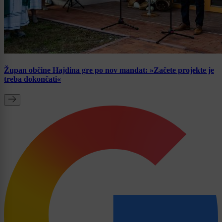
Župan občine Hajdina gre po nov mandat: »Začete projekte je
treba dokončati«