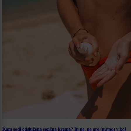
Kam sodi odslužena sončna krema? In ne, ne gre (nujno) v koš