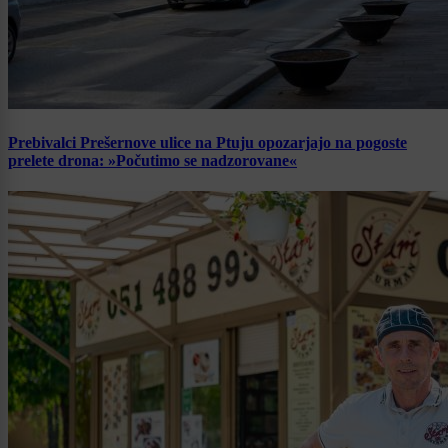
Prebivalci Prešernove ulice na Ptuju opozarjajo na pogoste
prelete drona: »Počutimo se nadzorovane«