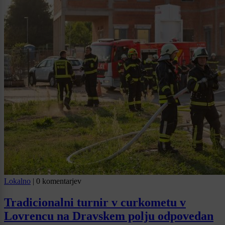
Lokalno
|
0 komentarjev
Tradicionalni turnir v curkometu v
Lovrencu na Dravskem polju odpovedan