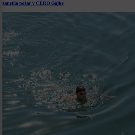
zanetila požar v CERO Gajke