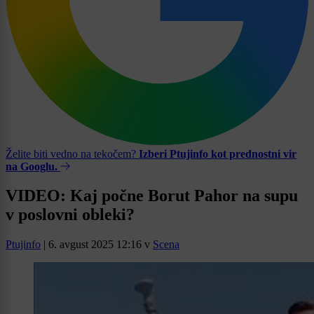
Želite biti vedno na tekočem?
Izberi Ptujinfo kot prednostni vir
na Googlu.
VIDEO: Kaj počne Borut Pahor na supu
v poslovni obleki?
Ptujinfo
|
6. avgust 2025 12:16
v
Scena