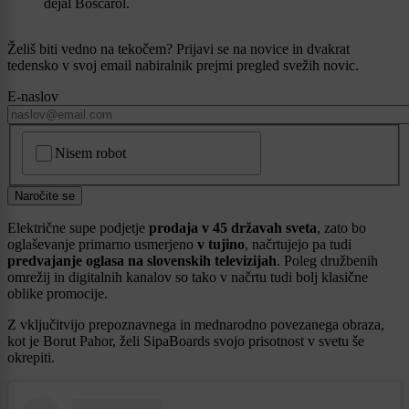
dejal Boscarol.
Želiš biti vedno na tekočem? Prijavi se na novice in dvakrat
tedensko v svoj email nabiralnik prejmi pregled svežih novic.
E-naslov
CAPTCHA
Nisem robot
Naročite se
Električne supe podjetje
prodaja v 45 državah sveta
, zato bo
oglaševanje primarno usmerjeno
v tujino
, načrtujejo pa tudi
predvajanje oglasa na slovenskih televizijah
. Poleg družbenih
omrežij in digitalnih kanalov so tako v načrtu tudi bolj klasične
oblike promocije.
Z vključitvijo prepoznavnega in mednarodno povezanega obraza,
kot je Borut Pahor, želi SipaBoards svojo prisotnost v svetu še
okrepiti.