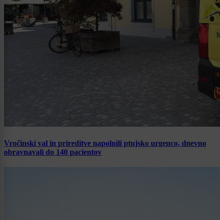
Vročinski val in prireditve napolnili ptujsko urgenco, dnevno
obravnavali do 140 pacientov