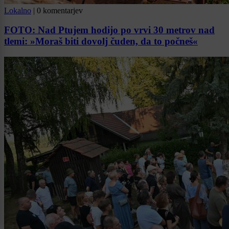
Lokalno
|
0 komentarjev
FOTO: Nad Ptujem hodijo po vrvi 30 metrov nad
tlemi: »Moraš biti dovolj čuden, da to počneš«