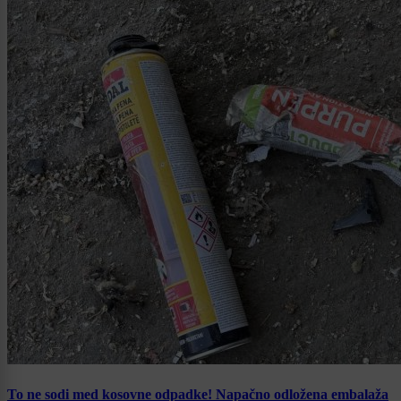
To ne sodi med kosovne odpadke! Napačno odložena embalaža