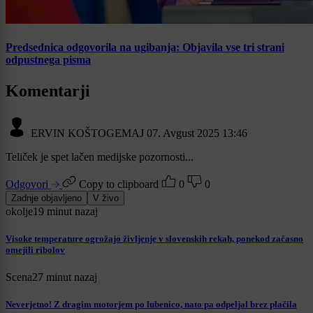
Predsednica odgovorila na ugibanja: Objavila vse tri strani
odpustnega pisma
Komentarji
ERVIN KOŠTOGEMAJ
07. Avgust 2025 13:46
Teliček je spet lačen medijske pozornosti...
Odgovori
Copy to clipboard
0
0
Zadnje objavljeno
V živo
okolje
19 minut nazaj
Visoke temperature ogrožajo življenje v slovenskih rekah, ponekod začasno
omejili ribolov
Scena
27 minut nazaj
Neverjetno! Z dragim motorjem po lubenico, nato pa odpeljal brez plačila