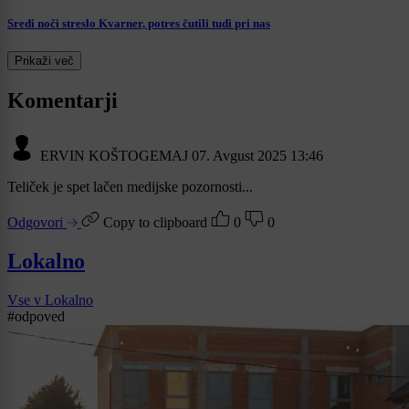
Sredi noči streslo Kvarner, potres čutili tudi pri nas
Prikaži več
Komentarji
ERVIN KOŠTOGEMAJ
07. Avgust 2025 13:46
Teliček je spet lačen medijske pozornosti...
Odgovori
Copy to clipboard
0
0
Lokalno
Vse v Lokalno
#odpoved