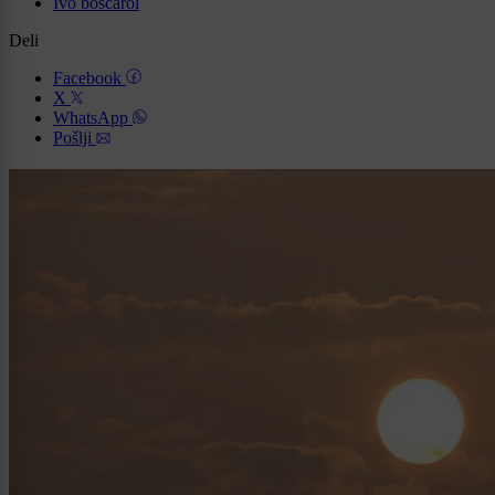
Ivo boscarol
Deli
Facebook
X
WhatsApp
Pošlji