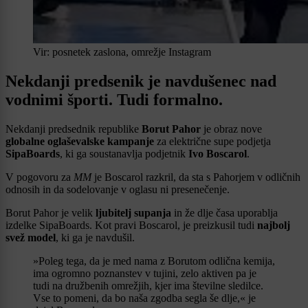
Vir: posnetek zaslona, omrežje Instagram
Nekdanji predsenik je navdušenec nad
vodnimi športi. Tudi formalno.
Nekdanji predsednik republike
Borut Pahor
je obraz nove
globalne oglaševalske kampanje
za električne supe podjetja
SipaBoards
, ki ga soustanavlja podjetnik
Ivo Boscarol
.
V pogovoru za
MM
je Boscarol razkril, da sta s Pahorjem v odličnih
odnosih in da sodelovanje v oglasu ni presenečenje.
Borut Pahor je velik
ljubitelj supanja
in že dlje časa uporablja
izdelke SipaBoards. Kot pravi Boscarol, je preizkusil tudi
najbolj
svež model
, ki ga je navdušil.
»Poleg tega, da je med nama z Borutom odlična kemija,
ima ogromno poznanstev v tujini, zelo aktiven pa je
tudi na družbenih omrežjih, kjer ima številne sledilce.
Vse to pomeni, da bo naša zgodba segla še dlje,« je