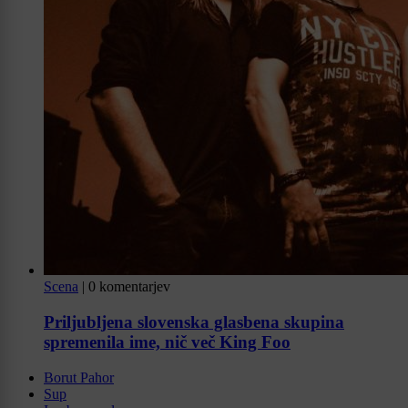
Scena
|
0 komentarjev
Priljubljena slovenska glasbena skupina
spremenila ime, nič več King Foo
Borut Pahor
Sup