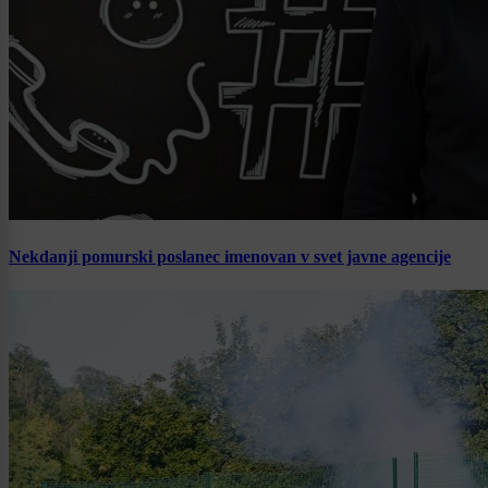
Nekdanji pomurski poslanec imenovan v svet javne agencije