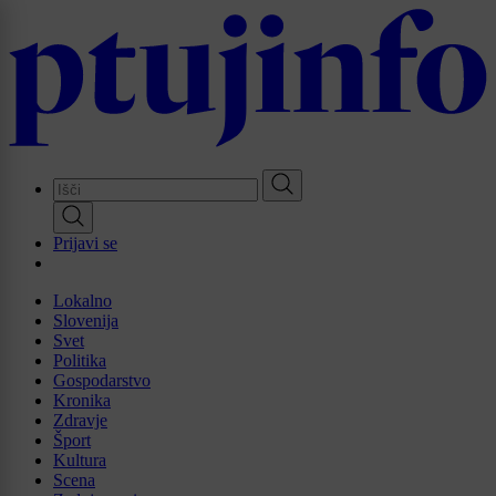
Skip
to
main
content
Prijavi se
Lokalno
Slovenija
Svet
Politika
Gospodarstvo
Kronika
Zdravje
Šport
Kultura
Scena