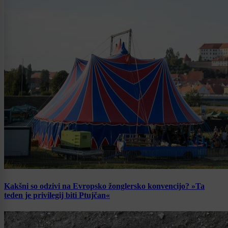
Kakšni so odzivi na Evropsko žonglersko konvencijo? »Ta
teden je privilegij biti Ptujčan«