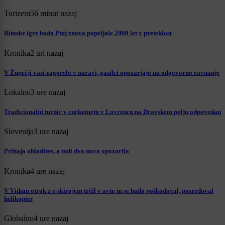
Turizem
56 minut nazaj
Rimske igre bodo Ptuj znova popeljale 2000 let v preteklost
Kronika
2 uri nazaj
V Župečji vasi zagorelo v naravi, gasilci opozarjajo na odgovorno ravnanje
Lokalno
3 ure nazaj
Tradicionalni turnir v curkometu v Lovrencu na Dravskem polju odpovedan
Slovenija
3 ure nazaj
Prihaja ohladitev, a tudi dva nova opozorila
Kronika
4 ure nazaj
V Vidmu otrok z e-skirojem trčil v avto in se hudo poškodoval, posredoval
helikopter
Globalno
4 ure nazaj