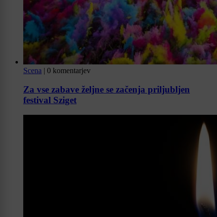
Scena
|
0 komentarjev
Za vse zabave željne se začenja priljubljen
festival Sziget