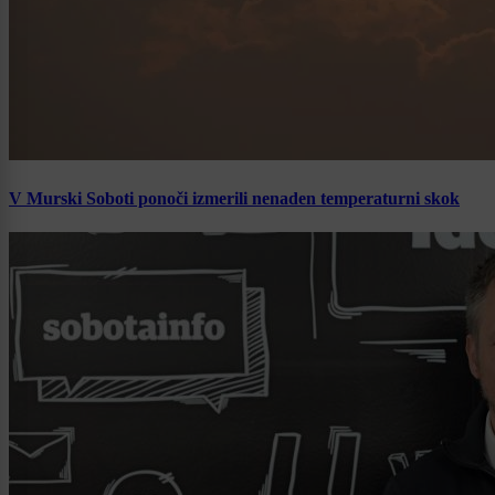
V Murski Soboti ponoči izmerili nenaden temperaturni skok