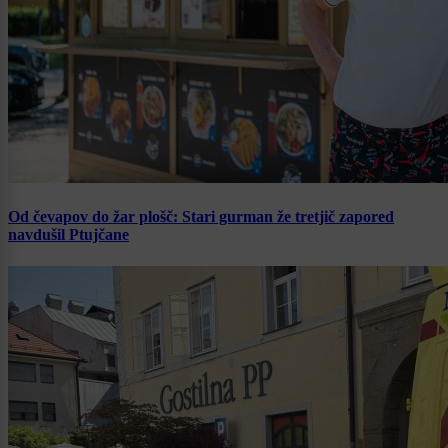
Od čevapov do žar plošč: Stari gurman že tretjič zapored
navdušil Ptujčane