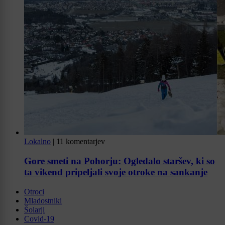
Lokalno
|
11 komentarjev
Gore smeti na Pohorju: Ogledalo staršev, ki so
ta vikend pripeljali svoje otroke na sankanje
Otroci
Mladostniki
Šolarji
Covid-19