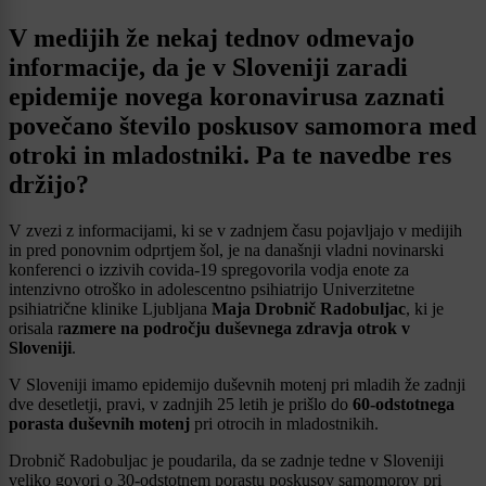
V medijih že nekaj tednov odmevajo
informacije, da je v Sloveniji zaradi
epidemije novega koronavirusa zaznati
povečano število poskusov samomora med
otroki in mladostniki. Pa te navedbe res
držijo?
V zvezi z informacijami, ki se v zadnjem času pojavljajo v medijih
in pred ponovnim odprtjem šol, je na današnji vladni novinarski
konferenci o izzivih covida-19 spregovorila vodja enote za
intenzivno otroško in adolescentno psihiatrijo Univerzitetne
psihiatrične klinike Ljubljana
Maja Drobnič Radobuljac
, ki je
orisala r
azmere na področju duševnega zdravja otrok v
Sloveniji
.
V Sloveniji imamo epidemijo duševnih motenj pri mladih že zadnji
dve desetletji, pravi, v zadnjih 25 letih je prišlo do
60-odstotnega
porasta duševnih motenj
pri otrocih in mladostnikih.
Drobnič Radobuljac je poudarila, da se zadnje tedne v Sloveniji
veliko govori o 30-odstotnem porastu poskusov samomorov pri