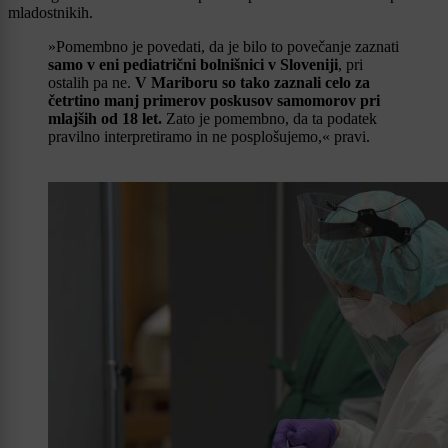
mladostnikih.
»Pomembno je povedati, da je bilo to povečanje zaznati
samo v eni pediatrični bolnišnici v Sloveniji
, pri
ostalih pa ne.
V Mariboru so tako zaznali celo za
četrtino manj primerov poskusov samomorov pri
mlajših od 18 let.
Zato je pomembno, da ta podatek
pravilno interpretiramo in ne posplošujemo,« pravi.