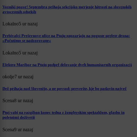
Vozniki pozor! Septembra prihaja sekcijsko merjenje hitrosti na slovenskih
avtocestnih odsekih
Lokalno
5 ur nazaj
Prebivalci Prešernove ulice na Ptuju opozarjajo na pogoste prelete drona:
»Počutimo se nadzorovane«
Lokalno
5 ur nazaj
Elektro Maribor na Ptuju podprl delovanje dveh humanitarnih organizacij
okolje
7 ur nazaj
Dež prihaja nad Slovenijo, a ne povsod: preverite, kje bo padavin največ
Scena
8 ur nazaj
Ptuj vabi na razgiban konec tedna z žonglerskim spektaklom, glasbo in
poletnimi doživetji
Scena
9 ur nazaj