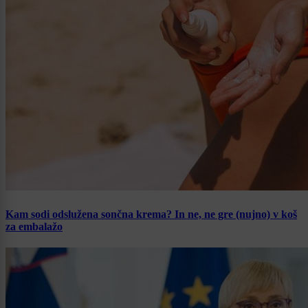
Kam sodi odslužena sončna krema? In ne, ne gre (nujno) v koš
za embalažo