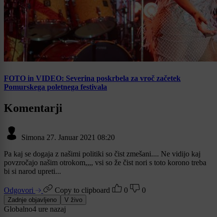
FOTO in VIDEO: Severina poskrbela za vroč začetek
Pomurskega poletnega festivala
Komentarji
Simona
27. Januar 2021 08:20
Pa kaj se dogaja z našimi politiki so čist zmešani.... Ne vidijo kaj
povzročajo našim otrokom,,,, vsi so že čist nori s toto korono treba
bi si narod upreti...
Odgovori
Copy to clipboard
0
0
Zadnje objavljeno
V živo
Globalno
4 ure nazaj