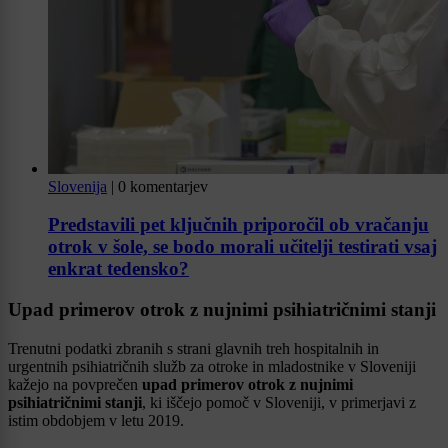
Slovenija
|
0 komentarjev
Predstavili pet ključnih priporočil ob vračanju
otrok v šole, se bodo morali učitelji testirati vsaj
enkrat tedensko?
Upad primerov otrok z nujnimi psihiatričnimi stanji
Trenutni podatki zbranih s strani glavnih treh hospitalnih in
urgentnih psihiatričnih služb za otroke in mladostnike v Sloveniji
kažejo na povprečen
upad primerov otrok z nujnimi
psihiatričnimi stanji
, ki iščejo pomoč v Sloveniji, v primerjavi z
istim obdobjem v letu 2019.