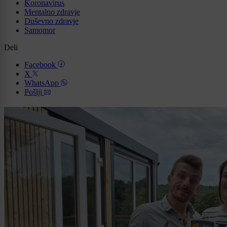
Koronavirus
Mentalno zdravje
Duševno zdravje
Samomor
Deli
Facebook
X
WhatsApp
Pošlji