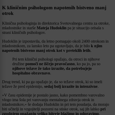
K kliničnim psihologom napotenih bistveno manj
otrok
Klinična psihologinja in direktorica Svetovalnega centra za otroke,
mladostnike in starše
Mateja Hudoklin
pa je situacijo orisala s
strani kliničnih psihologov.
Hudoklin je izpostavila, da letno pomagajo okoli 2400 otrokom in
mladostnikom, za lansko leto pa ugotavljajo, da je bilo
k njim
napotenih bistveno manj otrok kot v preteklih letih
.
Pri tem klinični psihologi opažajo, da otroci in njihove
družine
pomoči ne iščejo pravočasno
, ko pa jo, pa so
njihove težave že tako izrazite, da potrebujejo
hospitalno obravnavo
.
Drug trend, ki pa ga opažajo je, da so težave otrok, ki so imeli
težave že pred epidemijo,
sedaj bolj izrazite in intenzivne
.
»V času epidemije je postalo jasno, kako pomembno varovalno
vlogo ima šola pri varovanju mentalnega zdravja otrok in
mladostnikov,« še dodaja Hudoklin in pri tem poudarja, da morajo
biti učitelji in vzgojitelji pozorni na stiske otrok, saj jih lahko
pri
zgodnjem opažanju veliko hitreje blažimo in odpravimo
.