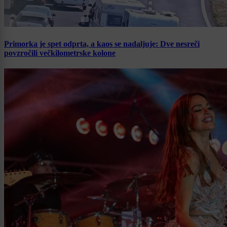
Primorka je spet odprta, a kaos se nadaljuje: Dve nesreči
povzročili večkilometrske kolone