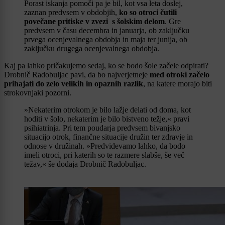
Porast iskanja pomoči pa je bil, kot vsa leta doslej,
zaznan predvsem v obdobjih,
ko so otroci čutili
povečane pritiske v zvezi s šolskim delom
. Gre
predvsem v času decembra in januarja, ob zaključku
prvega ocenjevalnega obdobja in maja ter junija, ob
zaključku drugega ocenjevalnega obdobja.
Kaj pa lahko pričakujemo sedaj, ko se bodo šole začele odpirati?
Drobnič Radobuljac pavi, da bo najverjetneje
med otroki začelo
prihajati do zelo velikih in opaznih razlik
, na katere morajo biti
strokovnjaki pozorni.
»Nekaterim otrokom je bilo lažje delati od doma, kot
hoditi v šolo, nekaterim je bilo bistveno težje,« pravi
psihiatrinja. Pri tem poudarja predvsem bivanjsko
situacijo otrok, finančne situacije družin ter zdravje in
odnose v družinah. »Predvidevamo lahko, da bodo
imeli otroci, pri katerih so te razmere slabše, še več
težav,« še dodaja Drobnič Radobuljac.