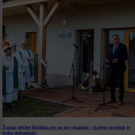
Župan občine Hajdina gre po nov mandat: »Začete projekte je
treba dokončati«