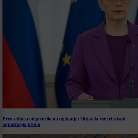
Predsednica odgovorila na ugibanja: Objavila vse tri strani
odpustnega pisma