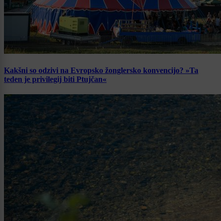
Kakšni so odzivi na Evropsko žonglersko konvencijo? »Ta
teden je privilegij biti Ptujčan«