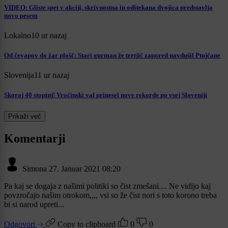
VIDEO: Gliste spet v akciji, skrivnostna in odštekana dvojica predstavlja
novo pesem
Lokalno
10 ur nazaj
Od čevapov do žar plošč: Stari gurman že tretjič zapored navdušil Ptujčane
Slovenija
11 ur nazaj
Skoraj 40 stopinj! Vročinski val prinesel nove rekorde po vsej Sloveniji
Prikaži več
Komentarji
Simona
27. Januar 2021 08:20
Pa kaj se dogaja z našimi politiki so čist zmešani.... Ne vidijo kaj
povzročajo našim otrokom,,,, vsi so že čist nori s toto korono treba
bi si narod upreti...
Odgovori
Copy to clipboard
0
0