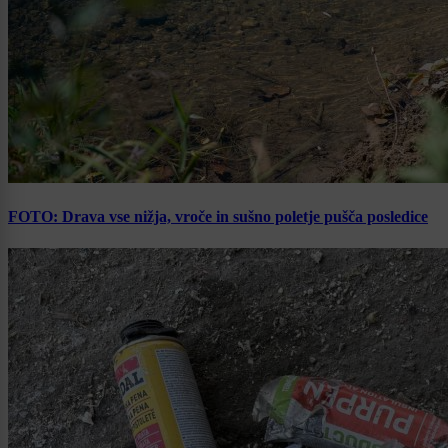
FOTO: Drava vse nižja, vroče in sušno poletje pušča posledice