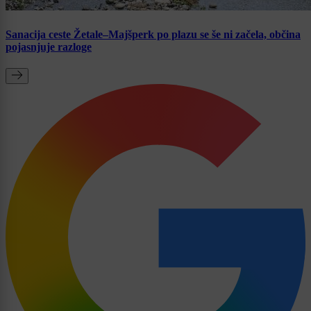
Sanacija ceste Žetale–Majšperk po plazu se še ni začela, občina
pojasnjuje razloge