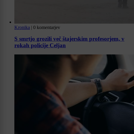
Kronika
|
0 komentarjev
S smrtjo grozili več štajerskim profesorjem, v
rokah policije Celjan