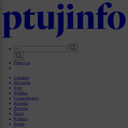
Skip
to
main
content
Prijavi se
Lokalno
Slovenija
Svet
Politika
Gospodarstvo
Kronika
Zdravje
Šport
Kultura
Scena