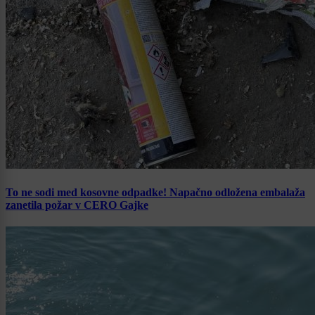
To ne sodi med kosovne odpadke! Napačno odložena embalaža
zanetila požar v CERO Gajke