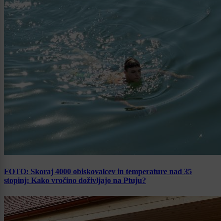
FOTO: Skoraj 4000 obiskovalcev in temperature nad 35
stopinj: Kako vročino doživljajo na Ptuju?