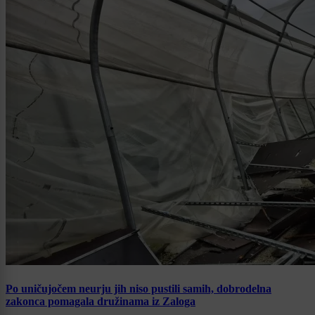
Po uničujočem neurju jih niso pustili samih, dobrodelna
zakonca pomagala družinama iz Zaloga