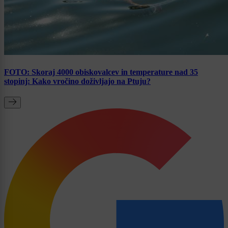
FOTO: Skoraj 4000 obiskovalcev in temperature nad 35
stopinj: Kako vročino doživljajo na Ptuju?