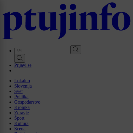
Skip
to
main
content
Prijavi se
Lokalno
Slovenija
Svet
Politika
Gospodarstvo
Kronika
Zdravje
Šport
Kultura
Scena