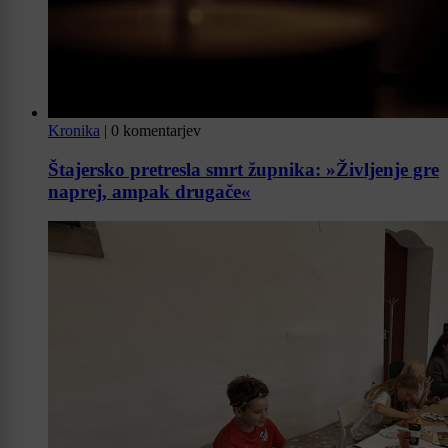
Kronika
|
0 komentarjev
Štajersko pretresla smrt župnika: »Življenje gre
naprej, ampak drugače«