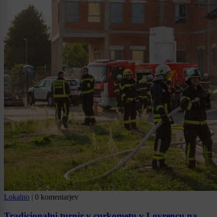
Lokalno
|
0 komentarjev
Tradicionalni turnir v curkometu v Lovrencu na