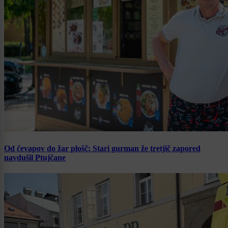
Od čevapov do žar plošč: Stari gurman že tretjič zapored
navdušil Ptujčane