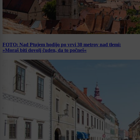
FOTO: Nad Ptujem hodijo po vrvi 30 metrov nad tlemi:
»Moraš biti dovolj čuden, da to počneš«