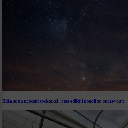
Bliža se na nebesni spektakel, letos odlični pogoji za opazovanje