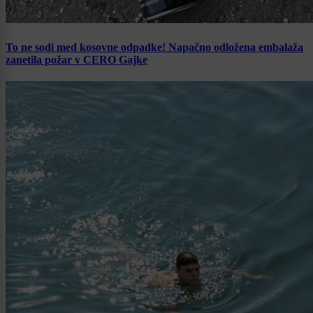
To ne sodi med kosovne odpadke! Napačno odložena embalaža
zanetila požar v CERO Gajke