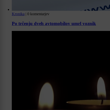
Kronika
|
0 komentarjev
Po trčenju dveh avtomobilov umrl voznik