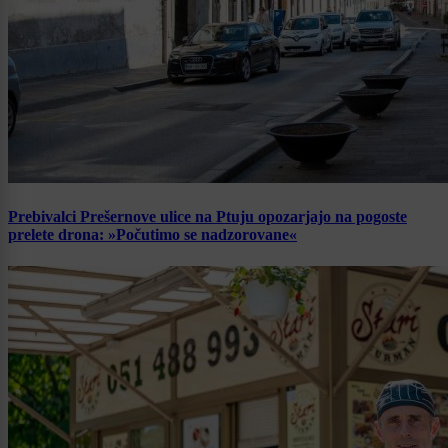
Prebivalci Prešernove ulice na Ptuju opozarjajo na pogoste
prelete drona: »Počutimo se nadzorovane«