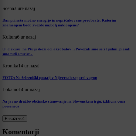
Scena
3 ure nazaj
Dan prinaša močno energijo in nepričakovane preobrate: Katerim
znamenjem bodo zvezde najbolj naklonjene?
Kultura
6 ur nazaj
O 'cirkusu' na Ptuju skozi oči akrobatov: »Povezali smo se z ljudmi, plesali
smo tudi s turisti«
Kronika
14 ur nazaj
FOTO: Na železniški postaji v Njivercah zagorel vagon
Lokalno
14 ur nazaj
Na javno dražbo občinsko stanovanje na Slovenskem trgu, izklicna cena
preseneča
Prikaži več
Komentarji