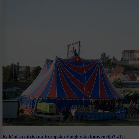
Kakšni so odzivi na Evropsko žonglersko konvencijo? »Ta