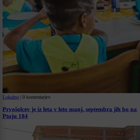
Lokalno
|
0 komentarjev
Prvošolcev je iz leta v leto manj, septembra jih bo na
Ptuju 184