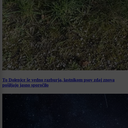
To Dolenjce še vedno razburja, lastnikom psov zdaj znova
pošiljajo jasno sporočilo