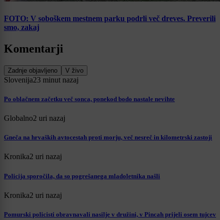
FOTO: V soboškem mestnem parku podrli več dreves. Preverili
smo, zakaj
Komentarji
Zadnje objavljeno
V živo
Slovenija
23 minut nazaj
Po oblačnem začetku več sonca, ponekod bodo nastale nevihte
Globalno
2 uri nazaj
Gneča na hrvaških avtocestah proti morju, več nesreč in kilometrski zastoji
Kronika
2 uri nazaj
Policija sporočila, da so pogrešanega mladoletnika našli
Kronika
2 uri nazaj
Pomurski policisti obravnavali nasilje v družini, v Pincah prijeli osem tujcev