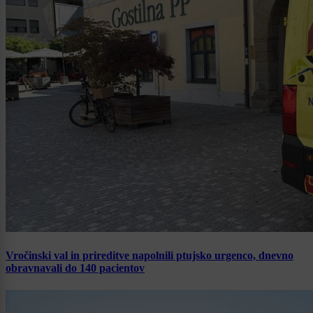
Vročinski val in prireditve napolnili ptujsko urgenco, dnevno
obravnavali do 140 pacientov