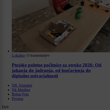
Lokalno
|
0 komentarjev
Ptujske poletne počitnice za otroke 2026: Od
jahanja do jadranja, od lončarjenja do
digitalne ustvarjalnosti
NK Aluminij
Nk Maribor
Behar Feta
Prestop
Deli