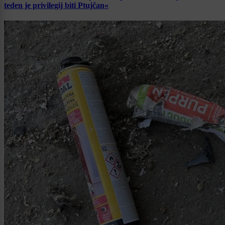
teden je privilegij biti Ptujčan«