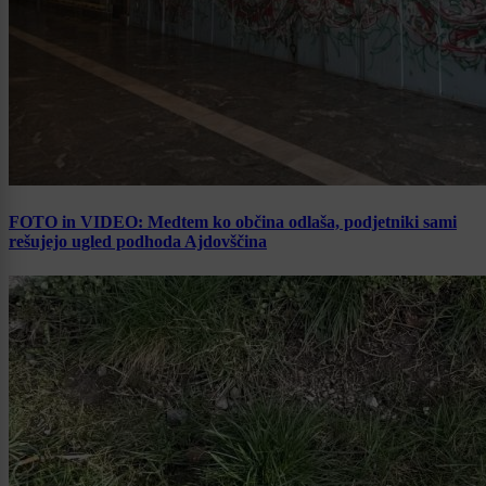
FOTO in VIDEO: Medtem ko občina odlaša, podjetniki sami
rešujejo ugled podhoda Ajdovščina