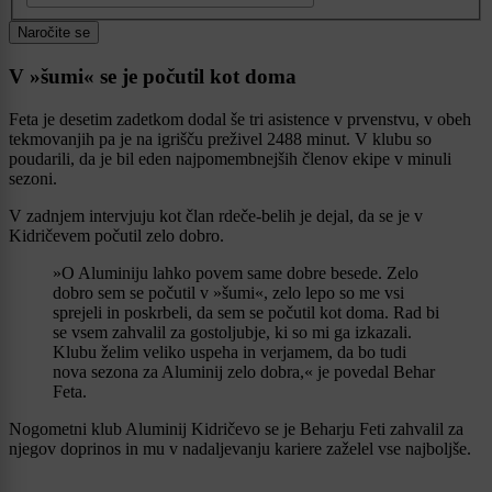
Naročite se
V »šumi« se je počutil kot doma
Feta je desetim zadetkom dodal še tri asistence v prvenstvu, v obeh
tekmovanjih pa je na igrišču preživel 2488 minut. V klubu so
poudarili, da je bil eden najpomembnejših členov ekipe v minuli
sezoni.
V zadnjem intervjuju kot član rdeče-belih je dejal, da se je v
Kidričevem počutil zelo dobro.
»O Aluminiju lahko povem same dobre besede. Zelo
dobro sem se počutil v »šumi«, zelo lepo so me vsi
sprejeli in poskrbeli, da sem se počutil kot doma. Rad bi
se vsem zahvalil za gostoljubje, ki so mi ga izkazali.
Klubu želim veliko uspeha in verjamem, da bo tudi
nova sezona za Aluminij zelo dobra,« je povedal Behar
Feta.
Nogometni klub Aluminij Kidričevo se je Beharju Feti zahvalil za
njegov doprinos in mu v nadaljevanju kariere zaželel vse najboljše.