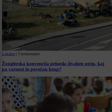
Lokalno
|
5 komentarjev
Žonglerska konvencija prinesla živahen utrip, kaj
pa varnost in povečan hrup?