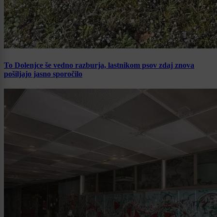
To Dolenjce še vedno razburja, lastnikom psov zdaj znova
pošiljajo jasno sporočilo