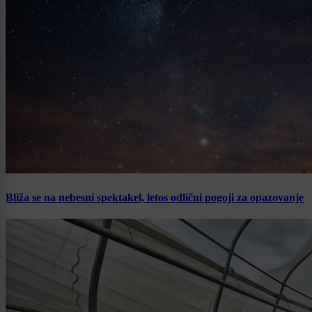
Bliža se na nebesni spektakel, letos odlični pogoji za opazovanje