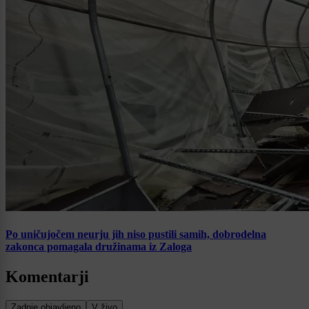
Po uničujočem neurju jih niso pustili samih, dobrodelna
zakonca pomagala družinama iz Zaloga
Komentarji
Zadnje objavljeno
V živo