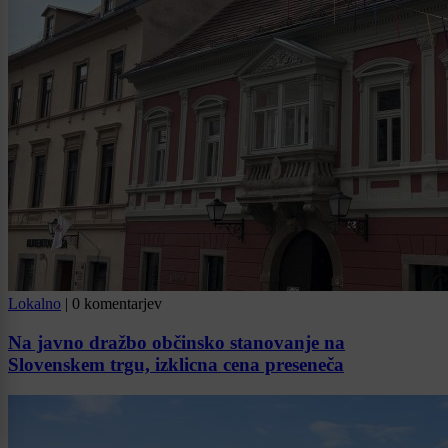
Lokalno
|
0 komentarjev
Na javno dražbo občinsko stanovanje na
Slovenskem trgu, izklicna cena preseneča