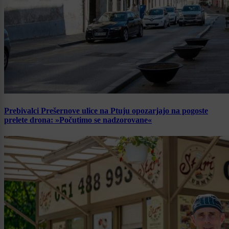
Prebivalci Prešernove ulice na Ptuju opozarjajo na pogoste
prelete drona: »Počutimo se nadzorovane«