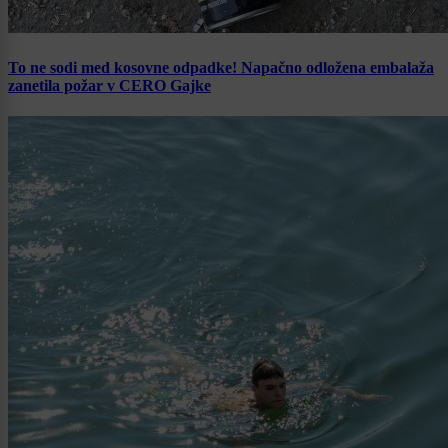
To ne sodi med kosovne odpadke! Napačno odložena embalaža
zanetila požar v CERO Gajke