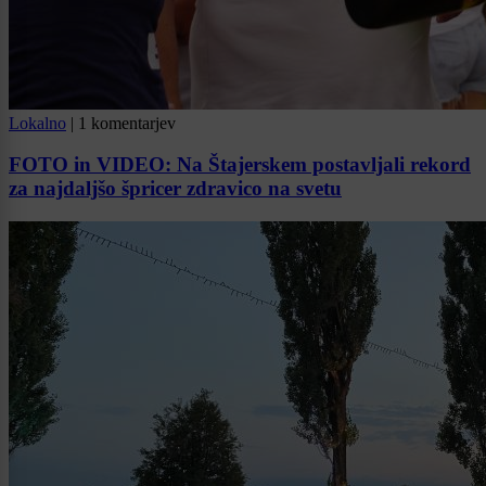
Lokalno
|
1 komentarjev
FOTO in VIDEO: Na Štajerskem postavljali rekord
za najdaljšo špricer zdravico na svetu