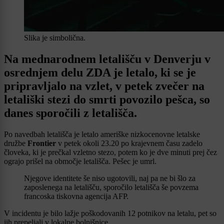
Slika je simbolična.
Na mednarodnem letališču v Denverju v
osrednjem delu ZDA je letalo, ki se je
pripravljalo na vzlet, v petek zvečer na
letališki stezi do smrti povozilo pešca, so
danes sporočili z letališča.
Po navedbah letališča je letalo ameriške nizkocenovne letalske
družbe
Frontier
v petek okoli 23.20 po krajevnem času zadelo
človeka, ki je prečkal vzletno stezo, potem ko je dve minuti prej čez
ograjo prišel na območje letališča. Pešec je umrl.
Njegove identitete še niso ugotovili, naj pa ne bi šlo za
zaposlenega na letališču, sporočilo letališča še povzema
francoska tiskovna agencija AFP.
V incidentu je bilo lažje poškodovanih 12 potnikov na letalu, pet so
jih prepeljali v lokalne bolnišnice.