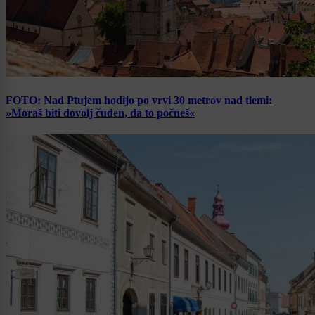
FOTO: Nad Ptujem hodijo po vrvi 30 metrov nad tlemi:
»Moraš biti dovolj čuden, da to počneš«