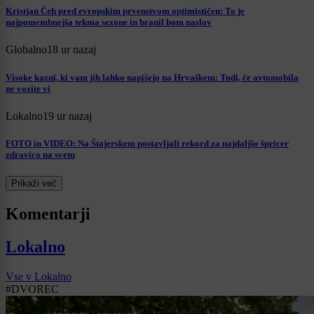
Kristjan Čeh pred evropskim prvenstvom optimističen: To je
najpomembnejša tekma sezone in branil bom naslov
Globalno
18 ur nazaj
Visoke kazni, ki vam jih lahko napišejo na Hrvaškem: Tudi, če avtomobila
ne vozite vi
Lokalno
19 ur nazaj
FOTO in VIDEO: Na Štajerskem postavljali rekord za najdaljšo špricer
zdravico na svetu
Prikaži več
Komentarji
Lokalno
Vse v Lokalno
#DVOREC