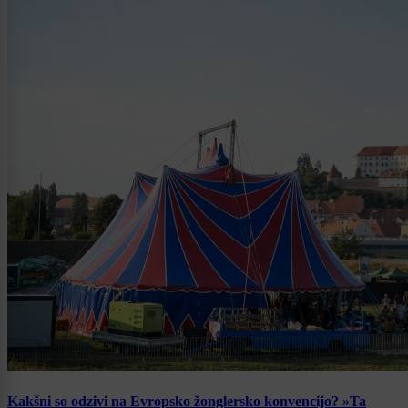
Kakšni so odzivi na Evropsko žonglersko konvencijo? »Ta