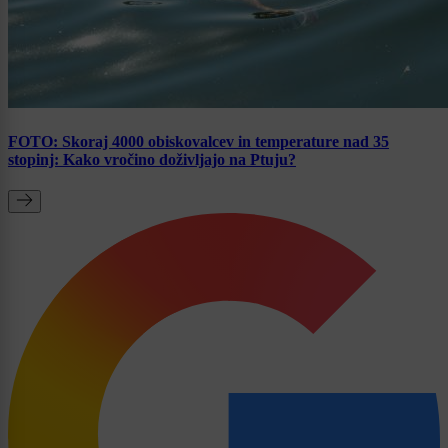
FOTO: Skoraj 4000 obiskovalcev in temperature nad 35
stopinj: Kako vročino doživljajo na Ptuju?