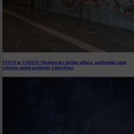
FOTO in VIDEO: Medtem ko občina odlaša, podjetniki sami
rešujejo ugled podhoda Ajdovščina