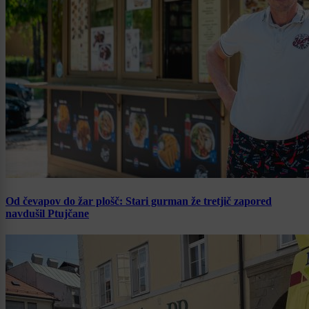
Od čevapov do žar plošč: Stari gurman že tretjič zapored
navdušil Ptujčane