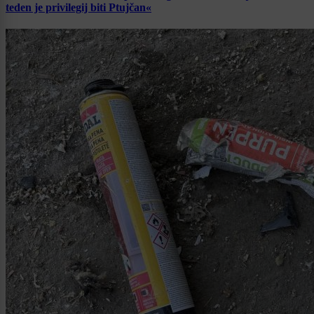
teden je privilegij biti Ptujčan«