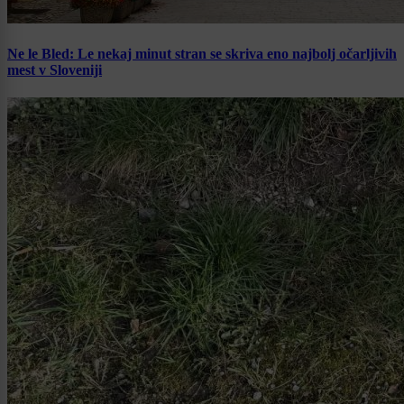
Ne le Bled: Le nekaj minut stran se skriva eno najbolj očarljivih
mest v Sloveniji