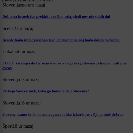
Slovenija
eno uro nazaj
Dež le za kratek čas prekinil vročino, zdaj sledi nov niz suhih dni
Scena
2 uri nazaj
Besede bodo imele posebno težo, ta znamenja naj bodo danes previdna
Lokalno
6 ur nazaj
FOTO: Za štajerski baročni dvorec z bogato zgodovino želijo pol milijona
evrov
Slovenija
13 ur nazaj
Prihaja Sončev mrk, kako ga bomo videli Slovenci?
Slovenija
16 ur nazaj
Slovenci, samo še do konca avgusta lahko izkoristite višjo pomoč države
Šport
18 ur nazaj