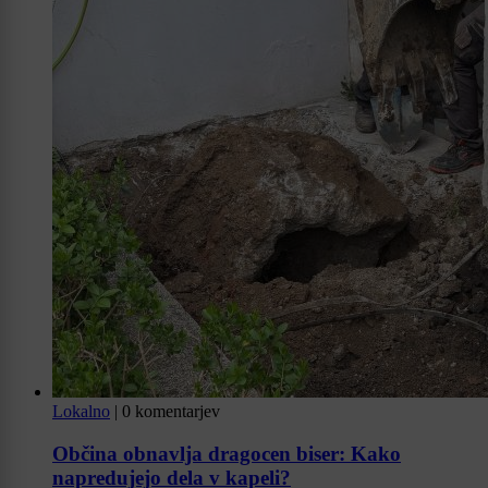
Lokalno
|
0 komentarjev
Občina obnavlja dragocen biser: Kako
napredujejo dela v kapeli?