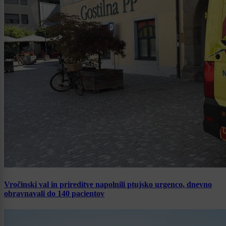
Vročinski val in prireditve napolnili ptujsko urgenco, dnevno
obravnavali do 140 pacientov