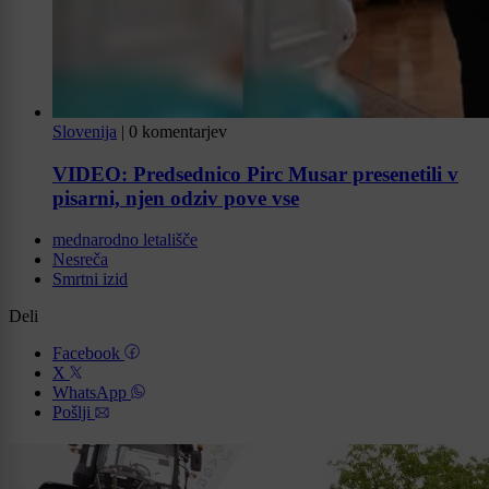
Slovenija
|
0 komentarjev
VIDEO: Predsednico Pirc Musar presenetili v
pisarni, njen odziv pove vse
mednarodno letališče
Nesreča
Smrtni izid
Deli
Facebook
X
WhatsApp
Pošlji