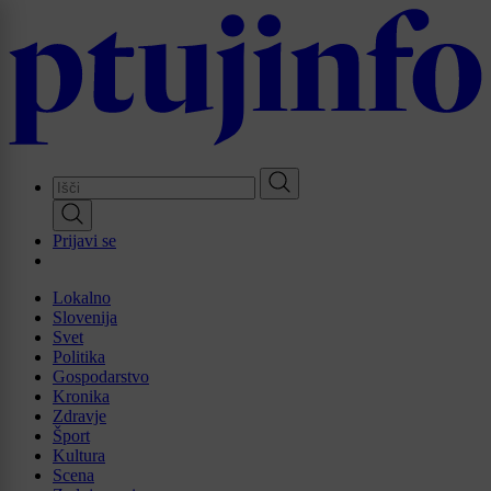
Skip
to
main
content
Prijavi se
Lokalno
Slovenija
Svet
Politika
Gospodarstvo
Kronika
Zdravje
Šport
Kultura
Scena