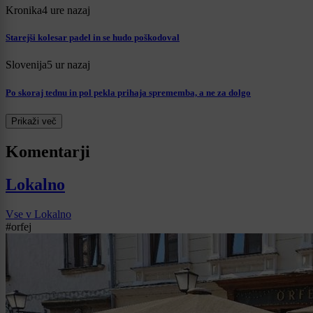
Kronika
4 ure nazaj
Starejši kolesar padel in se hudo poškodoval
Slovenija
5 ur nazaj
Po skoraj tednu in pol pekla prihaja sprememba, a ne za dolgo
Prikaži več
Komentarji
Lokalno
Vse v Lokalno
#orfej