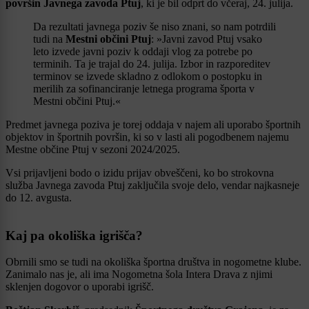
površin
Javnega zavoda Ptuj
, ki je bil odprt do včeraj, 24. julija.
Da rezultati javnega poziv še niso znani, so nam potrdili
tudi na
Mestni občini Ptuj
: »Javni zavod Ptuj vsako
leto izvede javni poziv k oddaji vlog za potrebe po
terminih. Ta je trajal do 24. julija. Izbor in razporeditev
terminov se izvede skladno z odlokom o postopku in
merilih za sofinanciranje letnega programa športa v
Mestni občini Ptuj.«
Predmet javnega poziva je torej oddaja v najem ali uporabo športnih
objektov in športnih površin, ki so v lasti ali pogodbenem najemu
Mestne občine Ptuj v sezoni 2024/2025.
Vsi prijavljeni bodo o izidu prijav obveščeni, ko bo strokovna
služba Javnega zavoda Ptuj zaključila svoje delo, vendar najkasneje
do 12. avgusta.
Kaj pa okoliška igrišča?
Obrnili smo se tudi na okoliška športna društva in nogometne klube.
Zanimalo nas je, ali ima Nogometna šola Intera Drava z njimi
sklenjen dogovor o uporabi igrišč.