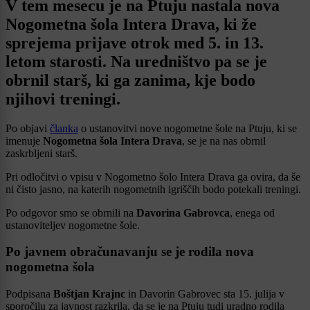
V tem mesecu je na Ptuju nastala nova
Nogometna šola Intera Drava, ki že
sprejema prijave otrok med 5. in 13.
letom starosti. Na uredništvo pa se je
obrnil starš, ki ga zanima, kje bodo
njihovi treningi.
Po objavi
članka
o ustanovitvi nove nogometne šole na Ptuju, ki se
imenuje
Nogometna šola Intera Drava
, se je na nas obrnil
zaskrbljeni starš.
Pri odločitvi o vpisu v Nogometno šolo Intera Drava ga ovira, da še
ni čisto jasno, na katerih nogometnih igriščih bodo potekali treningi.
Po odgovor smo se obrnili na
Davorina Gabrovca
, enega od
ustanoviteljev nogometne šole.
Po javnem obračunavanju se je rodila nova
nogometna šola
Podpisana
Boštjan Krajnc
in Davorin Gabrovec sta 15. julija v
sporočilu za javnost razkrila, da se je na Ptuju tudi uradno rodila