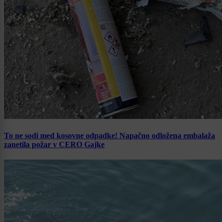
To ne sodi med kosovne odpadke! Napačno odložena embalaža
zanetila požar v CERO Gajke