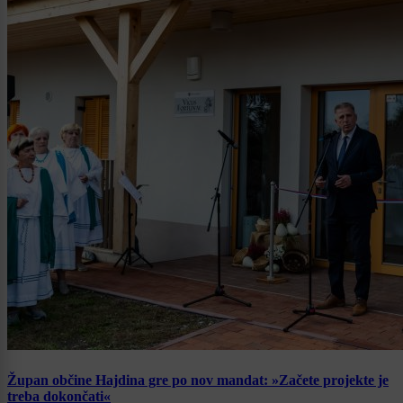
Župan občine Hajdina gre po nov mandat: »Začete projekte je
treba dokončati«