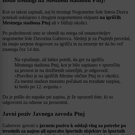
Bodo treningi na Mestnem stadionu Ptuj?
Kot so takrat zapisali, naj bi treningi Nogometne šole Intera Drava
potekali usklajeno z drugimi nogometnimi ekipami
na igriščih
Mestnega stadiona Ptuj
ali v bližnji okolici.
Po podrobnosti smo se obrnili na enega od ustanoviteljev
nogometne šole Davorina Gabrovca. Slednji je za
Ptujinfo
povedal,
da imajo urejene dogovore za igrišča in za trenerje ter da bo več
znanega čez 14 dni.
Na vprašanje, ali lahko potrdi, da gre za igrišča
Mestnega stadiona Ptuj, kot je bilo zapisano v sporočilu
za javnost in na družbenih omrežjih, je odgovoril:
»Pravilno je na igriščih Mestne občine Ptuj in v okolici.
Za mestni stadion moramo počakati na rezultate razpisa,
ki bodo po 12. avgustu.«
Da je prišlo do napake pri zapisu, je že opozoril tiste, ki so
odgovorni za odnose za javnostmi.
Javni poziv Javnega zavoda Ptuj
Gabrovec govori o
javnem pozivu k oddaji vlog za potrebe po
terminih za najem ali uporabo športnih objektov in športnih