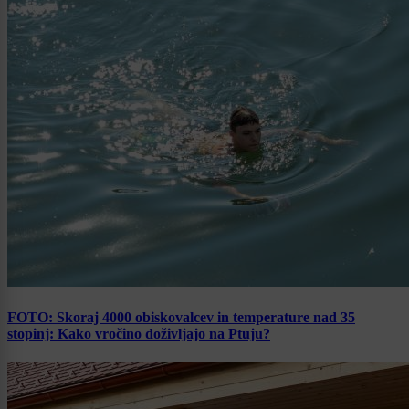
FOTO: Skoraj 4000 obiskovalcev in temperature nad 35
stopinj: Kako vročino doživljajo na Ptuju?