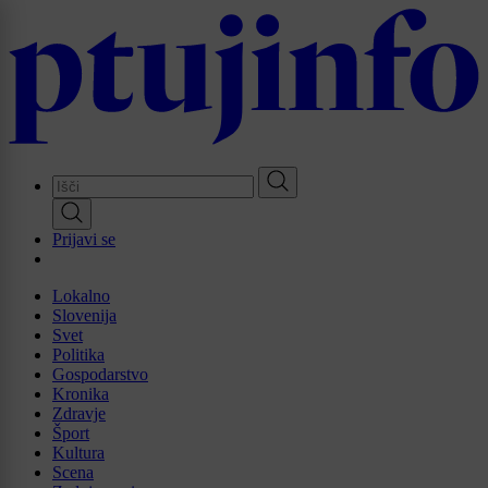
Skip
to
main
content
Prijavi se
Lokalno
Slovenija
Svet
Politika
Gospodarstvo
Kronika
Zdravje
Šport
Kultura
Scena