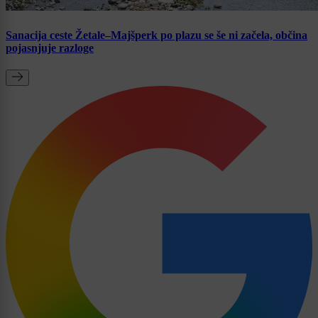
Sanacija ceste Žetale–Majšperk po plazu se še ni začela, občina
pojasnjuje razloge