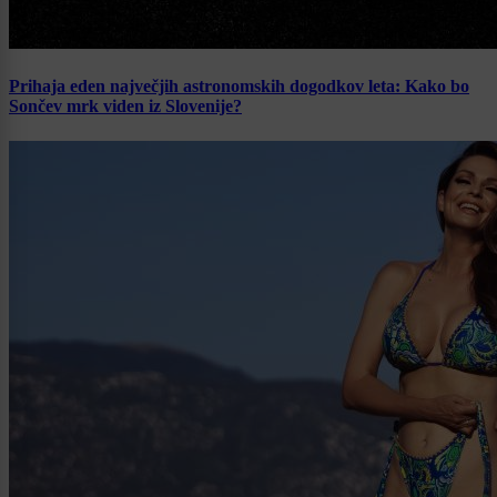
Prihaja eden največjih astronomskih dogodkov leta: Kako bo
Sončev mrk viden iz Slovenije?