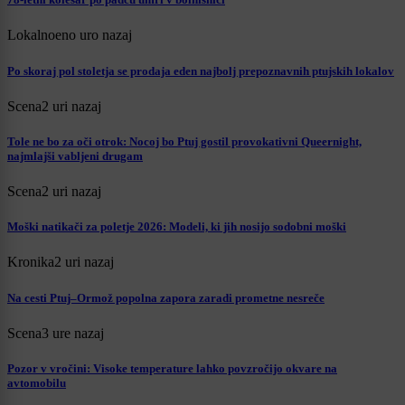
Lokalno
eno uro nazaj
Po skoraj pol stoletja se prodaja eden najbolj prepoznavnih ptujskih lokalov
Scena
2 uri nazaj
Tole ne bo za oči otrok: Nocoj bo Ptuj gostil provokativni Queernight,
najmlajši vabljeni drugam
Scena
2 uri nazaj
Moški natikači za poletje 2026: Modeli, ki jih nosijo sodobni moški
Kronika
2 uri nazaj
Na cesti Ptuj–Ormož popolna zapora zaradi prometne nesreče
Scena
3 ure nazaj
Pozor v vročini: Visoke temperature lahko povzročijo okvare na
avtomobilu