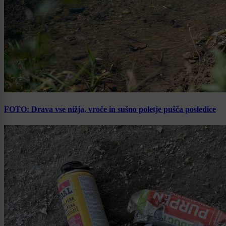
FOTO: Drava vse nižja, vroče in sušno poletje pušča posledice