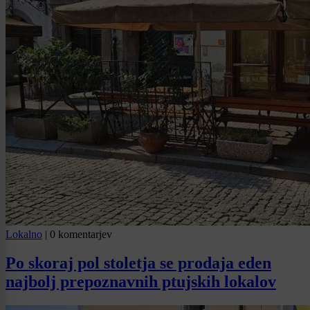
Lokalno
|
0 komentarjev
Po skoraj pol stoletja se prodaja eden
najbolj prepoznavnih ptujskih lokalov