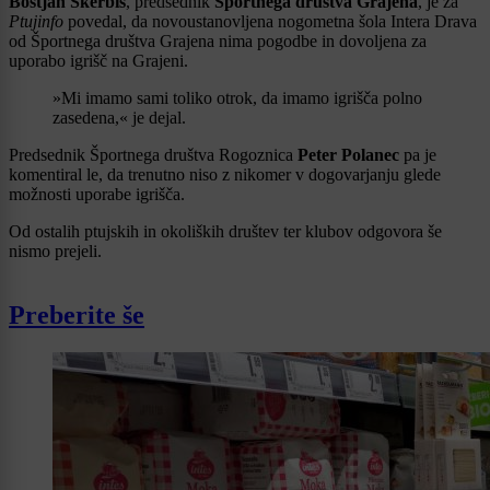
Boštjan Skerbiš
, predsednik
Športnega društva Grajena
, je za
Ptujinfo
povedal, da novoustanovljena nogometna šola Intera Drava
od Športnega društva Grajena nima pogodbe in dovoljena za
uporabo igrišč na Grajeni.
»Mi imamo sami toliko otrok, da imamo igrišča polno
zasedena,« je dejal.
Predsednik Športnega društva Rogoznica
Peter Polanec
pa je
komentiral le, da trenutno niso z nikomer v dogovarjanju glede
možnosti uporabe igrišča.
Od ostalih ptujskih in okoliških društev ter klubov odgovora še
nismo prejeli.
Preberite še