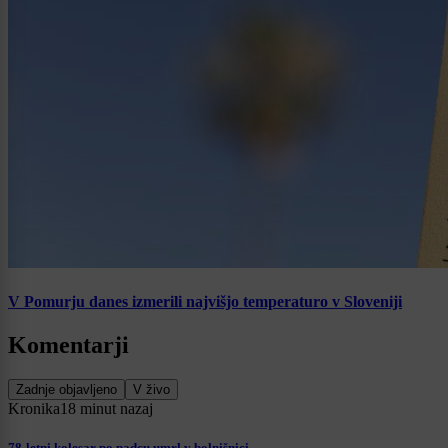
V Pomurju danes izmerili najvišjo temperaturo v Sloveniji
Komentarji
Zadnje objavljeno
V živo
Kronika
18 minut nazaj
78-letni kolesar po padcu umrl v bolnišnici