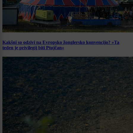
Kakšni so odzivi na Evropsko žonglersko konvencijo? »Ta
teden je privilegij biti Ptujčan«