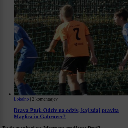
Lokalno
|
2 komentarjev
Drava Ptuj: Odziv na odziv, kaj zdaj pravita
Maglica in Gabrovec?