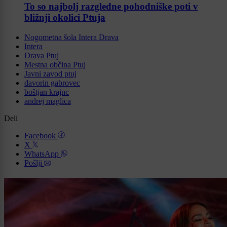
To so najbolj razgledne pohodniške poti v
bližnji okolici Ptuja
Nogometna šola Intera Drava
Intera
Drava Ptuj
Mestna občina Ptuj
Javni zavod ptuj
davorin gabrovec
boštjan krajnc
andrej maglica
Deli
Facebook
X
WhatsApp
Pošlji