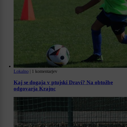
Lokalno
|
1 komentarjev
Kaj se dogaja v ptujski Dravi? Na obtožbe
odgovarja Krajnc