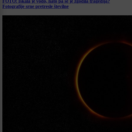
FOTO: Iskala je vodo, nato pa se je zgodila tragedija?
Fotografije srne pretresle številne