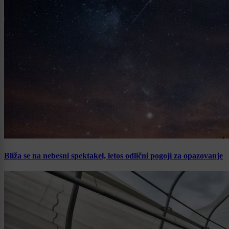
Bliža se na nebesni spektakel, letos odlični pogoji za opazovanje