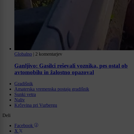
Globalno
|
2 komentarjev
Ganljivo: Gasilci reševali voznika, pes ostal ob
avtomobilu in žalostno opazoval
Gradišnik
Amaterska vremenska postaja gradišnik
Sunki vetra
Naliv
Krčevina pri Vurbergu
Deli
Facebook
X