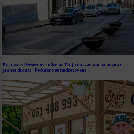
Prebivalci Prešernove ulice na Ptuju opozarjajo na pogoste
prelete drona: »Počutimo se nadzorovane«