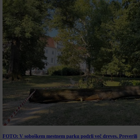
FOTO: V soboškem mestnem parku podrli več dreves. Preverili