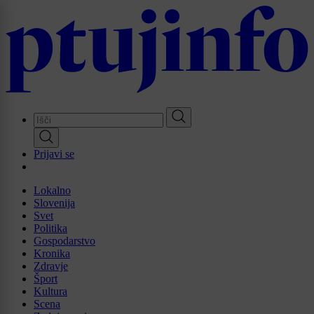
Skip
to
main
content
Prijavi se
Lokalno
Slovenija
Svet
Politika
Gospodarstvo
Kronika
Zdravje
Šport
Kultura
Scena