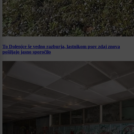
To Dolenjce še vedno razburja, lastnikom psov zdaj znova
pošiljajo jasno sporočilo