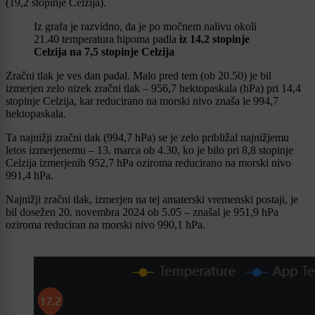
(19,2 stopinje Celzija).
Iz grafa je razvidno, da je po močnem nalivu okoli
21.40 temperatura hipoma padla
iz 14,2 stopinje
Celzija na 7,5 stopinje Celzija
Zračni tlak je ves dan padal. Malo pred tem (ob 20.50) je bil
izmerjen zelo nizek zračni tlak – 956,7 hektopaskala (hPa) pri 14,4
stopinje Celzija, kar reducirano na morski nivo znaša le 994,7
hektopaskala.
Ta najnižji zračni tlak (994,7 hPa) se je zelo približal najnižjemu
letos izmerjenemu – 13. marca ob 4.30, ko je bilo pri 8,8 stopinje
Celzija izmerjenih 952,7 hPa oziroma reducirano na morski nivo
991,4 hPa.
Najnižji zračni tlak, izmerjen na tej amaterski vremenski postaji, je
bil dosežen 20. novembra 2024 ob 5.05 – znašal je 951,9 hPa
oziroma reduciran na morski nivo 990,1 hPa.