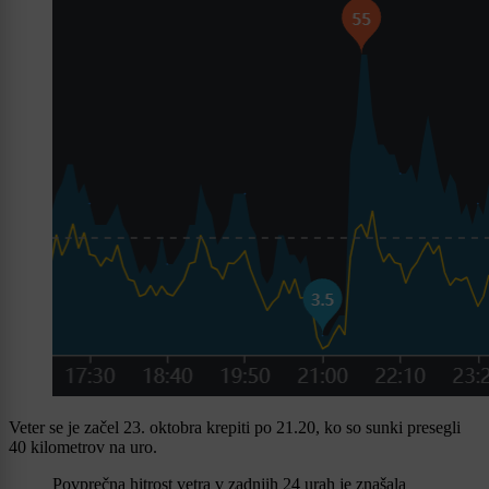
Veter se je začel 23. oktobra krepiti po 21.20, ko so sunki presegli
40 kilometrov na uro.
Povprečna hitrost vetra v zadnjih 24 urah je znašala