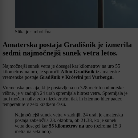
Slika je simbolična.
Amaterska postaja Gradišnik je izmerila
sedmi najmočnejši sunek vetra letos.
Najmočnejši sunek vetra je dosegel kar kilometrov na uro 55
kilometrov na uro, je sporočil
Albin Gradišnik
iz amaterske
vremenske postaje
Gradišnik v Krčevini pri Vurbergu.
Vremenska postaja, ki je postavljena na 328 metrih nadmorske
višine, je v zadnjih 24 urah spremljala hitrost vetra. Spremljala je
tudi močan naliv, zelo nizek zračni tlak in izjemno hiter padec
temperature v zelo kratkem času.
Najmočnejši sunek vetra v zadnjih 24 urah je amaterska
postaja zabeležila 23. oktobra, ob 21.38, ko je sunek
vetra dosegel kar
55 kilometrov na uro
(oziroma 15,3
metra na sekundo).