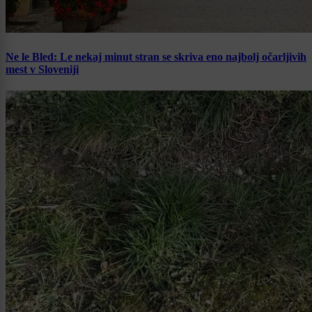
Ne le Bled: Le nekaj minut stran se skriva eno najbolj očarljivih
mest v Sloveniji