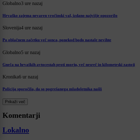
Globalno
3 ure nazaj
Hrvaško zajema nevaren vročinski val, izdano najvišje opozorilo
Slovenija
4 ure nazaj
Po oblačnem začetku več sonca, ponekod bodo nastale nevihte
Globalno
5 ur nazaj
Gneča na hrvaških avtocestah proti morju, več nesreč in kilometrski zastoji
Kronika
6 ur nazaj
Policija sporočila, da so pogrešanega mladoletnika našli
Prikaži več
Komentarji
Lokalno