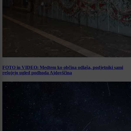
FOTO in VIDEO: Medtem ko občina odlaša, podjetniki sami
rešujejo ugled podhoda Ajdovščina