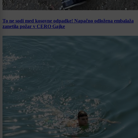
To ne sodi med kosovne odpadke! Napačno odložena embalaža
zanetila požar v CERO Gajke