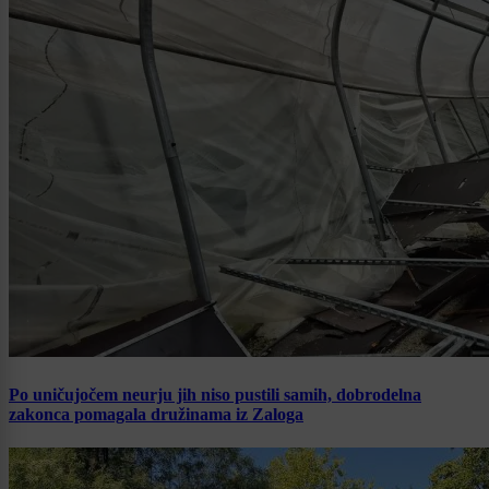
Po uničujočem neurju jih niso pustili samih, dobrodelna
zakonca pomagala družinama iz Zaloga