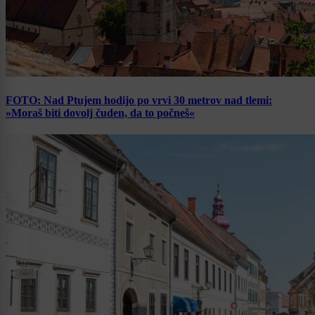
FOTO: Nad Ptujem hodijo po vrvi 30 metrov nad tlemi:
»Moraš biti dovolj čuden, da to počneš«