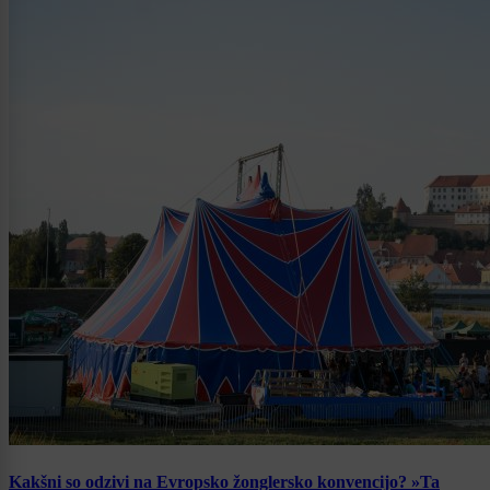
Kakšni so odzivi na Evropsko žonglersko konvencijo? »Ta