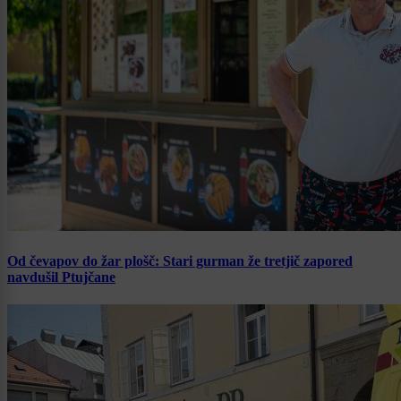
Od čevapov do žar plošč: Stari gurman že tretjič zapored
navdušil Ptujčane