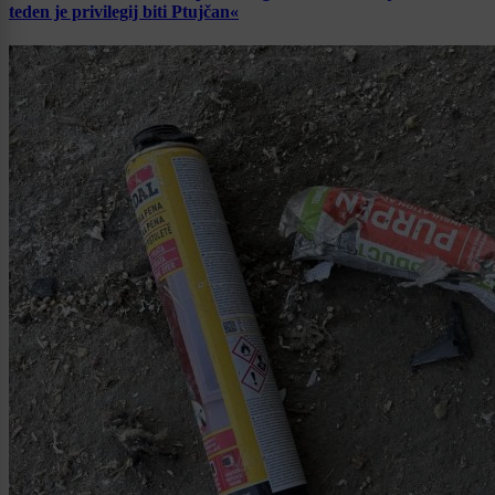
teden je privilegij biti Ptujčan«