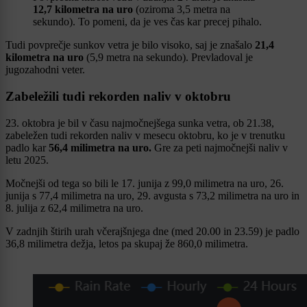
12,7 kilometra na uro
(oziroma 3,5 metra na
sekundo). To pomeni, da je ves čas kar precej pihalo.
Tudi povprečje sunkov vetra je bilo visoko, saj je znašalo
21,4
kilometra na uro
(5,9 metra na sekundo). Prevladoval je
jugozahodni veter.
Zabeležili tudi rekorden naliv v oktobru
23. oktobra je bil v času najmočnejšega sunka vetra, ob 21.38,
zabeležen tudi rekorden naliv v mesecu oktobru, ko je v trenutku
padlo kar
56,4 milimetra na uro.
Gre za peti najmočnejši naliv v
letu 2025.
Močnejši od tega so bili le 17. junija z 99,0 milimetra na uro, 26.
junija s 77,4 milimetra na uro, 29. avgusta s 73,2 milimetra na uro in
8. julija z 62,4 milimetra na uro.
V zadnjih štirih urah včerajšnjega dne (med 20.00 in 23.59) je padlo
36,8 milimetra dežja, letos pa skupaj že 860,0 milimetra.