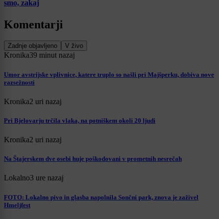
smo, zakaj
Komentarji
Zadnje objavljeno
V živo
Kronika
39 minut nazaj
Umor avstrijske vplivnice, katere truplo so našli pri Majšperku, dobiva nove
razsežnosti
Kronika
2 uri nazaj
Pri Bjelovarju trčila vlaka, na potniškem okoli 20 ljudi
Kronika
2 uri nazaj
Na Štajerskem dve osebi huje poškodovani v prometnih nesrečah
Lokalno
3 ure nazaj
FOTO: Lokalno pivo in glasba napolnila Sončni park, znova je zaživel
Hmeljfest