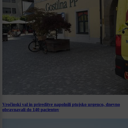
Vročinski val in prireditve napolnili ptujsko urgenco, dnevno
obravnavali do 140 pacientov