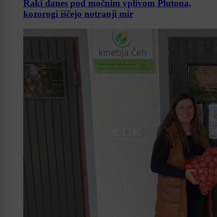
Raki danes pod močnim vplivom Plutona,
kozorogi iščejo notranji mir