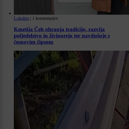
Lokalno
|
1 komentarjev
Kmetija Čeh ohranja tradicijo, razvija
poljedelstvo in živinorejo ter navdušuje s
česnovim čipsom