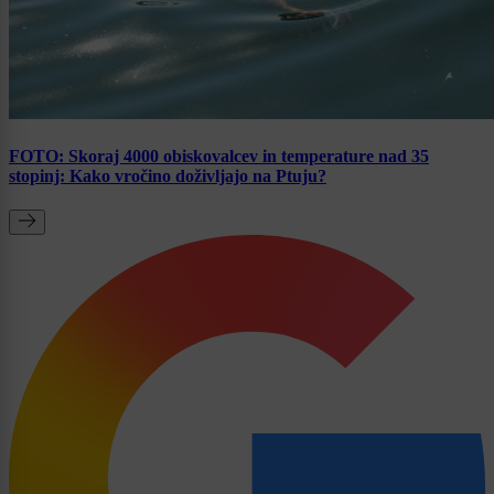
FOTO: Skoraj 4000 obiskovalcev in temperature nad 35
stopinj: Kako vročino doživljajo na Ptuju?