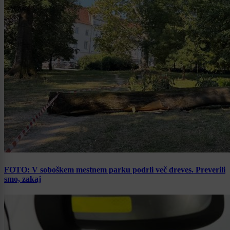
FOTO: V soboškem mestnem parku podrli več dreves. Preverili
smo, zakaj