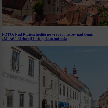
FOTO: Nad Ptujem hodijo po vrvi 30 metrov nad tlemi:
»Moraš biti dovolj čuden, da to počneš«