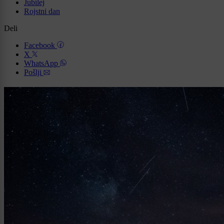
Jubilej
Rojstni dan
Deli
Facebook
X
WhatsApp
Pošlji