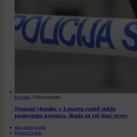
Kronika
|
0 komentarjev
Neznani vlomilec v Lenartu razbil steklo
poslovnega prostora, škode za več tisoč evrov
tina gaber golob
Robert Golob