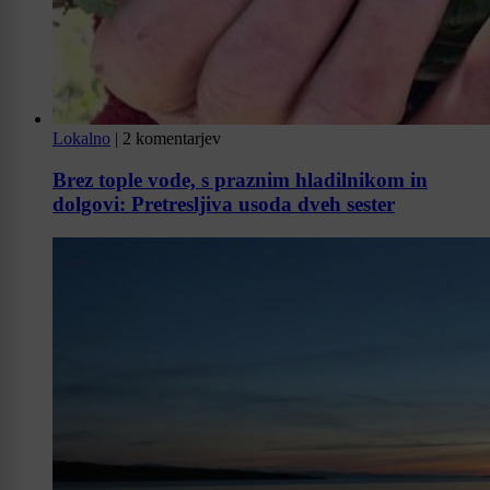
Lokalno
|
2 komentarjev
Brez tople vode, s praznim hladilnikom in
dolgovi: Pretresljiva usoda dveh sester