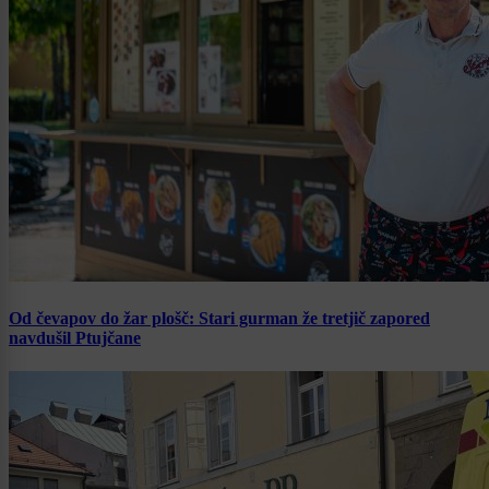
Od čevapov do žar plošč: Stari gurman že tretjič zapored
navdušil Ptujčane