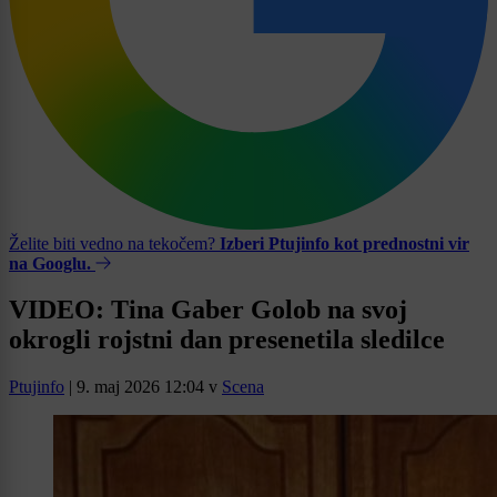
Želite biti vedno na tekočem?
Izberi Ptujinfo kot prednostni vir
na Googlu.
VIDEO: Tina Gaber Golob na svoj
okrogli rojstni dan presenetila sledilce
Ptujinfo
|
9. maj 2026 12:04
v
Scena