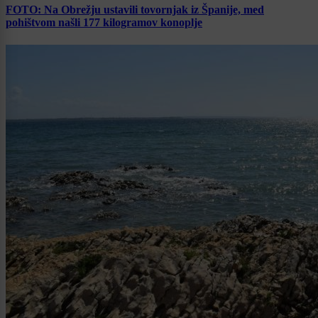
FOTO: Na Obrežju ustavili tovornjak iz Španije, med
pohištvom našli 177 kilogramov konoplje