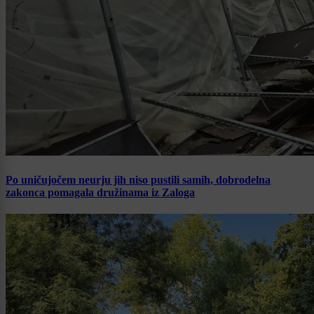
Po uničujočem neurju jih niso pustili samih, dobrodelna
zakonca pomagala družinama iz Zaloga