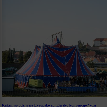
Kakšni so odzivi na Evropsko žonglersko konvencijo? »Ta