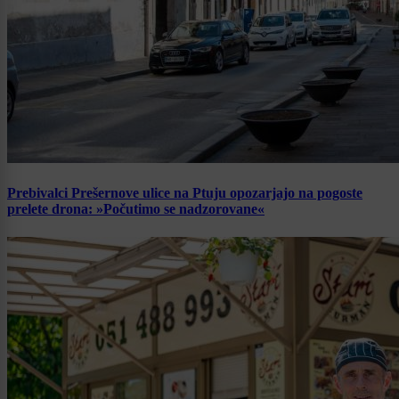
Prebivalci Prešernove ulice na Ptuju opozarjajo na pogoste
prelete drona: »Počutimo se nadzorovane«