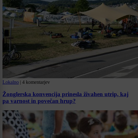
Lokalno
|
4 komentarjev
Žonglerska konvencija prinesla živahen utrip, kaj
pa varnost in povečan hrup?