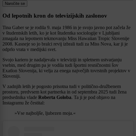
Naročite se
Od lepotnih kron do televizijskih zaslonov
Tina Gaber se je rodila 9. maja 1986 in je svojo javno pot začela že
v študentskih letih, ko je kot študentka sociologije v Ljubljani
zmagala na lepotnem tekmovanju Miss Hawaiian Tropic Slovenije
2008. Kasneje so jo bralci revij izbrali tudi za Miss Nova, kar ji je
odprlo vrata v medijski svet.
Svojo kariero je nadaljevala v televiziji in spletnem ustvarjanju
vsebin, med drugim pa je vodila tudi športni resničnostni šov
Exatlon Slovenija, ki velja za enega največjih tovrstnih projektov v
Sloveniji.
V zadnjih letih je pogosto prisotna tudi v politično-družbenem
prostoru, predvsem kot partnerka in od septembra 2025 tudi žena
predsednika vlade
Roberta Goloba
. Ta ji je pod objavo na
Instagramu že čestital:
»Vse najboljše, ljubezen moja.«