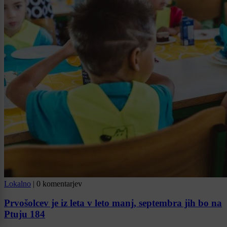
Lokalno
|
0 komentarjev
Prvošolcev je iz leta v leto manj, septembra jih bo na
Ptuju 184