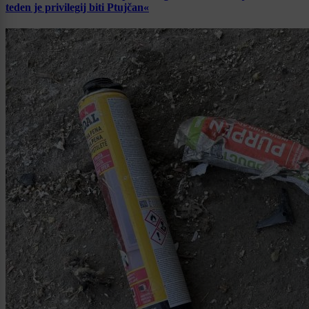
teden je privilegij biti Ptujčan«