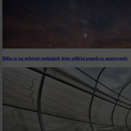
Bliža se na nebesni spektakel, letos odlični pogoji za opazovanje