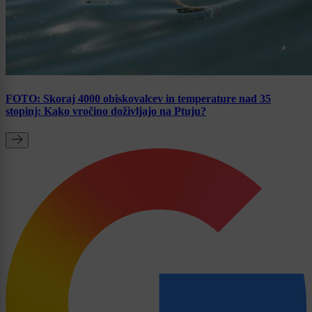
FOTO: Skoraj 4000 obiskovalcev in temperature nad 35
stopinj: Kako vročino doživljajo na Ptuju?