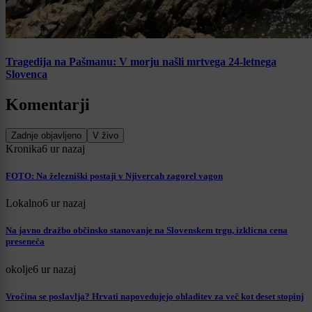
Tragedija na Pašmanu: V morju našli mrtvega 24-letnega
Slovenca
Komentarji
Zadnje objavljeno
V živo
Kronika
6 ur nazaj
FOTO: Na železniški postaji v Njivercah zagorel vagon
Lokalno
6 ur nazaj
Na javno dražbo občinsko stanovanje na Slovenskem trgu, izklicna cena
preseneča
okolje
6 ur nazaj
Vročina se poslavlja? Hrvati napovedujejo ohladitev za več kot deset stopinj