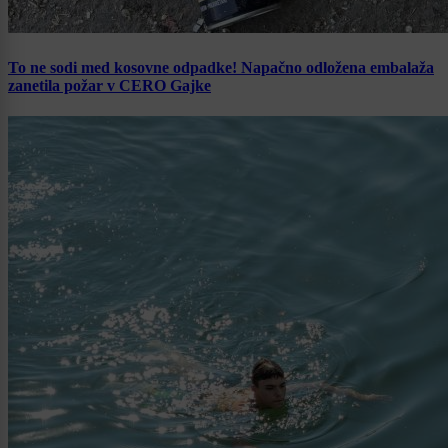
To ne sodi med kosovne odpadke! Napačno odložena embalaža
zanetila požar v CERO Gajke