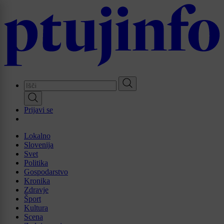
Skip
to
main
content
Prijavi se
Lokalno
Slovenija
Svet
Politika
Gospodarstvo
Kronika
Zdravje
Šport
Kultura
Scena