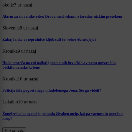
okolje
7 ur nazaj
Alarm za slovenske reke: Drava med rekami z izredno nizkim pretokom
Slovenija
8 ur nazaj
Zakaj lahko avtopralnice kljub suši še vedno obratujejo?
Kronika
9 ur nazaj
Huda nesreča na eni najbolj prometnih hrvaških avtocest povzročila
večkilometrske kolone
Kronika
10 ur nazaj
Policija išče pogrešanega mladoletnega Jona. Ste ga videli?
Lokalno
10 ur nazaj
Žonglerska konvencija prinesla živahen utrip, kaj pa varnost in povečan
hrup?
Prikaži več