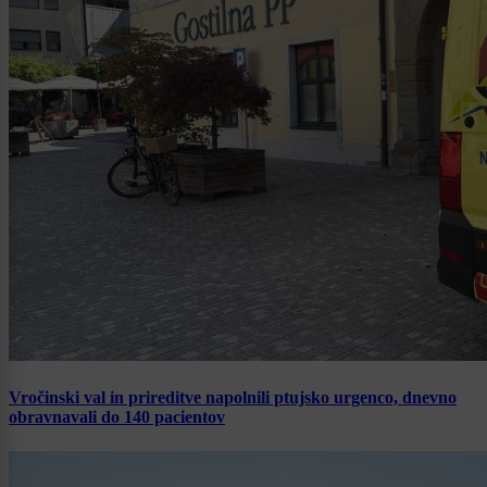
Vročinski val in prireditve napolnili ptujsko urgenco, dnevno
obravnavali do 140 pacientov