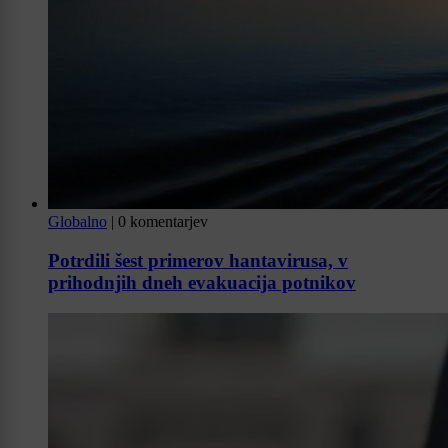
Globalno
|
0 komentarjev
Potrdili šest primerov hantavirusa, v
prihodnjih dneh evakuacija potnikov