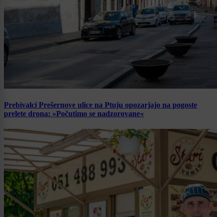
Prebivalci Prešernove ulice na Ptuju opozarjajo na pogoste
prelete drona: »Počutimo se nadzorovane«