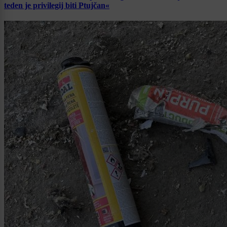
teden je privilegij biti Ptujčan«