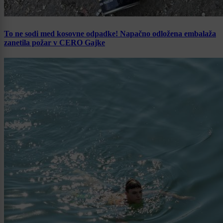
To ne sodi med kosovne odpadke! Napačno odložena embalaža
zanetila požar v CERO Gajke