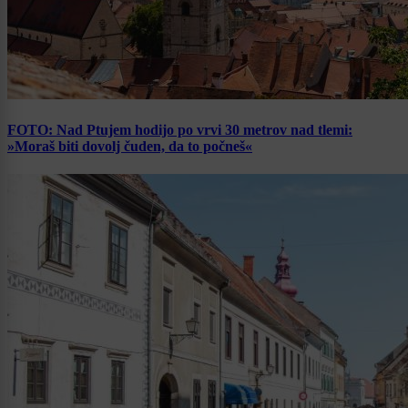
FOTO: Nad Ptujem hodijo po vrvi 30 metrov nad tlemi:
»Moraš biti dovolj čuden, da to počneš«