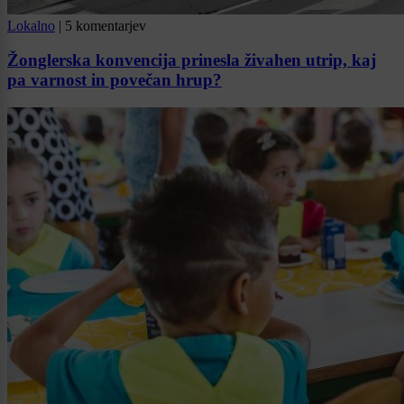
Lokalno
|
5 komentarjev
Žonglerska konvencija prinesla živahen utrip, kaj
pa varnost in povečan hrup?