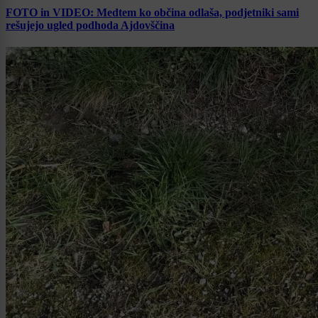
FOTO in VIDEO: Medtem ko občina odlaša, podjetniki sami
rešujejo ugled podhoda Ajdovščina