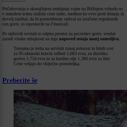
Pričakovanja o skorajšnjem umirjanju vojne na Bližnjem vzhodu so
v minulem tednu znižala cene nafte, medtem ko evro proti dolarju ni
dovolj zanihal, da bi pomembneje vplival na izračune reguliranih
cen goriv, so izpostavili na
Financah
.
Po njihovih ocenah to odpira prostor za pocenitev goriv, vendar
zaradi visoke nihajnosti na trgu
napoved ostaja manj zanesljiva
.
Trenutno je treba na servisih zunaj avtocest in hitrih cest
za 95-oktanski bencin odšteti 1,683 evra, za dizelsko
gorivo 1,734 evra in za kurilno olje 1,380 evra za liter.
Cene veljajo do vključno ponedeljka.
Preberite še