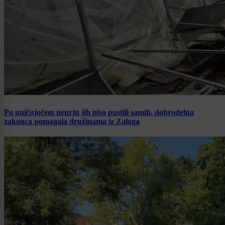
Po uničujočem neurju jih niso pustili samih, dobrodelna
zakonca pomagala družinama iz Zaloga