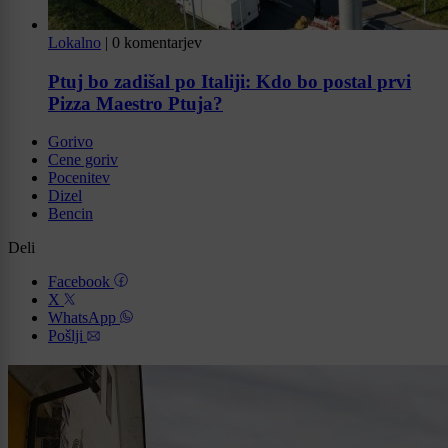
Lokalno
|
0 komentarjev
Ptuj bo zadišal po Italiji: Kdo bo postal prvi
Pizza Maestro Ptuja?
Gorivo
Cene goriv
Pocenitev
Dizel
Bencin
Deli
Facebook
X
WhatsApp
Pošlji