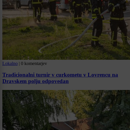
Lokalno
|
0 komentarjev
Tradicionalni turnir v curkometu v Lovrencu na
Dravskem polju odpovedan