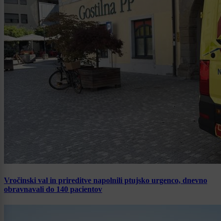
Vročinski val in prireditve napolnili ptujsko urgenco, dnevno
obravnavali do 140 pacientov