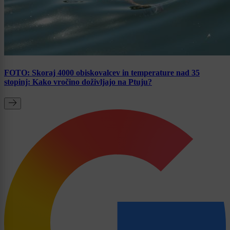
FOTO: Skoraj 4000 obiskovalcev in temperature nad 35
stopinj: Kako vročino doživljajo na Ptuju?