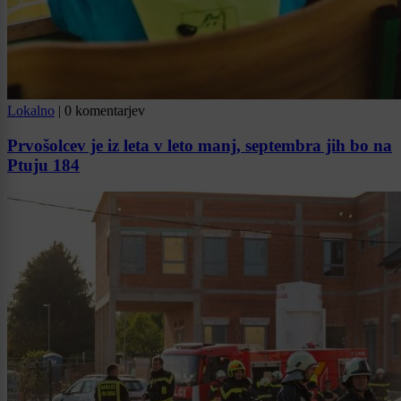
Lokalno
|
0 komentarjev
Prvošolcev je iz leta v leto manj, septembra jih bo na
Ptuju 184