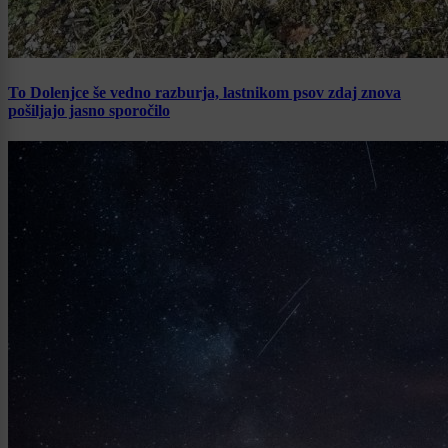
To Dolenjce še vedno razburja, lastnikom psov zdaj znova
pošiljajo jasno sporočilo