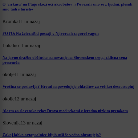
O 'cirkusu' na Ptuju skozi oči akrobatov: »Povezali smo se z ljudmi, plesali
smo tudi s turisti«
Kronika
11 ur nazaj
FOTO: Na železniški postaji v Njivercah zagorel vagon
Lokalno
11 ur nazaj
Na javno dražbo občinsko stanovanje na Slovenskem trgu, izklicna cena
preseneča
okolje
11 ur nazaj
Vročina se poslavlja? Hrvati napovedujejo ohladitev za več kot deset stopinj
okolje
12 ur nazaj
Alarm za slovenske reke: Drava med rekami z izredno nizkim pretokom
Slovenija
13 ur nazaj
Zakaj lahko avtopralnice kljub suši še vedno obratujejo?