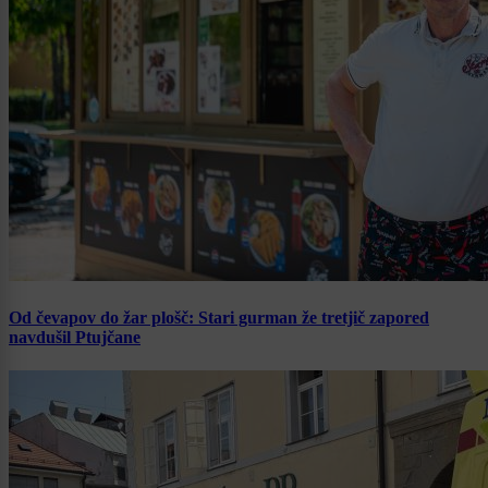
Od čevapov do žar plošč: Stari gurman že tretjič zapored
navdušil Ptujčane