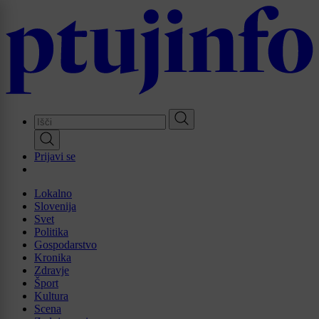
Skip
to
main
content
Prijavi se
Lokalno
Slovenija
Svet
Politika
Gospodarstvo
Kronika
Zdravje
Šport
Kultura
Scena