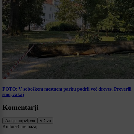
FOTO: V soboškem mestnem parku podrli več dreves. Preverili
smo, zakaj
Komentarji
Zadnje objavljeno
V živo
Kultura
3 ure nazaj