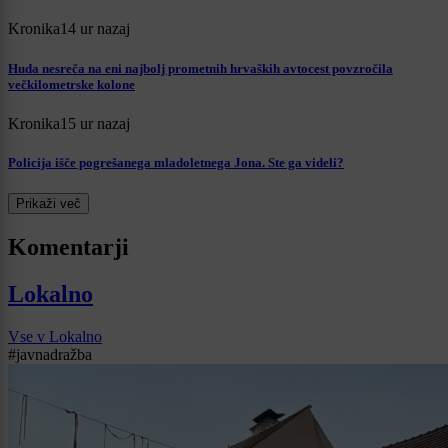
Kronika
14 ur nazaj
Huda nesreča na eni najbolj prometnih hrvaških avtocest povzročila
večkilometrske kolone
Kronika
15 ur nazaj
Policija išče pogrešanega mladoletnega Jona. Ste ga videli?
Prikaži več
Komentarji
Lokalno
Vse v Lokalno
#javnadražba