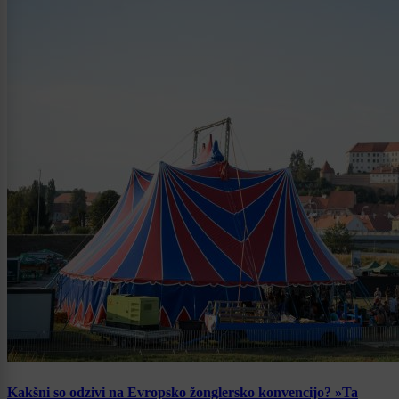
Kakšni so odzivi na Evropsko žonglersko konvencijo? »Ta