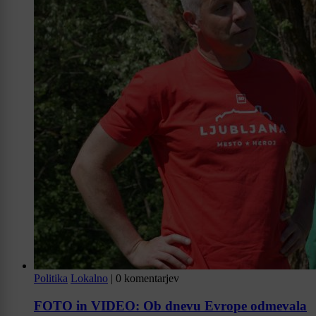
Politika
Lokalno
|
0 komentarjev
FOTO in VIDEO: Ob dnevu Evrope odmevala