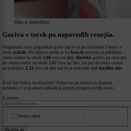
Slika je simbolična.
Goriva v torek po napovedih cenejša.
Regulirane cene pogonskih goriv naj bi se po izračunih
Financ
v
torek
znižale
. Po njihovi oceni se bo
bencin
pocenil za približno
osem centov na okoli
1,60
evra na liter,
dizelsko
gorivo pa med pet
do osem centov na okoli
1,67
evra na liter. Za pet do osem centov
na približno
1,32
evra na liter naj bi se pocenilo tudi
kurilno olje
.
Želiš biti vedno na tekočem? Prijavi se na novice in dvakrat
tedensko v svoj email nabiralnik prejmi pregled svežih novic.
E-naslov
CAPTCHA
Nisem robot
Naročite se