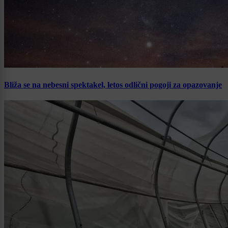
Bliža se na nebesni spektakel, letos odlični pogoji za opazovanje