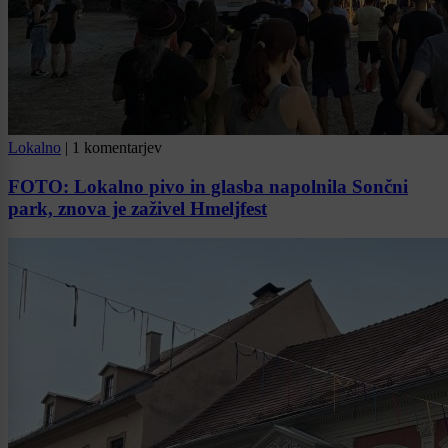
Lokalno
|
1 komentarjev
FOTO: Lokalno pivo in glasba napolnila Sončni
park, znova je zaživel Hmeljfest