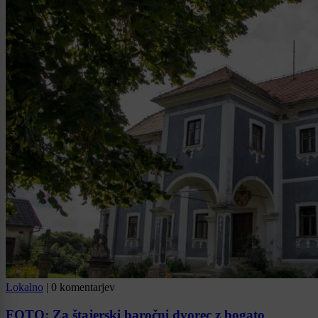
Lokalno
|
0 komentarjev
FOTO: Za štajerski baročni dvorec z bogato