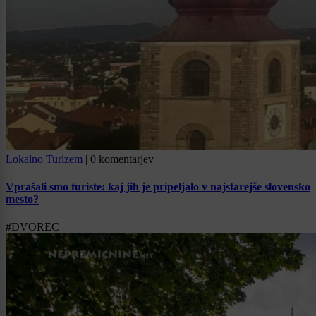
Lokalno
Turizem
|
0 komentarjev
Vprašali smo turiste: kaj jih je pripeljalo v najstarejše slovensko
mesto?
#DVOREC