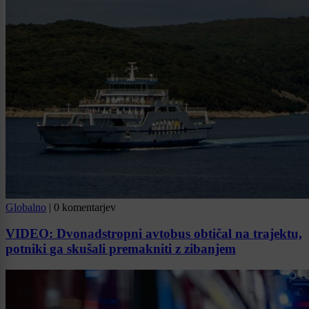
Globalno
|
0 komentarjev
VIDEO: Dvonadstropni avtobus obtičal na trajektu,
potniki ga skušali premakniti z zibanjem