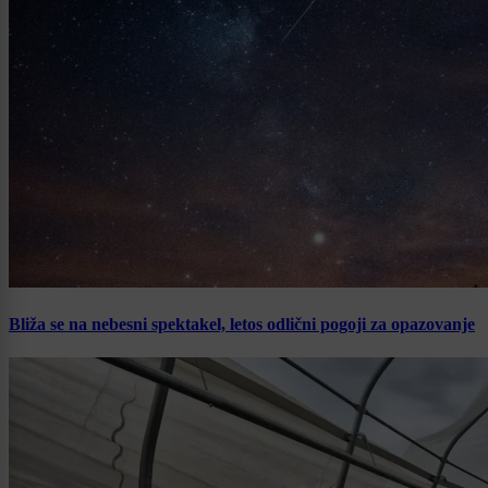
Bliža se na nebesni spektakel, letos odlični pogoji za opazovanje