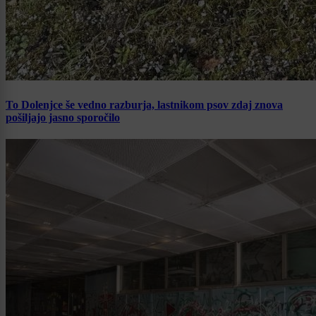
To Dolenjce še vedno razburja, lastnikom psov zdaj znova
pošiljajo jasno sporočilo