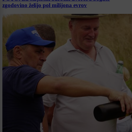
zgodovino želijo pol milijona evrov