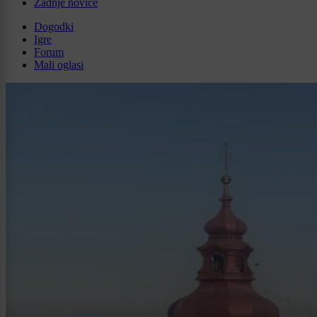
Zadnje novice
Dogodki
Igre
Forum
Mali oglasi