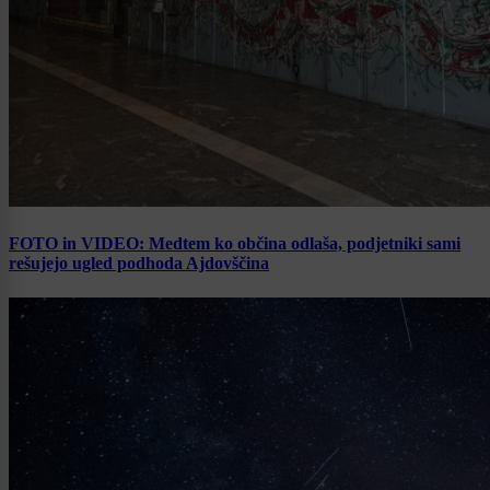
FOTO in VIDEO: Medtem ko občina odlaša, podjetniki sami
rešujejo ugled podhoda Ajdovščina