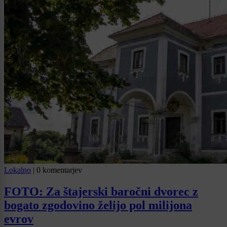
Lokalno
|
0 komentarjev
FOTO: Za štajerski baročni dvorec z
bogato zgodovino želijo pol milijona
evrov