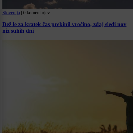
Slovenija
|
0 komentarjev
Dež le za kratek čas prekinil vročino, zdaj sledi nov
niz suhih dni