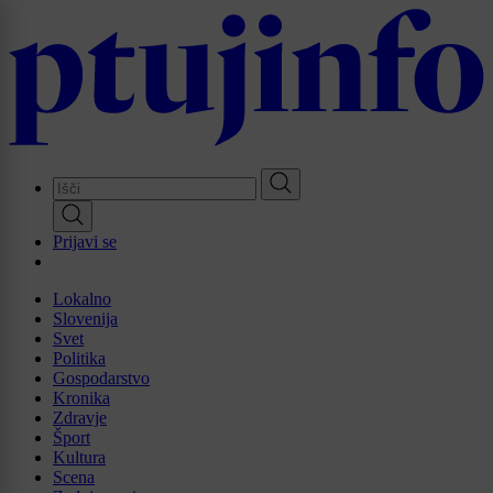
Skip
to
main
content
Prijavi se
Lokalno
Slovenija
Svet
Politika
Gospodarstvo
Kronika
Zdravje
Šport
Kultura
Scena