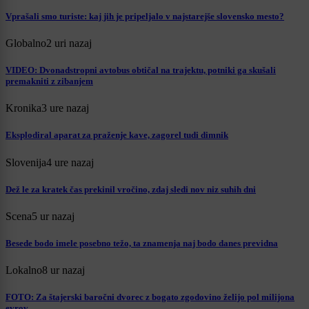
Vprašali smo turiste: kaj jih je pripeljalo v najstarejše slovensko mesto?
Globalno
2 uri nazaj
VIDEO: Dvonadstropni avtobus obtičal na trajektu, potniki ga skušali
premakniti z zibanjem
Kronika
3 ure nazaj
Eksplodiral aparat za praženje kave, zagorel tudi dimnik
Slovenija
4 ure nazaj
Dež le za kratek čas prekinil vročino, zdaj sledi nov niz suhih dni
Scena
5 ur nazaj
Besede bodo imele posebno težo, ta znamenja naj bodo danes previdna
Lokalno
8 ur nazaj
FOTO: Za štajerski baročni dvorec z bogato zgodovino želijo pol milijona
evrov