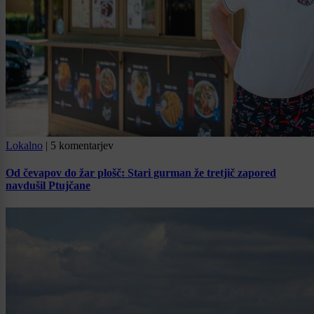
Lokalno
|
5 komentarjev
Od čevapov do žar plošč: Stari gurman že tretjič zapored
navdušil Ptujčane