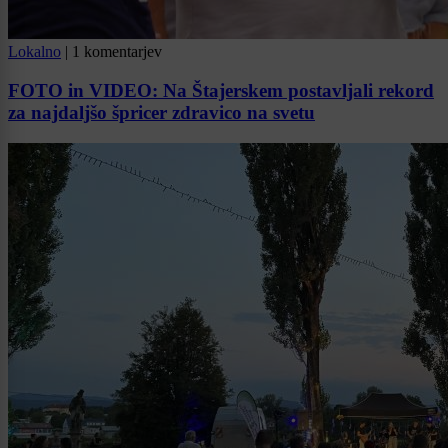
Lokalno
|
1 komentarjev
FOTO in VIDEO: Na Štajerskem postavljali rekord
za najdaljšo špricer zdravico na svetu