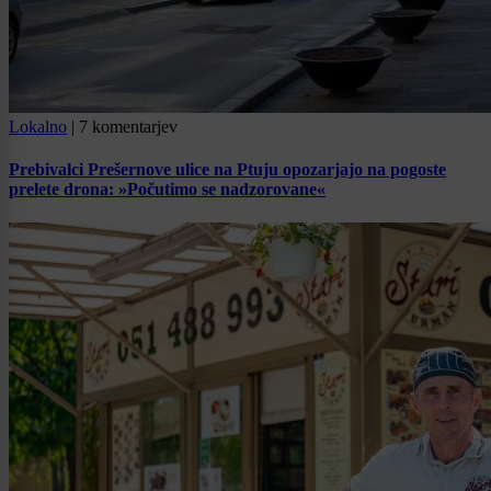
Lokalno
|
7 komentarjev
Prebivalci Prešernove ulice na Ptuju opozarjajo na pogoste
prelete drona: »Počutimo se nadzorovane«