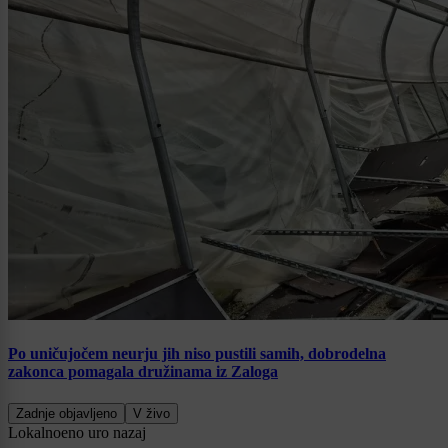
Po uničujočem neurju jih niso pustili samih, dobrodelna
zakonca pomagala družinama iz Zaloga
Zadnje objavljeno
V živo
Lokalno
eno uro nazaj