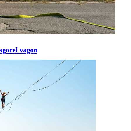
agorel vagon
Prijavi se na cajtng