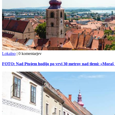
Lokalno
|
0 komentarjev
FOTO: Nad Ptujem hodijo po vrvi 30 metrov nad tlemi: »Moraš bi