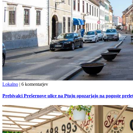
Lokalno
|
6 komentarjev
Prebivalci Prešernove ulice na Ptuju opozarjajo na pogoste pre