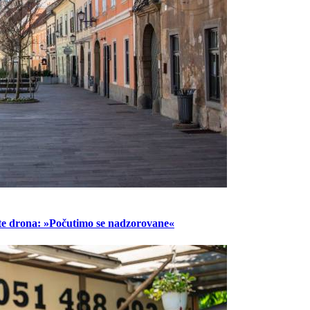
lete drona: »Počutimo se nadzorovane«