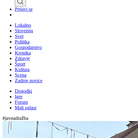
Prijavi se
Lokalno
Slovenija
Svet
Politika
Gospodarstvo
Kronika
Zdravje
Šport
Kultura
Scena
Zadnje novice
Dogodki
Igre
Forum
Mali oglasi
#javnadražba