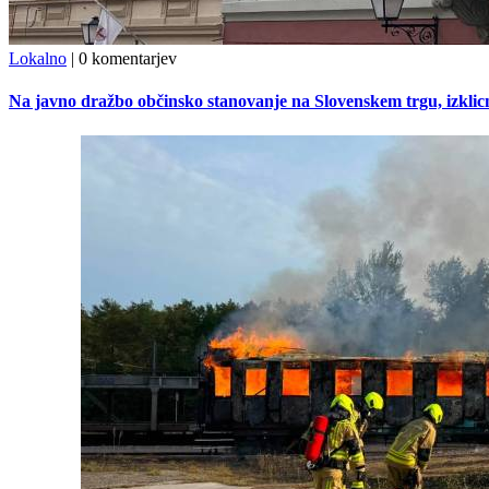
Lokalno
|
0 komentarjev
Na javno dražbo občinsko stanovanje na Slovenskem trgu, izklic