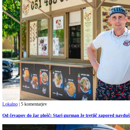
Lokalno
|
5 komentarjev
Od čevapov do žar plošč: Stari gurman že tretjič zapored navduš