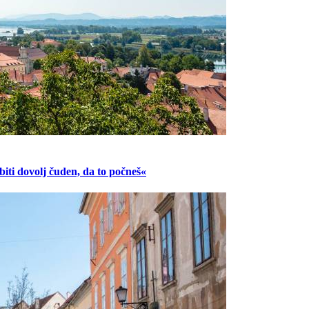
ti dovolj čuden, da to počneš«