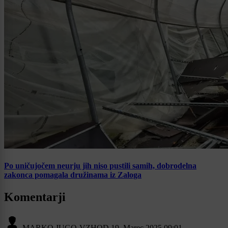
Po uničujočem neurju jih niso pustili samih, dobrodelna
zakonca pomagala družinama iz Zaloga
Komentarji
MARKO JUGO-VZHOD
19. Marec 2025 09:01