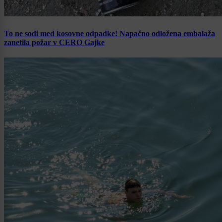
To ne sodi med kosovne odpadke! Napačno odložena embalaža
zanetila požar v CERO Gajke