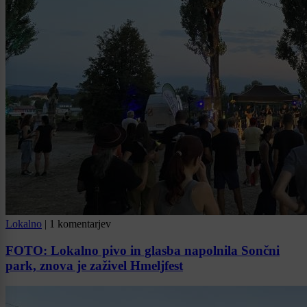
Lokalno
|
1 komentarjev
FOTO: Lokalno pivo in glasba napolnila Sončni
park, znova je zaživel Hmeljfest