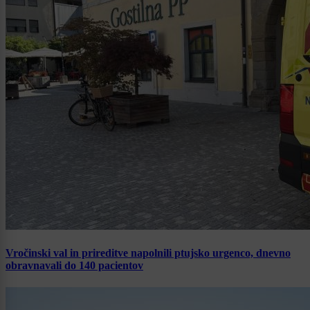
Vročinski val in prireditve napolnili ptujsko urgenco, dnevno
obravnavali do 140 pacientov