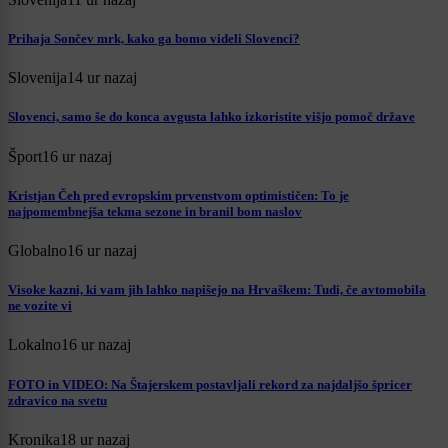
Prihaja Sončev mrk, kako ga bomo videli Slovenci?
Slovenija
14 ur nazaj
Slovenci, samo še do konca avgusta lahko izkoristite višjo pomoč države
Šport
16 ur nazaj
Kristjan Čeh pred evropskim prvenstvom optimističen: To je
najpomembnejša tekma sezone in branil bom naslov
Globalno
16 ur nazaj
Visoke kazni, ki vam jih lahko napišejo na Hrvaškem: Tudi, če avtomobila
ne vozite vi
Lokalno
16 ur nazaj
FOTO in VIDEO: Na Štajerskem postavljali rekord za najdaljšo špricer
zdravico na svetu
Kronika
18 ur nazaj