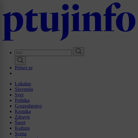
Skip
to
main
content
Prijavi se
Lokalno
Slovenija
Svet
Politika
Gospodarstvo
Kronika
Zdravje
Šport
Kultura
Scena