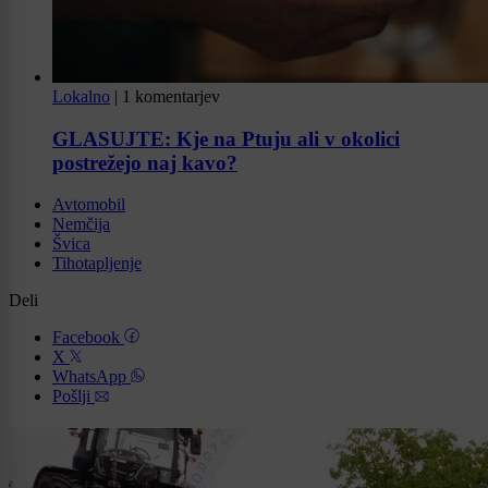
Lokalno
|
1 komentarjev
GLASUJTE: Kje na Ptuju ali v okolici
postrežejo naj kavo?
Avtomobil
Nemčija
Švica
Tihotapljenje
Deli
Facebook
X
WhatsApp
Pošlji