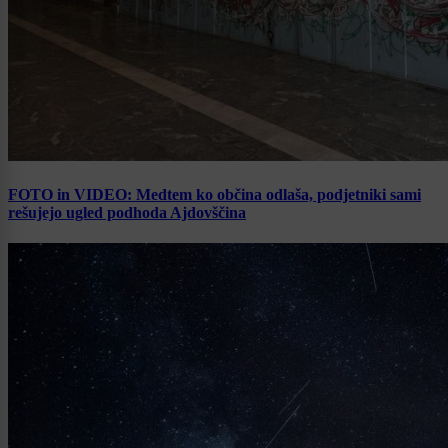
FOTO in VIDEO: Medtem ko občina odlaša, podjetniki sami
rešujejo ugled podhoda Ajdovščina