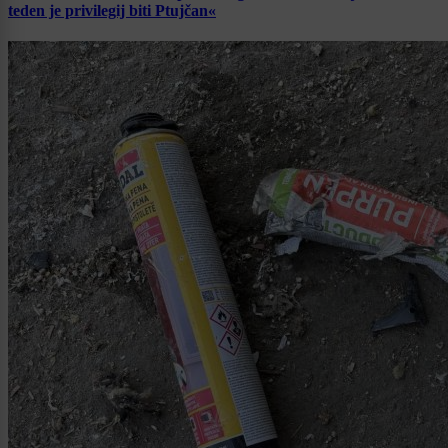
teden je privilegij biti Ptujčan«