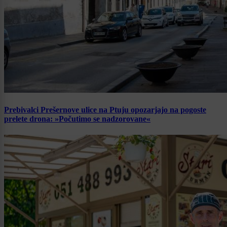
Prebivalci Prešernove ulice na Ptuju opozarjajo na pogoste
prelete drona: »Počutimo se nadzorovane«