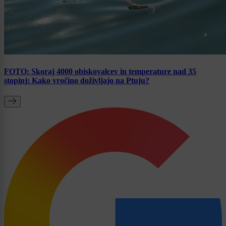
FOTO: Skoraj 4000 obiskovalcev in temperature nad 35
stopinj: Kako vročino doživljajo na Ptuju?