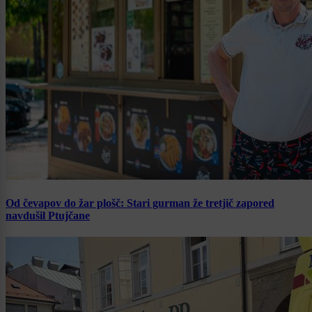
Od čevapov do žar plošč: Stari gurman že tretjič zapored
navdušil Ptujčane