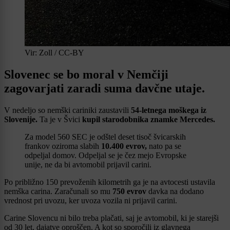
Vir: Zoll / CC-BY
Slovenec se bo moral v Nemčiji
zagovarjati zaradi suma davčne utaje.
V nedeljo so nemški cariniki zaustavili
54-letnega moškega iz
Slovenije.
Ta je v Švici
kupil starodobnika znamke Mercedes.
Za model 560 SEC je odštel deset tisoč švicarskih
frankov oziroma slabih
10.400 evrov,
nato pa se
odpeljal domov. Odpeljal se je čez mejo Evropske
unije, ne da bi avtomobil prijavil carini.
Po približno 150 prevoženih kilometrih ga je na avtocesti ustavila
nemška carina. Zaračunali so mu
750 evrov
davka na dodano
vrednost pri uvozu, ker uvoza vozila ni prijavil carini.
Carine Slovencu ni bilo treba plačati, saj je avtomobil, ki je starejši
od 30 let, dajatve oproščen. A kot so sporočili iz glavnega