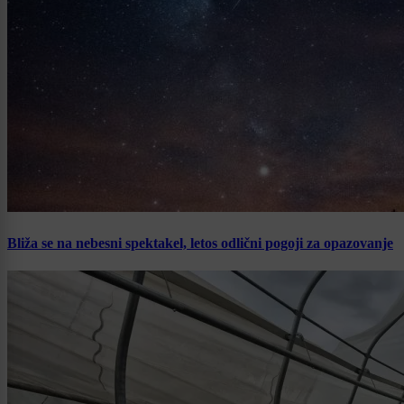
Bliža se na nebesni spektakel, letos odlični pogoji za opazovanje