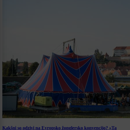
Kakšni so odzivi na Evropsko žonglersko konvencijo? »Ta