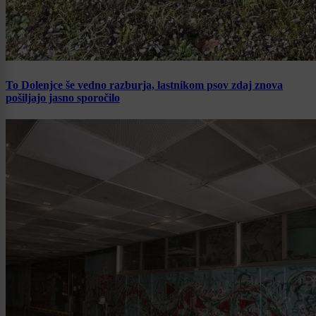
To Dolenjce še vedno razburja, lastnikom psov zdaj znova
pošiljajo jasno sporočilo