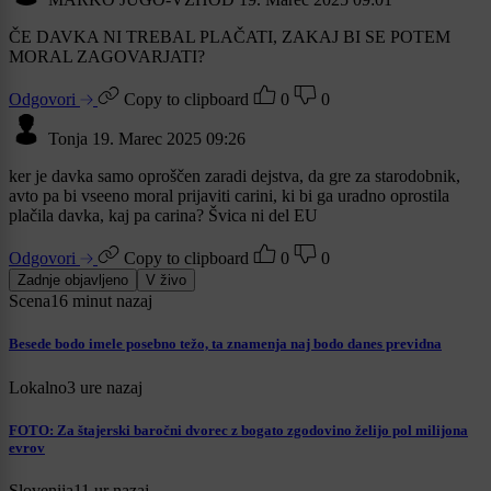
ČE DAVKA NI TREBAL PLAČATI, ZAKAJ BI SE POTEM
MORAL ZAGOVARJATI?
Odgovori
Copy to clipboard
0
0
Tonja
19. Marec 2025 09:26
ker je davka samo oproščen zaradi dejstva, da gre za starodobnik,
avto pa bi vseeno moral prijaviti carini, ki bi ga uradno oprostila
plačila davka, kaj pa carina? Švica ni del EU
Odgovori
Copy to clipboard
0
0
Zadnje objavljeno
V živo
Scena
16 minut nazaj
Besede bodo imele posebno težo, ta znamenja naj bodo danes previdna
Lokalno
3 ure nazaj
FOTO: Za štajerski baročni dvorec z bogato zgodovino želijo pol milijona
evrov
Slovenija
11 ur nazaj