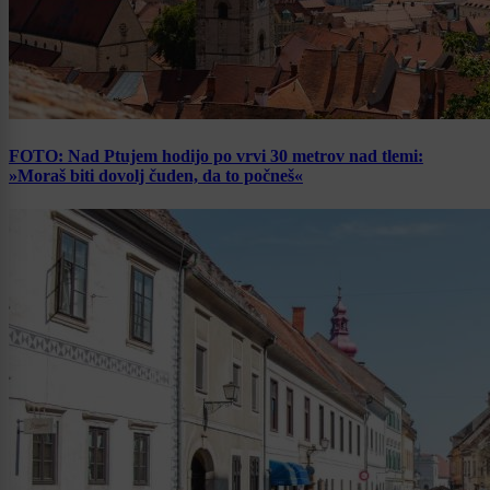
FOTO: Nad Ptujem hodijo po vrvi 30 metrov nad tlemi:
»Moraš biti dovolj čuden, da to počneš«