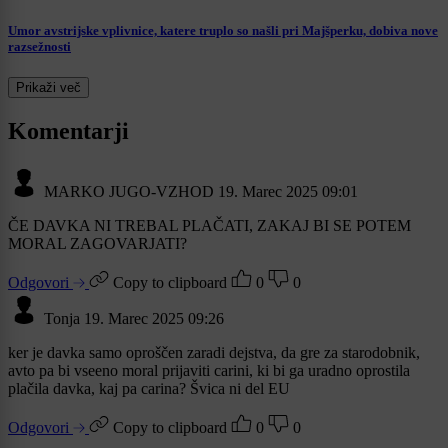
Umor avstrijske vplivnice, katere truplo so našli pri Majšperku, dobiva nove
razsežnosti
Prikaži več
Komentarji
MARKO JUGO-VZHOD
19. Marec 2025 09:01
ČE DAVKA NI TREBAL PLAČATI, ZAKAJ BI SE POTEM
MORAL ZAGOVARJATI?
Odgovori
Copy to clipboard
0
0
Tonja
19. Marec 2025 09:26
ker je davka samo oproščen zaradi dejstva, da gre za starodobnik,
avto pa bi vseeno moral prijaviti carini, ki bi ga uradno oprostila
plačila davka, kaj pa carina? Švica ni del EU
Odgovori
Copy to clipboard
0
0