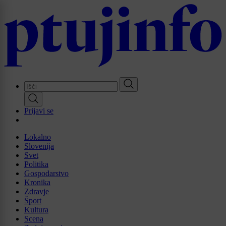
Skip
to
main
content
Prijavi se
Lokalno
Slovenija
Svet
Politika
Gospodarstvo
Kronika
Zdravje
Šport
Kultura
Scena