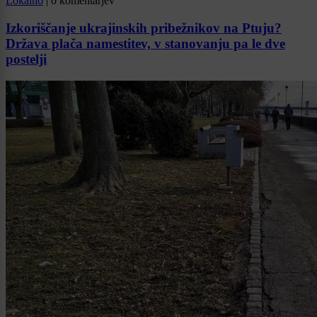
Lokalno
|
0 komentarjev
Izkoriščanje ukrajinskih pribežnikov na Ptuju?
Država plača namestitev, v stanovanju pa le dve
postelji