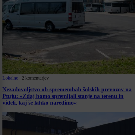
Lokalno
|
2 komentarjev
Nezadovoljstvo ob spremembah šolskih prevozov na
Ptuju: »Zdaj bomo spremljali stanje na terenu in
videli, kaj še lahko naredimo«