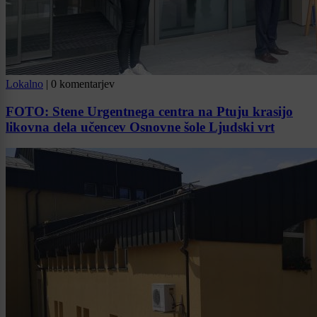
Lokalno
|
0 komentarjev
FOTO: Stene Urgentnega centra na Ptuju krasijo
likovna dela učencev Osnovne šole Ljudski vrt