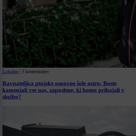
Lokalno
|
3 komentarjev
Ravnateljica ptujske osnovne šole ostro: Boste
kamenjali vse nas, zaposlene, ki bomo prihajali v
službo?