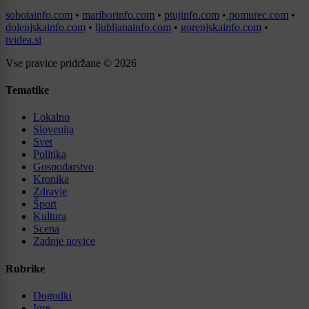
sobotainfo.com
•
mariborinfo.com
•
ptujinfo.com
•
pomurec.com
•
dolenjskainfo.com
•
ljubljanainfo.com
•
gorenjskainfo.com
•
tvidea.si
Vse pravice pridržane © 2026
Tematike
Lokalno
Slovenija
Svet
Politika
Gospodarstvo
Kronika
Zdravje
Šport
Kultura
Scena
Zadnje novice
Rubrike
Dogodki
Igre