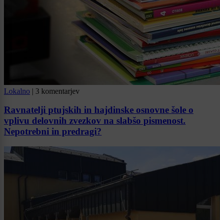
Lokalno
|
3 komentarjev
Ravnatelji ptujskih in hajdinske osnovne šole o
vplivu delovnih zvezkov na slabšo pismenost.
Nepotrebni in predragi?