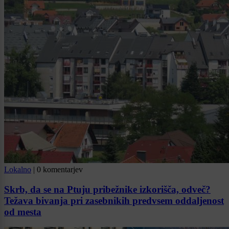
Lokalno
|
0 komentarjev
Skrb, da se na Ptuju pribežnike izkorišča, odveč?
Težava bivanja pri zasebnikih predvsem oddaljenost
od mesta