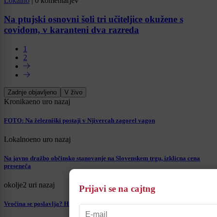
Lokalno
|
0 komentarjev
Na ptujski osnovni šoli tri učiteljice okužene s
covidom, v karanteni dva razreda
1
2
Zadnje objavljeno
V živo
Kronika
eno uro nazaj
FOTO: Na železniški postaji v Njivercah zagorel vagon
Lokalno
eno uro nazaj
Na javno dražbo občinsko stanovanje na Slovenskem trgu, izklicna cena
preseneča
okolje
2 uri nazaj
Prijavi se na cajtng
Vročina se poslavlja? Hrvati napovedujejo ohladitev za več kot deset stopinj