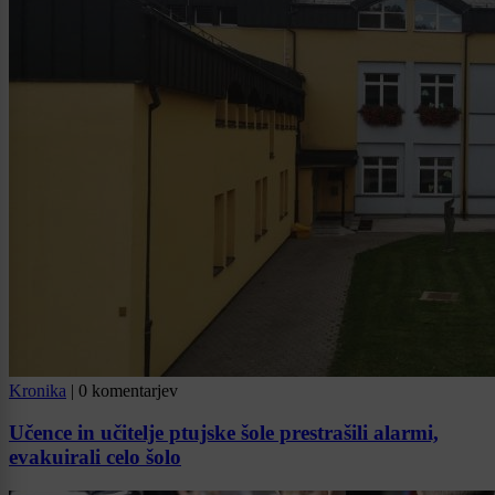
Kronika
|
0 komentarjev
Učence in učitelje ptujske šole prestrašili alarmi,
evakuirali celo šolo