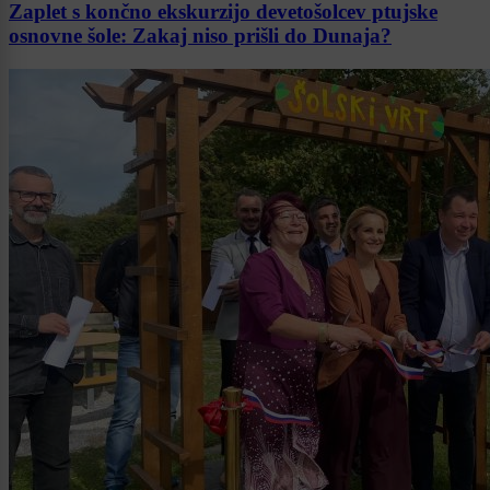
Zaplet s končno ekskurzijo devetošolcev ptujske
osnovne šole: Zakaj niso prišli do Dunaja?