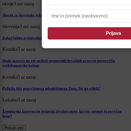
okolje
3 ure nazaj
Alarm za slovenske reke: Drava med rekami z izredno nizkim pretokom
Slovenija
3 ure nazaj
Zakaj lahko avtopralnice kljub suši še vedno obratujejo?
Kronika
5 ur nazaj
Huda nesreča na eni najbolj prometnih hrvaških avtocest povzročila
večkilometrske kolone
Kronika
5 ur nazaj
Policija išče pogrešanega mladoletnega Jona. Ste ga videli?
Lokalno
5 ur nazaj
Žonglerska konvencija prinesla živahen utrip, kaj pa varnost in povečan
hrup?
Prikaži več