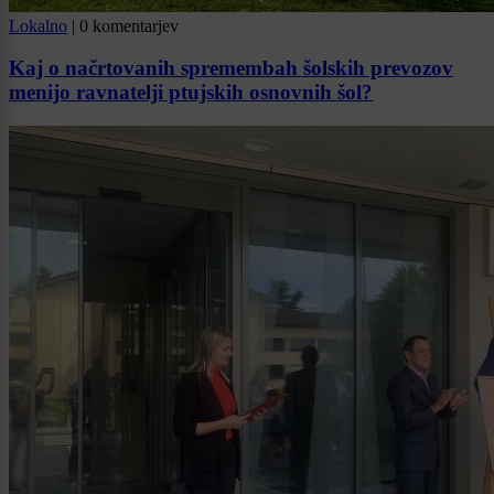
Lokalno
|
0 komentarjev
Kaj o načrtovanih spremembah šolskih prevozov
menijo ravnatelji ptujskih osnovnih šol?