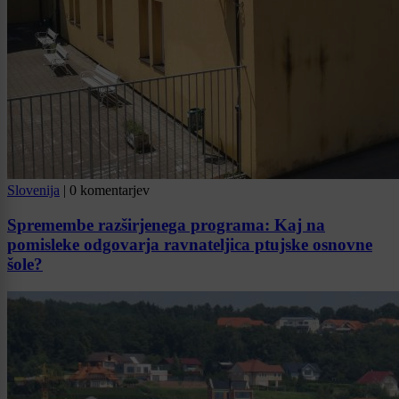
Slovenija
|
0 komentarjev
Spremembe razširjenega programa: Kaj na
pomisleke odgovarja ravnateljica ptujske osnovne
šole?