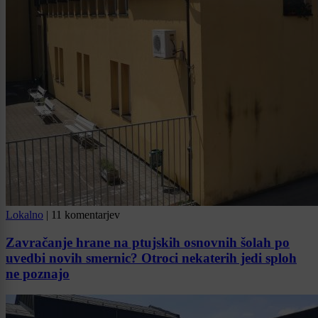
Lokalno
|
11 komentarjev
Zavračanje hrane na ptujskih osnovnih šolah po
uvedbi novih smernic? Otroci nekaterih jedi sploh
ne poznajo