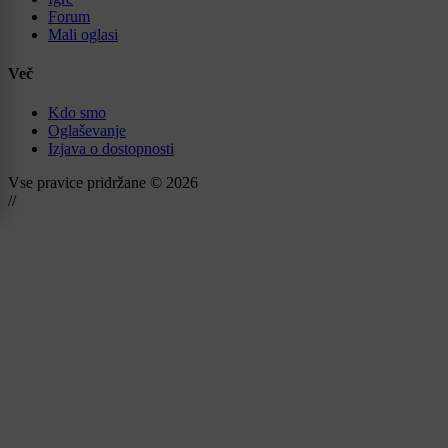
Forum
Mali oglasi
Več
Kdo smo
Oglaševanje
Izjava o dostopnosti
Vse pravice pridržane © 2026
//