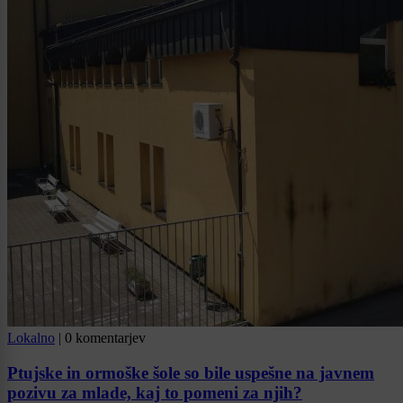
Lokalno
|
0 komentarjev
Ptujske in ormoške šole so bile uspešne na javnem
pozivu za mlade, kaj to pomeni za njih?