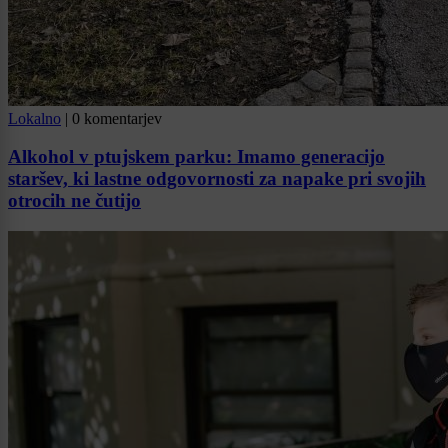
Lokalno
|
0 komentarjev
Alkohol v ptujskem parku: Imamo generacijo
staršev, ki lastne odgovornosti za napake pri svojih
otrocih ne čutijo