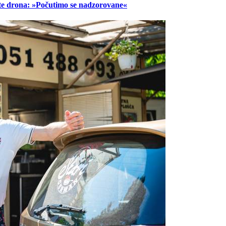
lete drona: »Počutimo se nadzorovane«
Prijavi se na cajtng