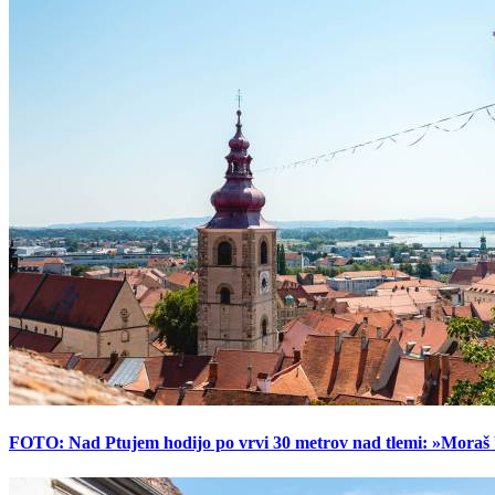
FOTO: Nad Ptujem hodijo po vrvi 30 metrov nad tlemi: »Moraš bi