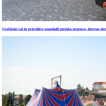
Vročinski val in prireditve napolnili ptujsko urgenco, dnevno ob