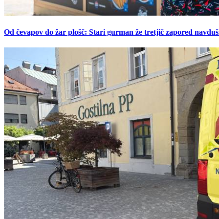
Od čevapov do žar plošč: Stari gurman že tretjič zapored navduš