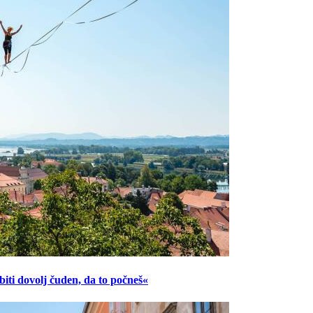
ti dovolj čuden, da to počneš«