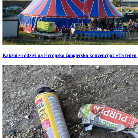
Kakšni so odzivi na Evropsko žonglersko konvencijo? »Ta teden je