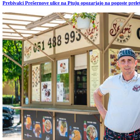
Prebivalci Prešernove ulice na Ptuju opozarjajo na pogoste pre