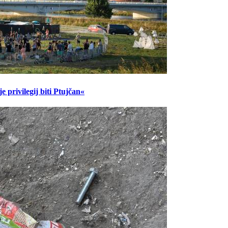
 privilegij biti Ptujčan«