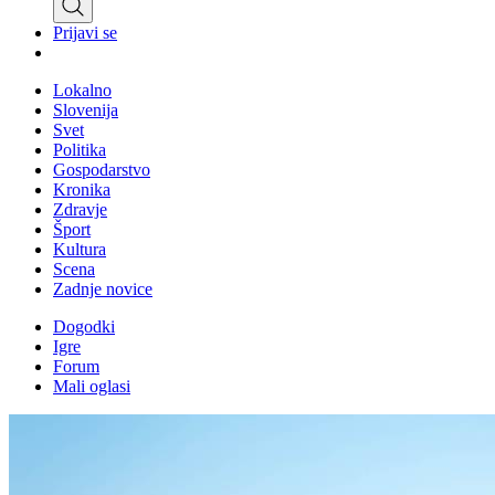
Prijavi se
Lokalno
Slovenija
Svet
Politika
Gospodarstvo
Kronika
Zdravje
Šport
Kultura
Scena
Zadnje novice
Dogodki
Igre
Forum
Mali oglasi